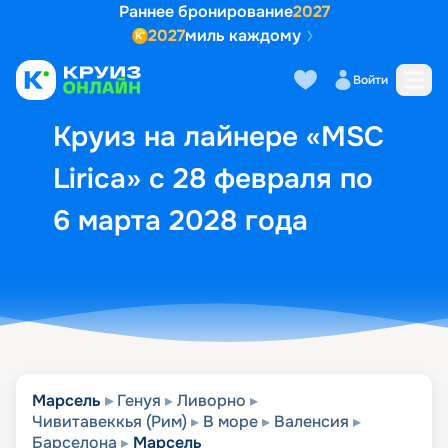
Раннее бронирование
2027
2027
миль каждому
Описание
Выбор кают
Маршрут и экск
Войти
Круиз на лайнере «MSC
Lirica» с 28 февраля по
6 марта 2028 года
Марсель
Генуя
Ливорно
Чивитавеккья (Рим)
В море
Валенсия
Барселона
Марсель