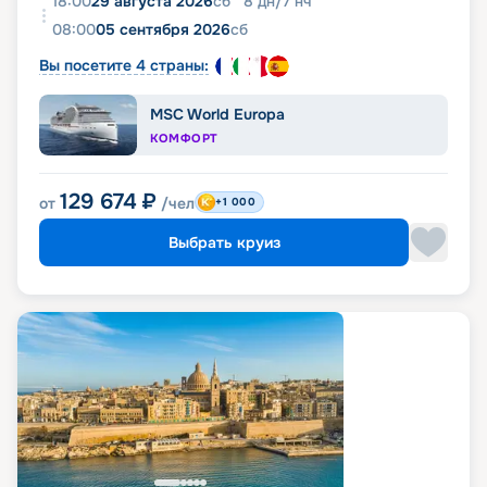
18:00
29 августа 2026
сб
8
дн
/
7
нч
08:00
05 сентября 2026
сб
Вы посетите 4 страны:
MSC World Europa
КОМФОРТ
129 674
₽
от
/чел
+1 000
Выбрать круиз