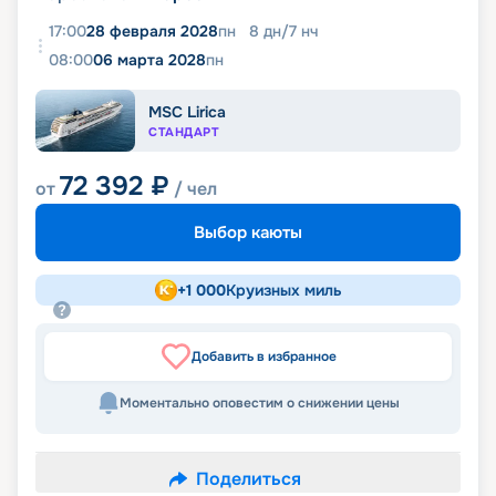
17:00
28 февраля 2028
пн
8
дн
/
7
нч
08:00
06 марта 2028
пн
MSC Lirica
СТАНДАРТ
72 392
₽
от
/ чел
Выбор каюты
+
1 000
Круизных миль
Добавить в избранное
Моментально оповестим о снижении цены
Поделиться