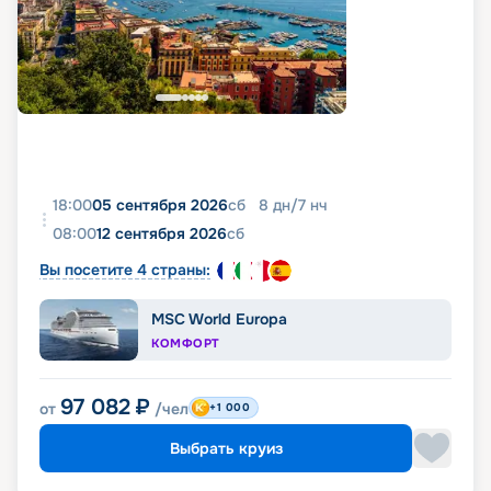
18:00
05 сентября 2026
сб
8
дн
/
7
нч
08:00
12 сентября 2026
сб
Вы посетите 4 страны:
MSC World Europa
КОМФОРТ
97 082
₽
от
/чел
+1 000
Выбрать круиз