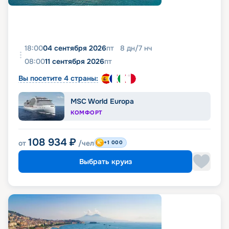
18:00
04 сентября 2026
пт
8
дн
/
7
нч
08:00
11 сентября 2026
пт
Вы посетите 4 страны:
MSC World Europa
КОМФОРТ
108 934
₽
от
/чел
+1 000
Выбрать круиз