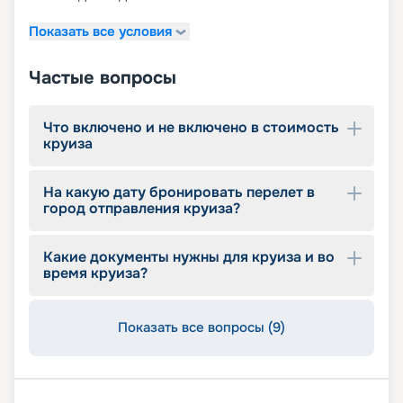
Показать все условия
Частые вопросы
Что включено и не включено в стоимость
круиза
На какую дату бронировать перелет в
город отправления круиза?
Какие документы нужны для круиза и во
время круиза?
Показать все вопросы (9)