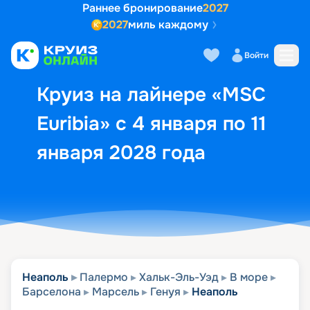
Раннее бронирование
2027
2027
миль каждому
Описание
Выбор кают
Маршрут и экск
Войти
Круиз на лайнере «MSC
Euribia» с 4 января по 11
января 2028 года
Неаполь
Палермо
Хальк-Эль-Уэд
В море
Барселона
Марсель
Генуя
Неаполь