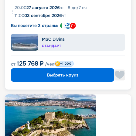
20:00
27 августа 2026
чт
8
дн
/
7
нч
11:00
03 сентября 2026
чт
Вы посетите 3 страны:
MSC Divina
СТАНДАРТ
125 768
₽
от
/чел
+1 000
Выбрать круиз