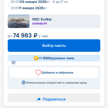
20:00
04 января 2028
вт
8
дн
/
7
нч
13:00
11 января 2028
вт
MSC Euribia
КОМФОРТ
74 983
₽
от
/ чел
Выбор каюты
+
1 000
Круизных миль
Добавить в избранное
Моментально оповестим о снижении цены
Поделиться