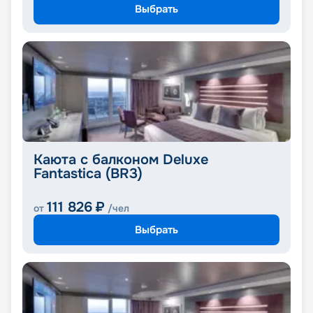
Выбрать
Каюта с балконом Deluxe
Fantastica (BR3)
111 826
₽
от
/чел
Выбрать