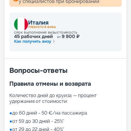
Euribia.
у специалистов при бронировании
Италия
ТРЕБУЕТСЯ ВИЗА
СРОК ВЫПОЛНЕНИЯ ВИЗЫ
СТОИМОСТЬ
45
рабочих дней
9 900
₽
от
Как получить визу
Вопросы-ответы
Правила отмены и возврата
Количество дней до круиза — процент
удержания от стоимости:
●
до 60 дней - 50 €/на пассажира
●
от 59 до 30 дней - 25%*
●
от 29 до 22 дней - 40%*