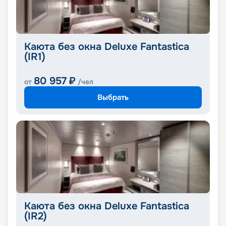
Каюта без окна Deluxe Fantastica
(IR1)
80 957
₽
от
/чел
Выбрать
Каюта без окна Deluxe Fantastica
(IR2)