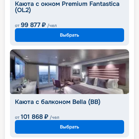
Каюта с окном Premium Fantastica
(OL2)
99 877
₽
от
/чел
Выбрать
Каюта с балконом Bella (BB)
101 868
₽
от
/чел
Выбрать