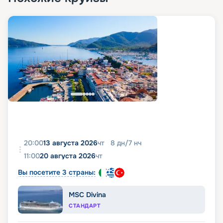
20:00
13 августа 2026
чт
8
дн
/
7
нч
11:00
20 августа 2026
чт
Вы посетите 3 страны:
MSC Divina
СТАНДАРТ