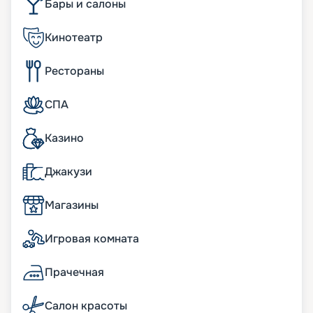
Бары и салоны
• осадка – 8,7 м;
• скорость – 22 узла;
• общее число кают – 2 444.
Кинотеатр
Условия на борту
Рестораны
Лайнер предлагает все необходимое, чтобы
СПА
круиз стал настоящим праздником. Вас без
сомнения приятно удивит крытый променад под
длинным светодиодным куполом с ресторанами
Казино
и бутиками в центре корабля. В театре вы
сможете посетить шоу с живыми
Джакузи
выступлениями. Также вы насладитесь SPA с
эксклюзивной термальной зоной, сауной,
паровой баней, гидромассажем,
Магазины
парикмахерской и маникюрным салонами.
Помимо прочего, выбор кают впечатлит даже
Игровая комната
привередливого туриста. Особенно понравятся
номера с балконами, с которых открывается
Прачечная
потрясающий обзор. Во время остановок вас
будут ждать увлекательные прогулки и
экскурсии по разным локациям.
Салон красоты