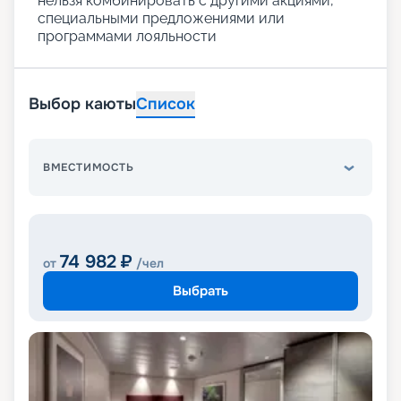
нельзя комбинировать с другими акциями,
специальными предложениями или
программами лояльности
Выбор каюты
Список
ВМЕСТИМОСТЬ
74 982
₽
от
/чел
Выбрать