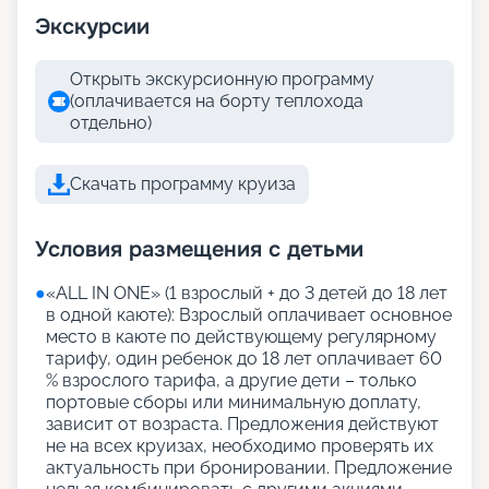
Экскурсии
Открыть экскурсионную программу
(оплачивается на борту теплохода
отдельно)
Скачать программу круиза
Условия размещения с детьми
●
«АLL IN ONE» (1 взрослый + до 3 детей до 18 лет
в одной каюте): Взрослый оплачивает основное
место в каюте по действующему регулярному
тарифу, один ребенок до 18 лет оплачивает 60
% взрослого тарифа, а другие дети – только
портовые сборы или минимальную доплату,
зависит от возраста. Предложения действуют
не на всех круизах, необходимо проверять их
актуальность при бронировании. Предложение