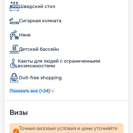
Шведский стол
Путешествие с «Круиз.онлайн»
Сигарная комната
Отправляйтесь в увлекательное путешествие на
корабле MSC Euribia, где искусство в балансе с
современными технологиями. Насладитесь
Няня
комфортом и разнообразием развлечений на
борту: от ресторанов и баров до аквапарка и
Детский бассейн
театральных шоу. Дети найдут занятия в игровых
зонах от бренда LEGO, а взрослые смогут
Каюты для людей с ограниченными
расслабиться в SPA с термальной зоной.
возможностями
Корабль также оборудован экологически
чистыми технологиями, обеспечивающими
Duti-free shopping
защиту окружающей среды. На сайте
«Круиз.онлайн» вы сможете найти все
Показать все (+24)
возможные путевки в круизы на этом лайнере.
Изучайте описание, план, маршруты,
характеристики, размер, схемы, фото лайнера,
читайте отзывы других туристов и бронируйте
Визы
свой тур на 2026 - 2027 г. уже сейчас.
Погрузитесь в морскую атмосферу и
насладитесь уникальным путешествием на MSC
Точные визовые условия и цены уточняйте