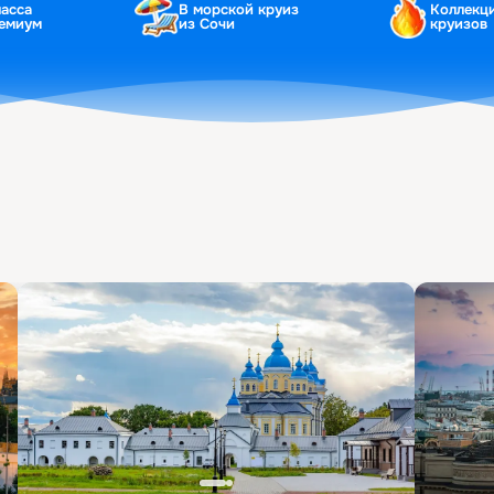
ласса
В морской круиз
Коллекц
ремиум
из Сочи
круизов