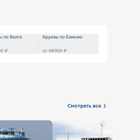
ы по Волге
Круизы по Енисею
00
₽
от
48000
₽
Смотреть все