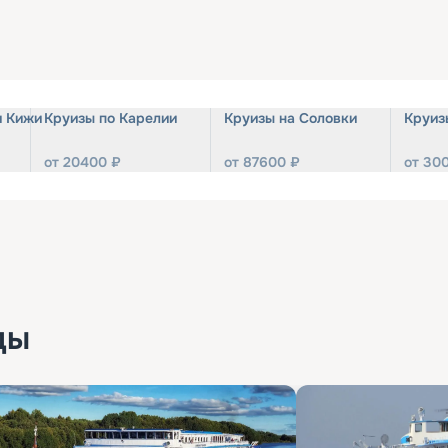
и Кижи
Круизы по Карелии
Круизы на Соловки
Круиз
от
20400
₽
от
87600
₽
от
30
ды