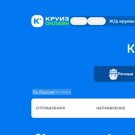
Река
Море
Ж/д круизы
К
Речные
По России
По миру
ОТПРАВЛЕНИЯ
НАПРАВЛЕНИЕ