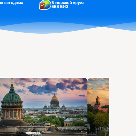
ия выгодных
В морской круиз
БЕЗ ВИЗ