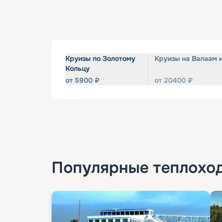
Круизы по Золотому
Круизы на Валаам 
Кольцу
от
5900
₽
от
20400
₽
Популярные
теплохо