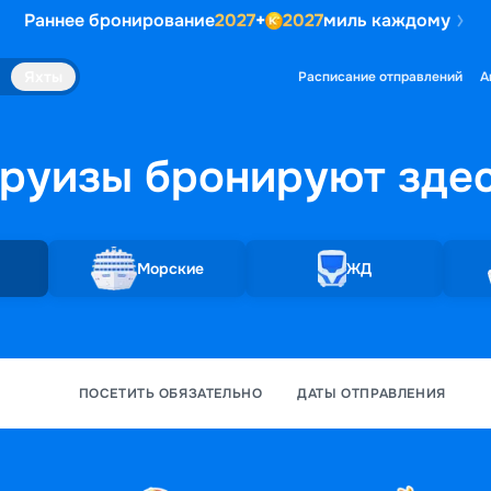
Раннее бронирование
2027
+
2027
миль каждому
Яхты
Расписание отправлений
А
руизы бронируют
зде
Морские
ЖД
ПОСЕТИТЬ ОБЯЗАТЕЛЬНО
ДАТЫ ОТПРАВЛЕНИЯ