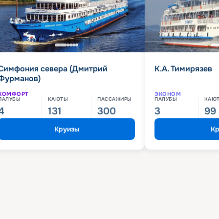
Симфония севера (Дмитрий
К.А. Тимирязев
Фурманов)
КОМФОРТ
ЭКОНОМ
ПАЛУБЫ
КАЮТЫ
ПАССАЖИРЫ
ПАЛУБЫ
КАЮ
4
131
300
3
99
Круизы
Кр