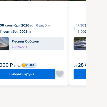
06 сентября 2026
вс
6
дн
/
5
нч
17:30
31 августа 20
11 сентября 2026
пт
13:00
04 сентября 
Леонид Соболев
Башк
СТАНДАРТ
ЭКОН
 000
₽
28 800
₽
/чел
от
/чел
+1 000
Выбрать круиз
Выбрат