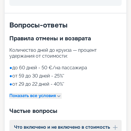
развлечений, от раслебления в спа-зонах до
активных спортивных игр.
На выбор представлены такие пространства:
Zen District (оздоровительный и
Вопросы-ответы
релаксационный комплекс только для взрослых)
Family District (с 10 детскими площадками/
Правила отмены и возврата
бассейнами, клубами, игровыми зонами)
Family Sundeck (зона для загара, подходящая
для детей)
Количество дней до круиза — процент
Aquapark (с открытыми игровыми
удержания от стоимости:
площадками, бассейнами-лягушатниками,
водными пушками, 3 водными горками с
●
до 60 дней - 50 €/на пассажира
эффектами виртуальной реальности)
●
от 59 до 30 дней - 25%*
мини-гольф и теннис
●
от 29 до 22 дней - 40%*
7 бассейнов
11 джакузи
Показать все условия
детский внутренний комплекс,
спроектированный Lego & Chicco
Частые вопросы
Что включено и не включено в стоимость