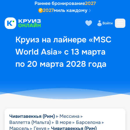
Раннее бронирование
2027
2027
миль каждому
Описание
Выбор кают
Маршрут и экск
Войти
Круиз на лайнере «MSC
World Asia» с 13 марта
по 20 марта 2028 года
Чивитавеккья (Рим)
Мессина
Валлетта (Мальта)
В море
Барселона
Марсель
Генуя
Чивитавеккья (Рим)