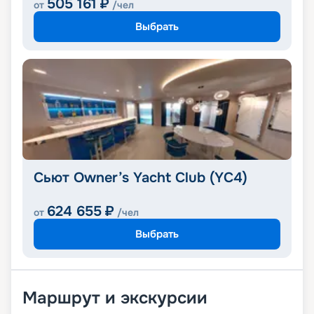
505 161
₽
от
/чел
Выбрать
Сьют Owner’s Yacht Club (YC4)
624 655
₽
от
/чел
Выбрать
Маршрут и экскурсии