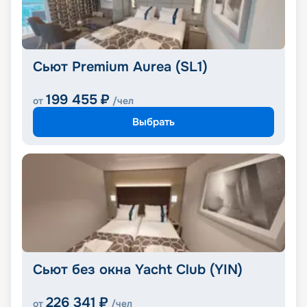
Сьют Premium Aurea (SL1)
199 455
₽
от
/чел
Выбрать
Сьют без окна Yacht Club (YIN)
226 341
₽
от
/чел