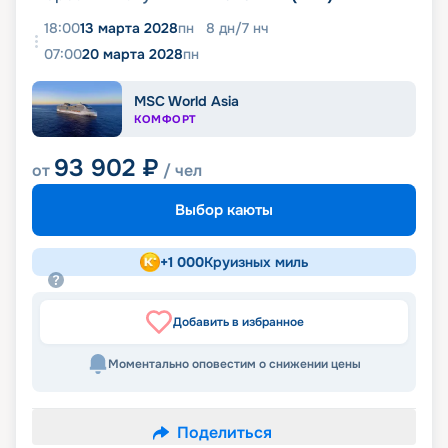
18:00
13 марта 2028
пн
8
дн
/
7
нч
07:00
20 марта 2028
пн
MSC World Asia
КОМФОРТ
93 902
₽
от
/ чел
Выбор каюты
+
1 000
Круизных миль
Добавить в избранное
Моментально оповестим о снижении цены
Поделиться