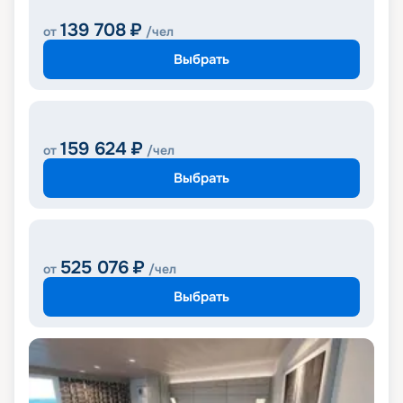
139 708
₽
от
/чел
Выбрать
159 624
₽
от
/чел
Выбрать
525 076
₽
от
/чел
Выбрать