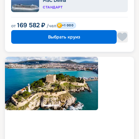
MSC Divina
СТАНДАРТ
169 582
₽
от
/чел
+1 000
Выбрать круиз