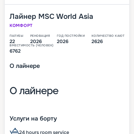
Лайнер
MSC World Asia
КОМФОРТ
ПАЛУБЫ
РЕНОВАЦИЯ
ГОД ПОСТРОЙКИ
КОЛИЧЕСТВО КАЮТ
22
2026
2026
2626
ВМЕСТИМОСТЬ (ЧЕЛОВЕК)
6762
О
лайнере
О лайнере
MSC World Asia – третий лайнер класса World,
который будет спущен на воду в 2026 году. В
Услуги на борту
своем первом сезоне он будет выполнять круизы
по Средиземноморью.
24 hours room service
На лайнере будет целые 22 палубы, с каютами,