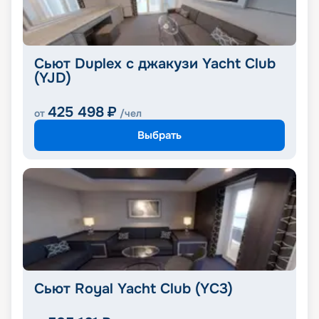
Сьют Duplex с джакузи Yacht Club
(YJD)
425 498
₽
от
/чел
Выбрать
Сьют Royal Yacht Club (YC3)