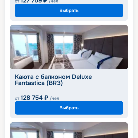
127 759
₽
от
/чел
Выбрать
Каюта с балконом Deluxe
Fantastica (BR3)
128 754
₽
от
/чел
Выбрать