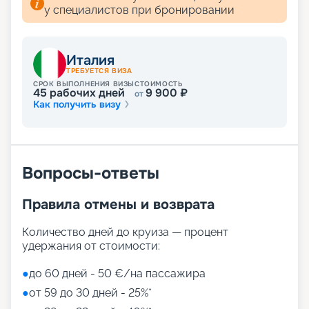
Каждое заведение соответствует своей
у специалистов при бронировании
концепции. Выбирайте на свой вкус!
Развлечения на лайнере
Италия
ТРЕБУЕТСЯ ВИЗА
СРОК ВЫПОЛНЕНИЯ ВИЗЫ
СТОИМОСТЬ
45
рабочих дней
9 900
₽
от
Как получить визу
Лайнер предлагает огромное разнообразие
развлечений, от раслебления в спа-зонах до
активных спортивных игр.
На выбор представлены такие пространства:
Zen District (оздоровительный и
Вопросы-ответы
релаксационный комплекс только для взрослых)
Family District (с 10 детскими площадками/
Правила отмены и возврата
бассейнами, клубами, игровыми зонами)
Family Sundeck (зона для загара, подходящая
для детей)
Количество дней до круиза — процент
Aquapark (с открытыми игровыми
удержания от стоимости:
площадками, бассейнами-лягушатниками,
водными пушками, 3 водными горками с
●
до 60 дней - 50 €/на пассажира
эффектами виртуальной реальности)
●
от 59 до 30 дней - 25%*
мини-гольф и теннис