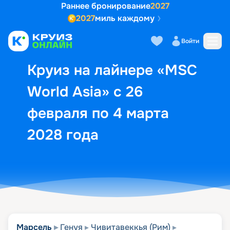
Раннее бронирование
2027
2027
миль каждому
Описание
Выбор кают
Маршрут и экск
Войти
Круиз на лайнере «MSC
World Asia» с 26
февраля по 4 марта
2028 года
Марсель
Генуя
Чивитавеккья (Рим)