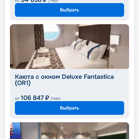
от
/чел
Выбрать
Каюта с окном Deluxe Fantastica
(OR1)
106 847
₽
от
/чел
Выбрать