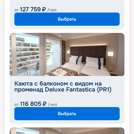
127 759
₽
от
/чел
Выбрать
Каюта с балконом с видом на
променад Deluxe Fantastica (PR1)
116 805
₽
от
/чел
Выбрать