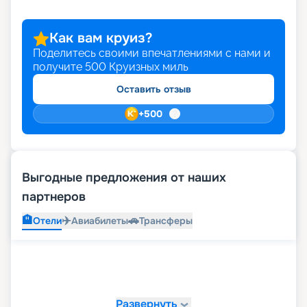
Как вам круиз?
Поделитесь своими впечатлениями с нами и
получите
500
Круизных миль
Оставить отзыв
+
500
Выгодные предложения от наших
партнеров
🏨
✈️
🚗
Отели
Авиабилеты
Трансферы
Развернуть