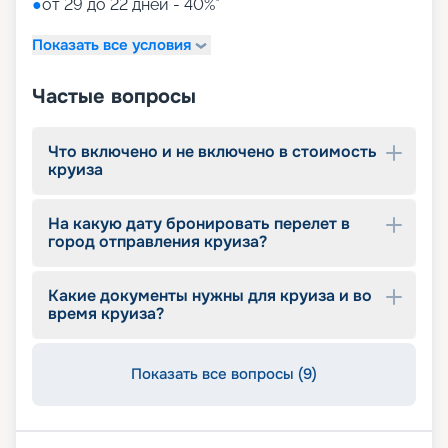
●
от 29 до 22 дней - 40%*
7 бассейнов
11 джакузи
Показать все условия
детский внутренний комплекс,
спроектированный Lego & Chicco
Частые вопросы
Что включено и не включено в стоимость
круиза
На какую дату бронировать перелет в
город отправления круиза?
Какие документы нужны для круиза и во
время круиза?
Показать все вопросы (9)