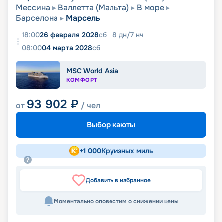
Мессина
Валлетта (Мальта)
В море
Барселона
Марсель
18:00
26 февраля 2028
сб
8
дн
/
7
нч
08:00
04 марта 2028
сб
MSC World Asia
КОМФОРТ
93 902
₽
от
/ чел
Выбор каюты
+
1 000
Круизных миль
Добавить в избранное
Моментально оповестим о снижении цены