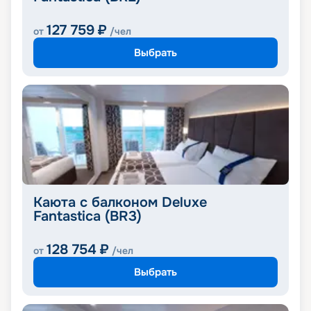
127 759
₽
от
/чел
Выбрать
Каюта с балконом Deluxe
Fantastica (BR3)
128 754
₽
от
/чел
Выбрать