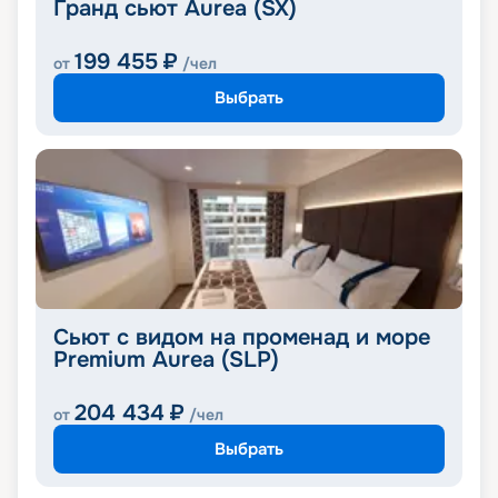
Гранд сьют Aurea (SX)
199 455
₽
от
/чел
Выбрать
Сьют с видом на променад и море
Premium Aurea (SLP)
204 434
₽
от
/чел
Выбрать