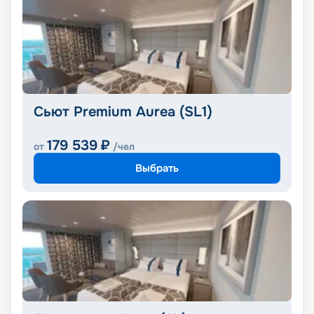
Сьют Premium Aurea (SL1)
179 539
₽
от
/чел
Выбрать