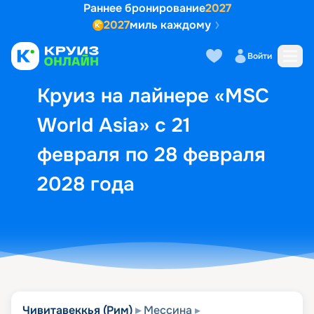
Раннее бронирование
2027
2027
миль каждому
Описание
Выбор кают
Маршрут и экск
Войти
Круиз на лайнере «MSC
World Asia» с 21
февраля по 28 февраля
2028 года
Чивитавеккья (Рим)
Мессина