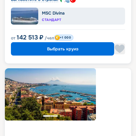
MSC Divina
СТАНДАРТ
142 513
₽
от
/чел
+1 000
Выбрать круиз