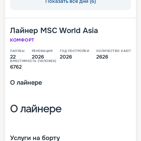
Показать все дни (6)
Лайнер
MSC World Asia
КОМФОРТ
ПАЛУБЫ
РЕНОВАЦИЯ
ГОД ПОСТРОЙКИ
КОЛИЧЕСТВО КАЮТ
22
2026
2026
2626
ВМЕСТИМОСТЬ (ЧЕЛОВЕК)
6762
О
лайнере
О лайнере
MSC World Asia – третий лайнер класса World,
который будет спущен на воду в 2026 году. В
Услуги на борту
своем первом сезоне он будет выполнять круизы