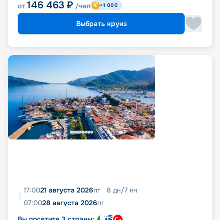
146 463
₽
от
/чел
+1 000
Выбрать круиз
17:00
21 августа 2026
пт
8
дн
/
7
нч
07:00
28 августа 2026
пт
Вы посетите 3 страны: