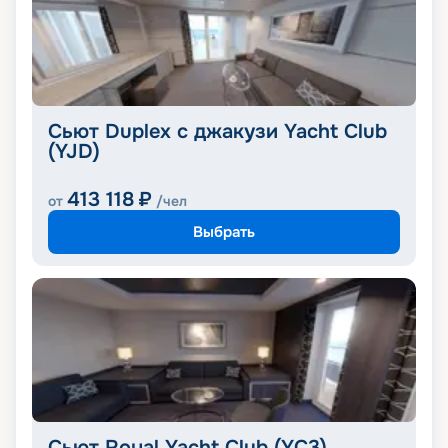
Сьют Duplex с джакузи Yacht Club
(YJD)
413 118
₽
от
/чел
Выбрать
Сьют Royal Yacht Club (YC3)