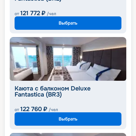
121 772
₽
от
/чел
Выбрать
Каюта с балконом Deluxe
Fantastica (BR3)
122 760
₽
от
/чел
Выбрать