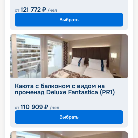
121 772
₽
от
/чел
Выбрать
Каюта с балконом с видом на
променад Deluxe Fantastica (PR1)
110 909
₽
от
/чел
Выбрать