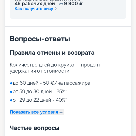
45
рабочих дней
9 900
₽
от
Как получить визу
Лайнер предлагает огромное разнообразие
развлечений, от раслебления в спа-зонах до
активных спортивных игр.
На выбор представлены такие пространства:
Zen District (оздоровительный и
Вопросы-ответы
релаксационный комплекс только для взрослых)
Family District (с 10 детскими площадками/
Правила отмены и возврата
бассейнами, клубами, игровыми зонами)
Family Sundeck (зона для загара, подходящая
для детей)
Количество дней до круиза — процент
Aquapark (с открытыми игровыми
удержания от стоимости:
площадками, бассейнами-лягушатниками,
водными пушками, 3 водными горками с
●
до 60 дней - 50 €/на пассажира
эффектами виртуальной реальности)
●
от 59 до 30 дней - 25%*
мини-гольф и теннис
●
от 29 до 22 дней - 40%*
7 бассейнов
11 джакузи
Показать все условия
детский внутренний комплекс,
спроектированный Lego & Chicco
Частые вопросы