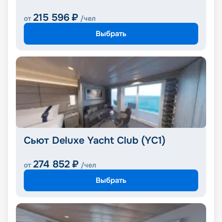
215 596
₽
от
/чел
Выбрать
Сьют Deluxe Yacht Club (YC1)
274 852
₽
от
/чел
Выбрать