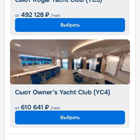
492 128
₽
от
/чел
Выбрать
Сьют Owner’s Yacht Club (YC4)
610 641
₽
от
/чел
Выбрать