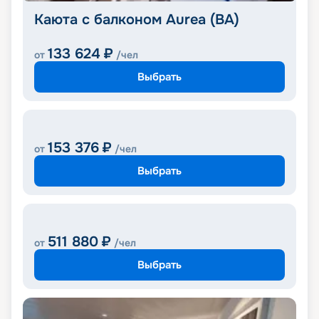
Каюта с балконом Aurea (BA)
133 624
₽
от
/чел
Выбрать
153 376
₽
от
/чел
Выбрать
511 880
₽
от
/чел
Выбрать