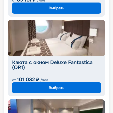
от
/чел
Выбрать
Каюта с окном Deluxe Fantastica
(OR1)
101 032
₽
от
/чел
Выбрать