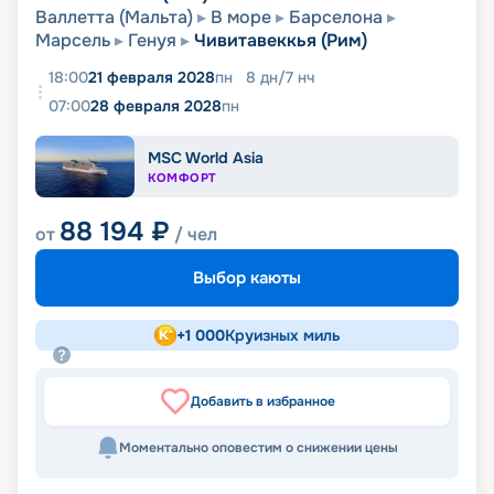
Валлетта (Мальта)
В море
Барселона
Марсель
Генуя
Чивитавеккья (Рим)
18:00
21 февраля 2028
пн
8
дн
/
7
нч
07:00
28 февраля 2028
пн
MSC World Asia
КОМФОРТ
88 194
₽
от
/ чел
Выбор каюты
+
1 000
Круизных миль
Добавить в избранное
Моментально оповестим о снижении цены