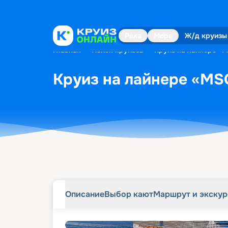
Описание
Выбор кают
Маршрут и экску
Река
Море
Ж/д круизы
Главная
•
Поиск круизов
•
Круиз на лайнере «M
Круиз на лайнере «MSC
Описание
Выбор кают
Маршрут и экску