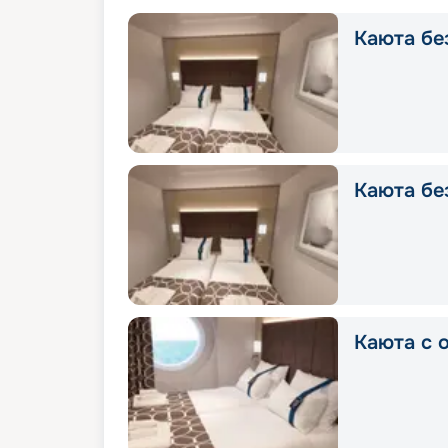
Каюта без
Каюта без
Каюта с о