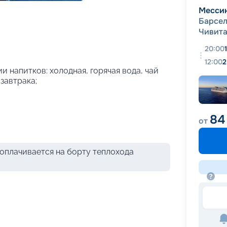
+
26
фотографий
Месси
Барсе
Чивита
20:00
12:00
2
и напитков: холодная, горячая вода, чай
 завтрака;
84
от
оплачивается на борту теплохода