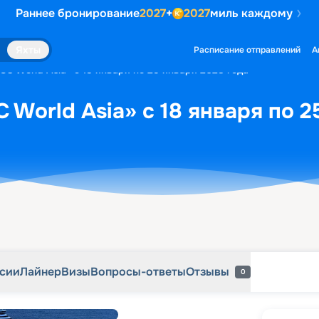
Раннее бронирование
2027
+
2027
миль каждому
рсии
Лайнер
Визы
Вопросы-ответы
Отзывы
0
Яхты
Расписание отправлений
А
SC World Asia» с 18 января по 25 января 2028 года
 World Asia» с 18 января по 2
рсии
Лайнер
Визы
Вопросы-ответы
Отзывы
0