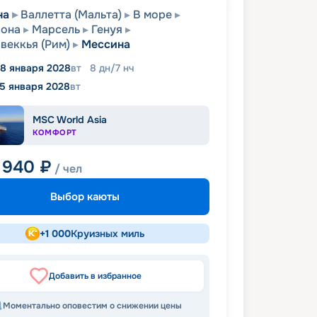
на
Валлетта (Мальта)
В море
лона
Марсель
Генуя
веккья (Рим)
Мессина
18 января 2028
вт
8
дн
/
7
нч
5 января 2028
вт
MSC World Asia
КОМФОРТ
 940
₽
/ чел
Выбор каюты
+
1 000
Круизных миль
Добавить в избранное
Моментально оповестим о снижении цены