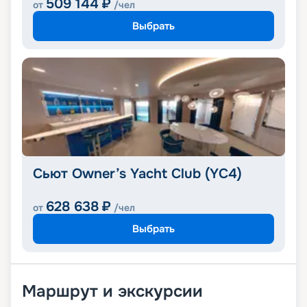
509 144
₽
от
/чел
Выбрать
Сьют Owner’s Yacht Club (YC4)
628 638
₽
от
/чел
Выбрать
Маршрут и экскурсии