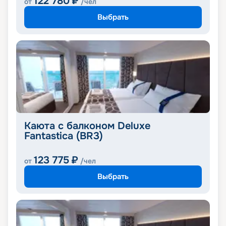
122 780
₽
от
/чел
Выбрать
Каюта с балконом Deluxe
Fantastica (BR3)
123 775
₽
от
/чел
Выбрать