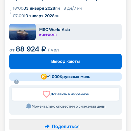
18:00
03 января 2028
пн
8
дн
/
7
нч
07:00
10 января 2028
пн
MSC World Asia
КОМФОРТ
88 924
₽
от
/ чел
Выбор каюты
+
1 000
Круизных миль
Добавить в избранное
Моментально оповестим о снижении цены
Поделиться