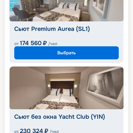
Сьют Premium Aurea (SL1)
174 560
₽
от
/чел
Выбрать
Сьют без окна Yacht Club (YIN)
230 324
₽
от
/чел