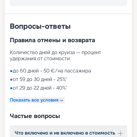
развлечений, от раслебления в спа-зонах до
активных спортивных игр.
На выбор представлены такие пространства:
Zen District (оздоровительный и
Вопросы-ответы
релаксационный комплекс только для взрослых)
Family District (с 10 детскими площадками/
Правила отмены и возврата
бассейнами, клубами, игровыми зонами)
Family Sundeck (зона для загара, подходящая
для детей)
Количество дней до круиза — процент
Aquapark (с открытыми игровыми
удержания от стоимости:
площадками, бассейнами-лягушатниками,
водными пушками, 3 водными горками с
●
до 60 дней - 50 €/на пассажира
эффектами виртуальной реальности)
●
от 59 до 30 дней - 25%*
мини-гольф и теннис
●
от 29 до 22 дней - 40%*
7 бассейнов
11 джакузи
Показать все условия
детский внутренний комплекс,
спроектированный Lego & Chicco
Частые вопросы
Что включено и не включено в стоимость