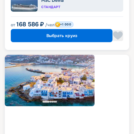
MSC Divina
СТАНДАРТ
168 586
₽
от
/чел
+1 000
Выбрать круиз