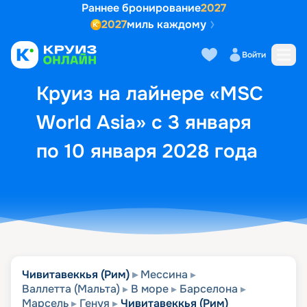
Раннее бронирование
2027
2027
миль каждому
Описание
Выбор кают
Маршрут и экск
Войти
Круиз на лайнере «MSC
World Asia» с 3 января
по 10 января 2028 года
Чивитавеккья (Рим)
Мессина
Валлетта (Мальта)
В море
Барселона
Марсель
Генуя
Чивитавеккья (Рим)