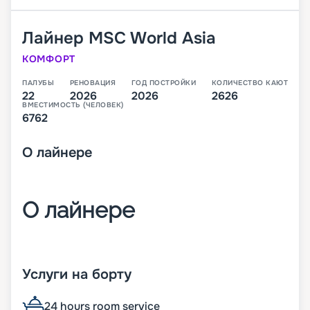
Лайнер
MSC World Asia
КОМФОРТ
ПАЛУБЫ
РЕНОВАЦИЯ
ГОД ПОСТРОЙКИ
КОЛИЧЕСТВО КАЮТ
22
2026
2026
2626
ВМЕСТИМОСТЬ (ЧЕЛОВЕК)
6762
О
лайнере
О лайнере
MSC World Asia – третий лайнер класса World,
который будет спущен на воду в 2026 году. В
Услуги на борту
своем первом сезоне он будет выполнять круизы
по Средиземноморью.
24 hours room service
На лайнере будет целые 22 палубы, с каютами,