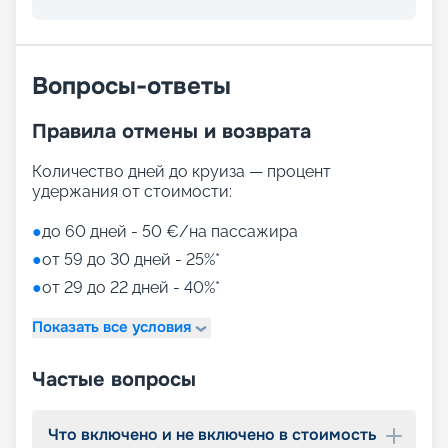
развлечений, от раслебления в спа-зонах до
активных спортивных игр.
На выбор представлены такие пространства:
Zen District (оздоровительный и
Вопросы-ответы
релаксационный комплекс только для взрослых)
Family District (с 10 детскими площадками/
Правила отмены и возврата
бассейнами, клубами, игровыми зонами)
Family Sundeck (зона для загара, подходящая
для детей)
Количество дней до круиза — процент
Aquapark (с открытыми игровыми
удержания от стоимости:
площадками, бассейнами-лягушатниками,
водными пушками, 3 водными горками с
●
до 60 дней - 50 €/на пассажира
эффектами виртуальной реальности)
●
от 59 до 30 дней - 25%*
мини-гольф и теннис
●
от 29 до 22 дней - 40%*
7 бассейнов
11 джакузи
Показать все условия
детский внутренний комплекс,
спроектированный Lego & Chicco
Частые вопросы
Что включено и не включено в стоимость