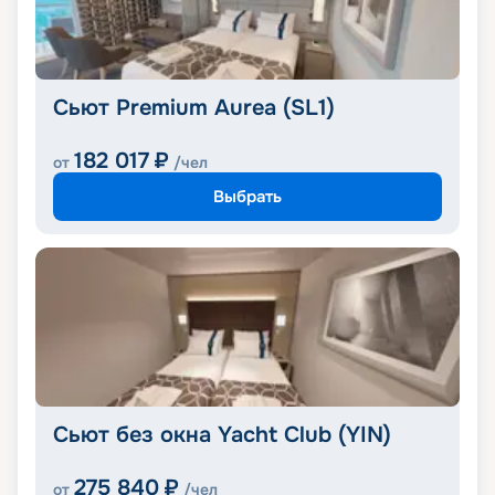
Сьют Premium Aurea (SL1)
182 017
₽
от
/чел
Выбрать
Сьют без окна Yacht Club (YIN)
275 840
₽
от
/чел