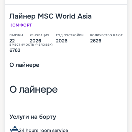
Лайнер
MSC World Asia
КОМФОРТ
ПАЛУБЫ
РЕНОВАЦИЯ
ГОД ПОСТРОЙКИ
КОЛИЧЕСТВО КАЮТ
22
2026
2026
2626
ВМЕСТИМОСТЬ (ЧЕЛОВЕК)
6762
О
лайнере
О лайнере
MSC World Asia – третий лайнер класса World,
который будет спущен на воду в 2026 году. В
Услуги на борту
своем первом сезоне он будет выполнять круизы
по Средиземноморью.
24 hours room service
На лайнере будет целые 22 палубы, с каютами,