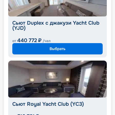
Сьют Duplex с джакузи Yacht Club
(YJD)
440 772
₽
от
/чел
Выбрать
Сьют Royal Yacht Club (YC3)