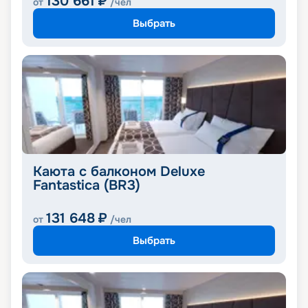
130 661
₽
от
/чел
Выбрать
Каюта с балконом Deluxe
Fantastica (BR3)
131 648
₽
от
/чел
Выбрать