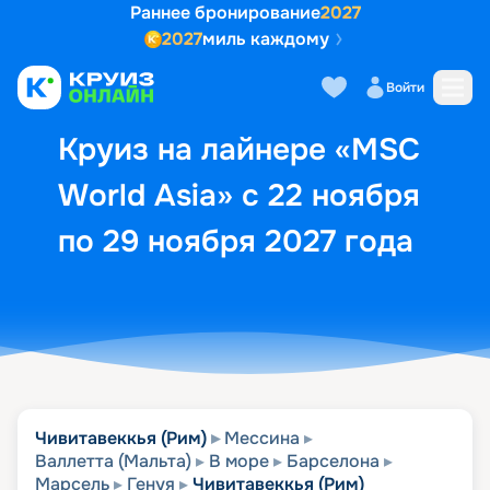
Раннее бронирование
2027
2027
миль каждому
Описание
Выбор кают
Маршрут и экск
Войти
Круиз на лайнере «MSC
World Asia» с 22 ноября
по 29 ноября 2027 года
Чивитавеккья (Рим)
Мессина
Валлетта (Мальта)
В море
Барселона
Марсель
Генуя
Чивитавеккья (Рим)