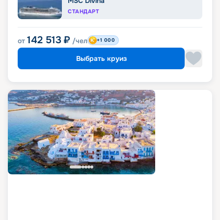
MSC Divina
СТАНДАРТ
142 513
₽
от
/чел
+1 000
Выбрать круиз