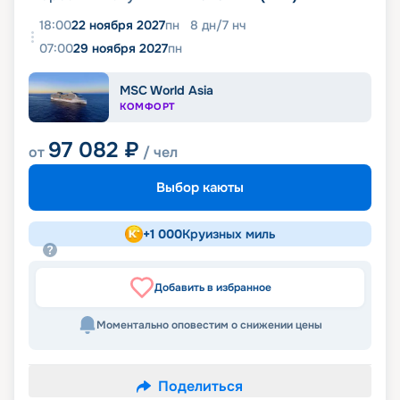
18:00
22 ноября 2027
пн
8
дн
/
7
нч
07:00
29 ноября 2027
пн
MSC World Asia
КОМФОРТ
97 082
₽
от
/ чел
Выбор каюты
+
1 000
Круизных миль
Добавить в избранное
Моментально оповестим о снижении цены
Поделиться