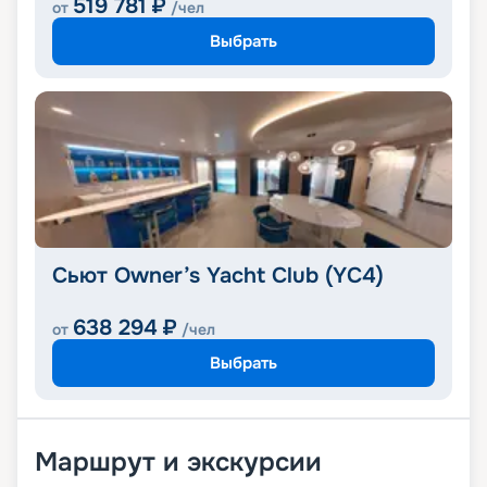
519 781
₽
от
/чел
Выбрать
Сьют Owner’s Yacht Club (YC4)
638 294
₽
от
/чел
Выбрать
Маршрут и экскурсии