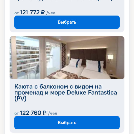
121 772
₽
от
/чел
Выбрать
Каюта с балконом с видом на
променад и море Deluxe Fantastica
(PV)
122 760
₽
от
/чел
Выбрать