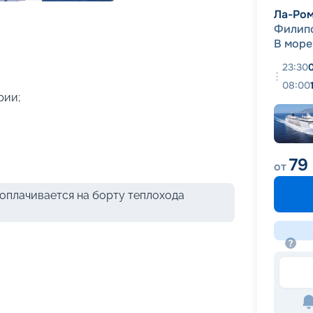
+
44
фотографий
Ла-Ро
Филип
В море
23:30
08:00
рии;
79
от
оплачивается на борту теплохода