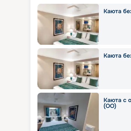
Каюта без
Каюта без
Каюта с 
(OO)