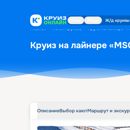
Описание
Выбор кают
Маршрут и экску
Река
Море
Ж/д круизы
Главная
•
Поиск круизов
•
Круиз на лайнере «M
Круиз на лайнере «MSC
Описание
Выбор кают
Маршрут и экску