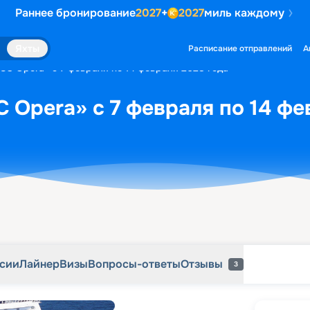
Раннее бронирование
2027
+
2027
миль каждому
рсии
Лайнер
Визы
Вопросы-ответы
Отзывы
3
Яхты
Расписание отправлений
А
SC Opera» с 7 февраля по 14 февраля 2028 года
 Opera» с 7 февраля по 14 фе
рсии
Лайнер
Визы
Вопросы-ответы
Отзывы
3