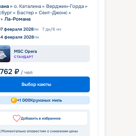
мана
о. Каталина
Верджин-Горда
сбург
Бастер
Сент-Джонс
Ла-Романа
07 февраля 2028
пн
7
дн
/
6
нч
14 февраля 2028
пн
MSC Opera
СТАНДАРТ
 762
₽
/ чел
Выбор каюты
+
1 000
Круизных миль
Добавить в избранное
Моментально оповестим о снижении цены