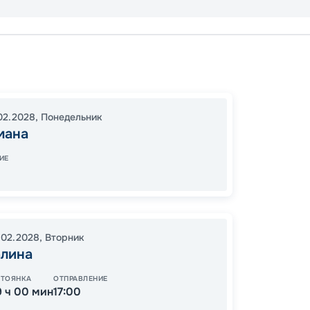
Ла-Ро
Филип
В море
02.2028
,
Понедельник
23:30
мана
08:00
ИЕ
79
от
.02.2028
,
Вторник
алина
СТОЯНКА
ОТПРАВЛЕНИЕ
9 ч 00 мин
17:00