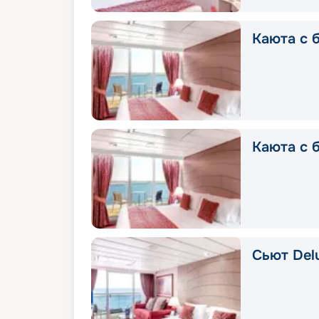
Каюта с б
Каюта с 
Сьют Delu