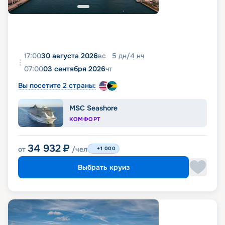
17:00
30 августа 2026
вс
5
дн
/
4
нч
07:00
03 сентября 2026
чт
Вы посетите 2 страны:
MSC Seashore
КОМФОРТ
34 932
₽
от
/чел
+1 000
Выбрать круиз