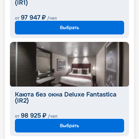
(IR1)
97 947
₽
от
/чел
Выбрать
Каюта без окна Deluxe Fantastica
(IR2)
98 925
₽
от
/чел
Выбрать