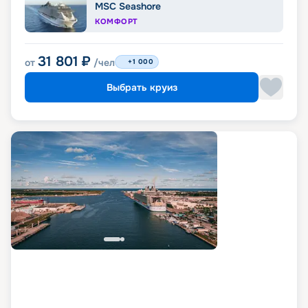
MSC Seashore
КОМФОРТ
31 801
₽
от
/чел
+1 000
Выбрать круиз