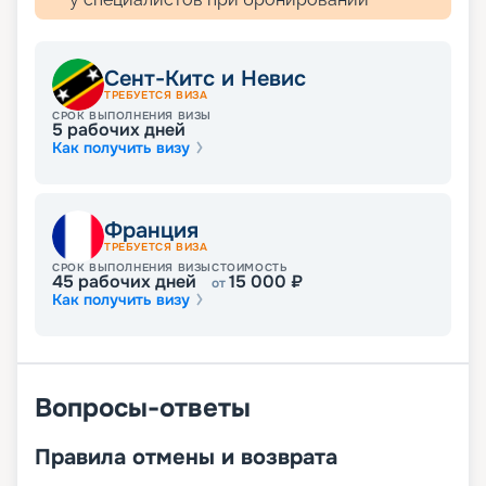
Продуманная развлекательная инфраструктура
лайнера не позволит скучать, независимо от
погоды и времени суток. 3 бассейна, джакузи,
Сент-Китс и Невис
аквапарк (один из лучших в море), бары около
ТРЕБУЕТСЯ ВИЗА
бассейна позволят весь день развлекаться
СРОК ВЫПОЛНЕНИЯ ВИЗЫ
5
рабочих дней
плаванием. Поклонники физической активности
Как получить визу
оценят тренажерный зал, пространство для
спортивных игр Sportplex, боулинг, симулятор
гонок «Формулы-1» и другие спортплощадки.
Расслабиться можно в великолепном балийском
Франция
спа-центре Aurea Spa, предлагающем массажи,
ТРЕБУЕТСЯ ВИЗА
сауну, термальные комнаты, солярий, лечебные
СРОК ВЫПОЛНЕНИЯ ВИЗЫ
СТОИМОСТЬ
45
рабочих дней
15 000
₽
от
процедуры и многое другое. Среди
Как получить визу
многочисленных шоу выделяются выступления
всемирно известного Cirque du Soleil. А также
туристов ждут интерактивный кинотеатр XD
Dark Ride, променад под цифровым куполом,
библиотека, аэротруба, казино, дискотеки. Но
Вопросы-ответы
самые яркие впечатления остаются от
увлекательных экскурсий в интереснейших
Правила отмены и возврата
городах американского побережья. Для детей
оборудованы разновозрастные клубы и игровые