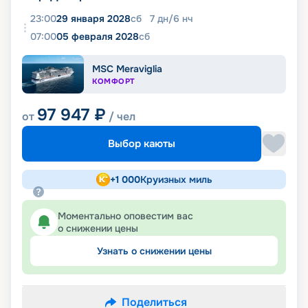
23:00
29 января 2028
сб
7
дн
/
6
нч
07:00
05 февраля 2028
сб
MSC Meraviglia
КОМФОРТ
97 947
₽
от
/ чел
Выбор каюты
+
1 000
Круизных миль
Моментально оповестим вас
о снижении цены
Узнать о снижении цены
Поделиться