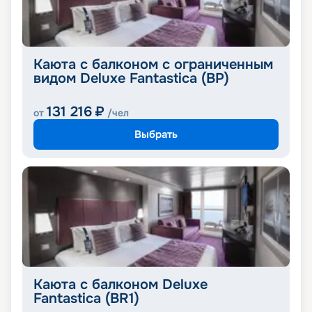
Каюта с балконом с ограниченным
видом Deluxe Fantastica (BP)
131 216
₽
от
/чел
Выбрать
Каюта с балконом Deluxe
Fantastica (BR1)