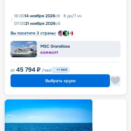
16:00
14 ноября 2026
сб
8
дн
/
7
нч
07:00
21 ноября 2026
сб
Вы посетите 3 страны:
MSC Grandiosa
КОМФОРТ
45 794
₽
от
/чел
+1 000
Выбрать круиз