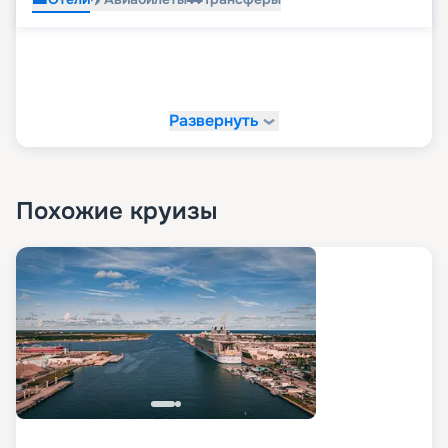
Развернуть
Похожие круизы