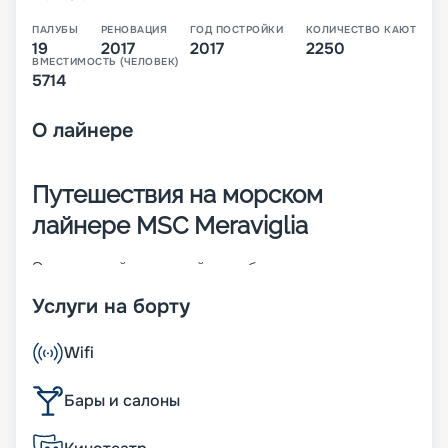
ПАЛУБЫ
РЕНОВАЦИЯ
ГОД ПОСТРОЙКИ
КОЛИЧЕСТВО КАЮТ
19
2017
2017
2250
ВМЕСТИМОСТЬ (ЧЕЛОВЕК)
5714
О
лайнере
Путешествия на морском
лайнере MSC Meraviglia
Это главный круизный корабль нового класса
MSC Vista Project. Судно с 19 палубами спущено
Услуги на борту
на воду в 2017 году. При его создании большое
внимание уделялось цифровизации. Значимые
параметры судна:
Wifi
• ширина – 65 м;
• длина – 316 м;
Бары и салоны
• водоизмещение – около 172 тыс. т;
• осадка – 9 м;