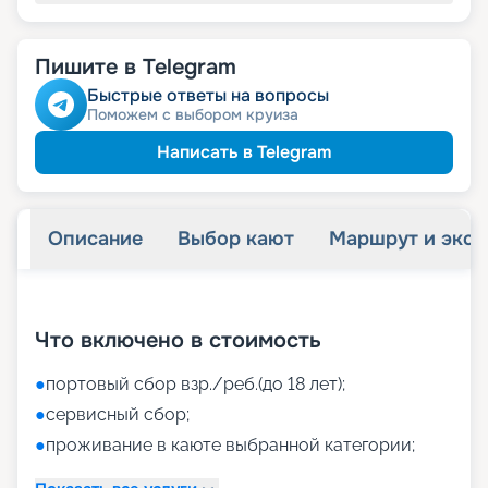
Пишите в Telegram
Быстрые ответы на вопросы
Поможем с выбором круиза
Написать в Telegram
Описание
Выбор кают
Маршрут и экск
+
42
фотографий
Что включено в стоимость
●
портовый сбор взр./реб.(до 18 лет);
●
сервисный сбор;
●
проживание в каюте выбранной категории;