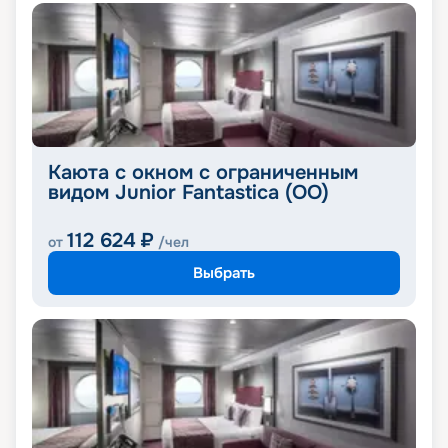
Каюта с окном с ограниченным
видом Junior Fantastica (OO)
112 624
₽
от
/чел
Выбрать