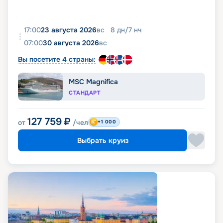
17:00
23 августа 2026
вс
8
дн
/
7
нч
07:00
30 августа 2026
вс
Вы посетите 4 страны:
MSC Magnifica
СТАНДАРТ
127 759
₽
от
/чел
+1 000
Выбрать круиз