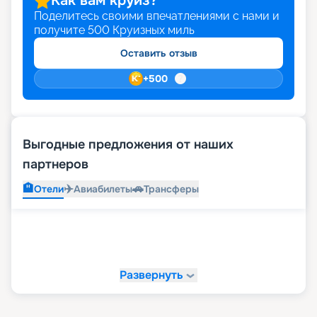
Как вам круиз?
Поделитесь своими впечатлениями с нами и
получите
500
Круизных миль
Оставить отзыв
+
500
Выгодные предложения от наших
партнеров
🏨
✈️
🚗
Отели
Авиабилеты
Трансферы
Развернуть