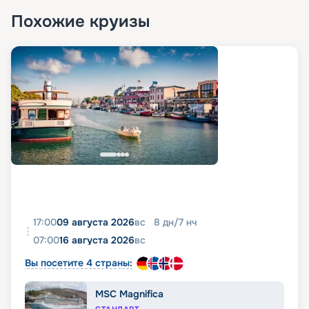
Похожие круизы
17:00
09 августа 2026
вс
8
дн
/
7
нч
07:00
16 августа 2026
вс
Вы посетите 4 страны:
MSC Magnifica