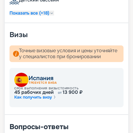
программы ждут юных путешественников.
Показать все (+18)
Путешествуйте с
«Круиз.онлайн»
Визы
Наша компания предлагает купить путевку на
лайнер MSC Fantasia в навигацию 2026 - 2027 г.
На сайте вы найдете актуальное расписание и
Точные визовые условия и цены уточняйте
маршруты круизов, цену путевки, схемы палуб,
у специалистов при бронировании
описание кают, фото внутренних интерьеров,
отзывы опытных круизеров. Если у вас возникли
вопросы, вас с удовольствием
Испания
проконсультирует опытный специалист
ТРЕБУЕТСЯ ВИЗА
компании. Круиз на лайнере MSC Fantasia –
СРОК ВЫПОЛНЕНИЯ ВИЗЫ
СТОИМОСТЬ
мечта, ставшая реальностью!
45
рабочих дней
13 900
₽
от
Как получить визу
Вопросы-ответы