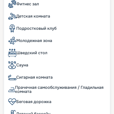
основные рестораны с заказным меню, а также
Фитнес зал
ресторан со «шведским столом». Меню
отличается разнообразием: посетителям
Детская комната
предлагают блюда средиземноморской,
американской, мексиканской, итальянской,
французской кухни. По желанию можно заказать
Подростковый клуб
вегетарианские, диетические, детские блюда.
Кроме ресторанов, туристов гостеприимно
Молодежная зона
встретят в многочисленных барах и лаунжах,
предлагающих разнообразные напитки, закуски,
Шведский стол
десерты.
Развлечения на лайнере
Сауна
На 18 палубах гигантского плавучего отеля
Сигарная комната
разместилась развлекательная инфраструктура,
по разнообразию не уступающая городской.
Прачечная самообслуживания / Гладильная
Бассейны и джакузи, аквапарк и тренажерные
комната
залы, спа-комплекс Aurea Spa и Wellness center,
театр Teatro L’Avanguardia и 4D-кинотеатры – это
Беговая дорожка
только начальные пункты списка развлечений.
Отдельные игровые зоны и развлекательные
Детский бассейн