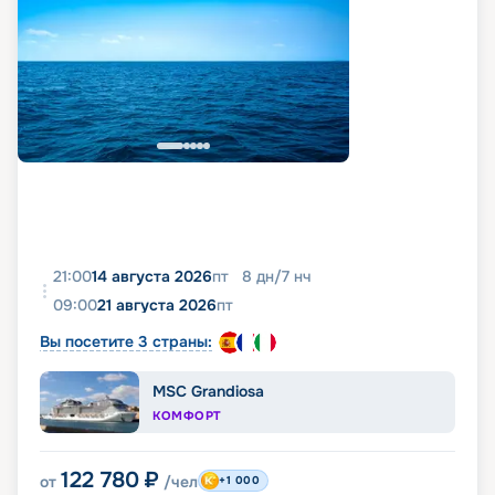
21:00
14 августа 2026
пт
8
дн
/
7
нч
09:00
21 августа 2026
пт
Вы посетите 3 страны:
MSC Grandiosa
КОМФОРТ
122 780
₽
от
/чел
+1 000