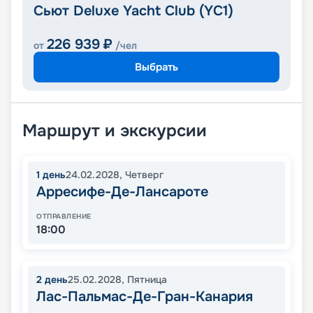
Сьют Deluxe Yacht Club (YC1)
226 939
₽
от
/чел
Выбрать
Маршрут и экскурсии
1
день
24.02.2028
,
Четверг
Арресифе-Де-Лансароте
ОТПРАВЛЕНИЕ
18:00
2
день
25.02.2028
,
Пятница
Лас-Пальмас-Де-Гран-Канария