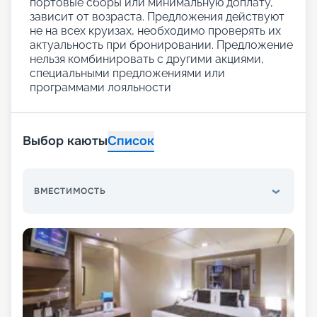
портовые сборы или минимальную доплату,
зависит от возраста. Предложения действуют
не на всех круизах, необходимо проверять их
актуальность при бронировании. Предложение
нельзя комбинировать с другими акциями,
специальными предложениями или
программами лояльности
Выбор каюты
Список
ВМЕСТИМОСТЬ