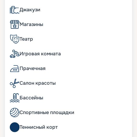
К услугам пассажиров
Джакузи
MSC Fantasia поражает туристов своими
масштабами: 18 палуб, 1637 кают, 4363
Магазины
пассажира. Не меньшее впечатление
производит уникальный дизайн внутренних
Театр
интерьеров. У попавших внутрь
путешественников перехватывает дыхание от
Игровая комната
красоты пятиуровневого атриума, прозрачного
потолка с видом на проплывающие облака или
звезды, и стеклянных лестниц, украшенных
Прачечная
кристаллами Сваровски. Гостей ожидают
комфортабельные каюты с ванной комнатой,
Салон красоты
оснащенные всем необходимым для отдыха.
Почти 80 % кают имеют выход на личный балкон.
Бассейны
Питание на лайнере MSC
Спортивные площадки
Fantasia
Теннисный корт
Питание по системе «все включено» входит в
стоимость тура. Пассажиров приглашают