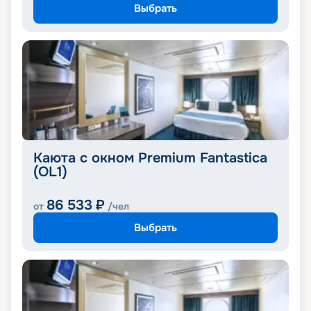
Выбрать
Каюта с окном Premium Fantastica
(OL1)
86 533
₽
от
/чел
Выбрать