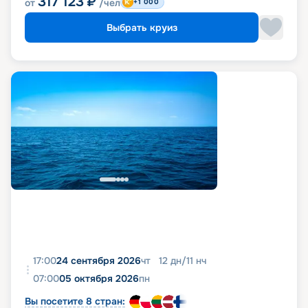
317 123
₽
от
/чел
+1 000
Выбрать круиз
17:00
24 сентября 2026
чт
12
дн
/
11
нч
07:00
05 октября 2026
пн
Вы посетите 8 стран: