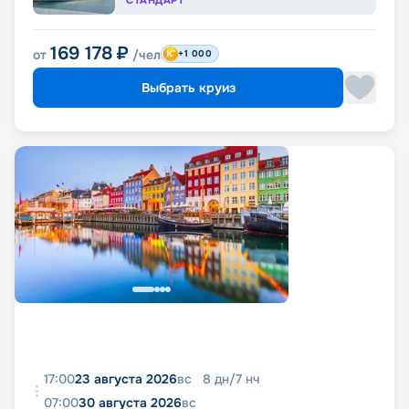
СТАНДАРТ
169 178
₽
от
/чел
+1 000
Выбрать круиз
17:00
23 августа 2026
вс
8
дн
/
7
нч
07:00
30 августа 2026
вс