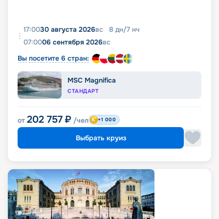
17:00
30 августа 2026
вс
8
дн
/
7
нч
07:00
06 сентября 2026
вс
Вы посетите 6 стран:
MSC Magnifica
СТАНДАРТ
202 757
₽
от
/чел
+1 000
Выбрать круиз