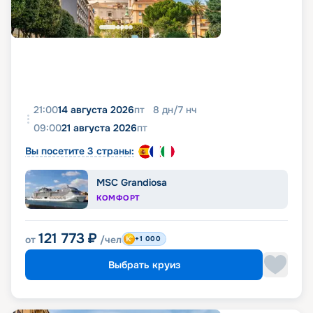
21:00
14 августа 2026
пт
8
дн
/
7
нч
09:00
21 августа 2026
пт
Вы посетите 3 страны:
MSC Grandiosa
КОМФОРТ
121 773
₽
от
/чел
+1 000
Выбрать круиз