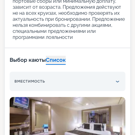
портовые сборы или минимальную доплату,
зависит от возраста. Предложения действуют
не на всех круизах, необходимо проверять их
актуальность при бронировании. Предложение
нельзя комбинировать с другими акциями,
специальными предложениями или
программами лояльности
Выбор каюты
Список
ВМЕСТИМОСТЬ