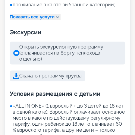
●
проживание в каюте выбранной категории;
Показать все услуги
Экскурсии
Открыть экскурсионную программу
(оплачивается на борту теплохода
отдельно)
Скачать программу круиза
Условия размещения с детьми
●
«АLL IN ONE» (1 взрослый + до 3 детей до 18 лет
в одной каюте): Взрослый оплачивает основное
место в каюте по действующему регулярному
тарифу, один ребенок до 18 лет оплачивает 60
% взрослого тарифа, а другие дети – только