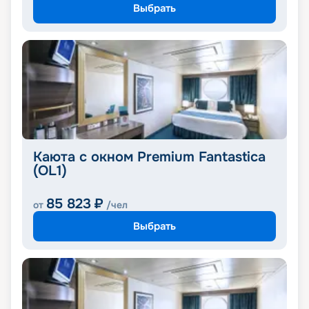
Выбрать
Каюта с окном Premium Fantastica
(OL1)
85 823
₽
от
/чел
Выбрать