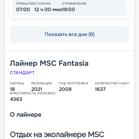
ПРИБЫТИЕ
СТОЯНКА
ОТПРАВЛЕНИЕ
07:00
12 ч 00 мин
19:00
Показать все дни (6)
Лайнер
MSC Fantasia
СТАНДАРТ
ПАЛУБЫ
РЕНОВАЦИЯ
ГОД ПОСТРОЙКИ
КОЛИЧЕСТВО КАЮТ
18
2021
2008
1637
ВМЕСТИМОСТЬ (ЧЕЛОВЕК)
4363
О
лайнере
Отдых на эколайнере MSC