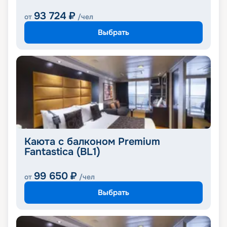
93 724
₽
от
/чел
Выбрать
Каюта с балконом Premium
Fantastica (BL1)
99 650
₽
от
/чел
Выбрать