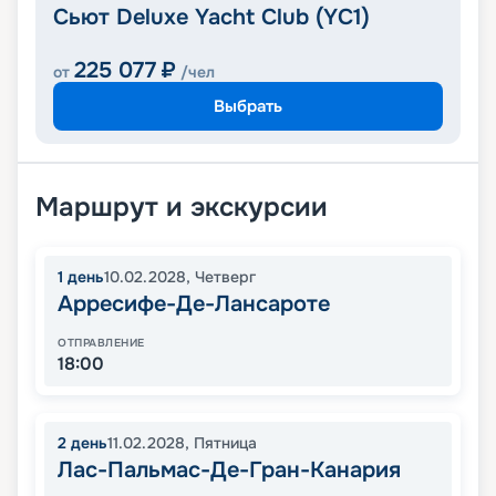
Сьют Deluxe Yacht Club (YC1)
225 077
₽
от
/чел
Выбрать
Маршрут и экскурсии
1
день
10.02.2028
,
Четверг
Арресифе-Де-Лансароте
ОТПРАВЛЕНИЕ
18:00
2
день
11.02.2028
,
Пятница
Лас-Пальмас-Де-Гран-Канария