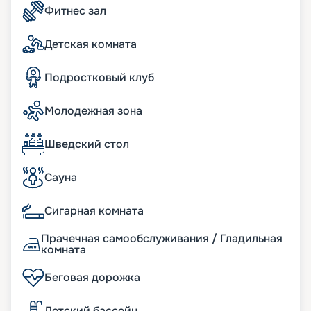
основные рестораны с заказным меню, а также
Фитнес зал
ресторан со «шведским столом». Меню
отличается разнообразием: посетителям
Детская комната
предлагают блюда средиземноморской,
американской, мексиканской, итальянской,
французской кухни. По желанию можно заказать
Подростковый клуб
вегетарианские, диетические, детские блюда.
Кроме ресторанов, туристов гостеприимно
Молодежная зона
встретят в многочисленных барах и лаунжах,
предлагающих разнообразные напитки, закуски,
Шведский стол
десерты.
Развлечения на лайнере
Сауна
На 18 палубах гигантского плавучего отеля
Сигарная комната
разместилась развлекательная инфраструктура,
по разнообразию не уступающая городской.
Прачечная самообслуживания / Гладильная
Бассейны и джакузи, аквапарк и тренажерные
комната
залы, спа-комплекс Aurea Spa и Wellness center,
театр Teatro L’Avanguardia и 4D-кинотеатры – это
Беговая дорожка
только начальные пункты списка развлечений.
Отдельные игровые зоны и развлекательные
Детский бассейн