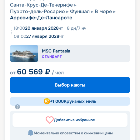
Санта-Крус-Де-Тенерифе
Пуэрто-дель-Росарио
Фуншал
В море
Арресифе-Де-Лансароте
18:00
20 января 2028
чт
8
дн
/
7
нч
08:00
27 января 2028
чт
MSC Fantasia
СТАНДАРТ
60 569
₽
от
/ чел
Выбор каюты
+
1 000
Круизных миль
Добавить в избранное
Моментально оповестим о снижении цены