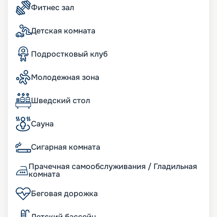
основные рестораны с заказным меню, а также
Фитнес зал
ресторан со «шведским столом». Меню
отличается разнообразием: посетителям
Детская комната
предлагают блюда средиземноморской,
американской, мексиканской, итальянской,
французской кухни. По желанию можно заказать
Подростковый клуб
вегетарианские, диетические, детские блюда.
Кроме ресторанов, туристов гостеприимно
Молодежная зона
встретят в многочисленных барах и лаунжах,
предлагающих разнообразные напитки, закуски,
Шведский стол
десерты.
Развлечения на лайнере
Сауна
На 18 палубах гигантского плавучего отеля
Сигарная комната
разместилась развлекательная инфраструктура,
по разнообразию не уступающая городской.
Прачечная самообслуживания / Гладильная
Бассейны и джакузи, аквапарк и тренажерные
комната
залы, спа-комплекс Aurea Spa и Wellness center,
театр Teatro L’Avanguardia и 4D-кинотеатры – это
Беговая дорожка
только начальные пункты списка развлечений.
Отдельные игровые зоны и развлекательные
Детский бассейн