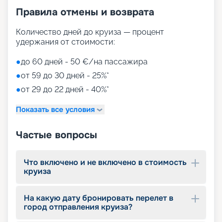
Правила отмены и возврата
Количество дней до круиза — процент
удержания от стоимости:
●
до 60 дней - 50 €/на пассажира
●
от 59 до 30 дней - 25%*
●
от 29 до 22 дней - 40%*
Показать все условия
Частые вопросы
Что включено и не включено в стоимость
круиза
На какую дату бронировать перелет в
город отправления круиза?