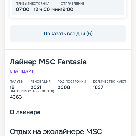
ПРИБЫТИЕ
СТОЯНКА
ОТПРАВЛЕНИЕ
07:00
12 ч 00 мин
19:00
Показать все дни (6)
Лайнер
MSC Fantasia
СТАНДАРТ
ПАЛУБЫ
РЕНОВАЦИЯ
ГОД ПОСТРОЙКИ
КОЛИЧЕСТВО КАЮТ
18
2021
2008
1637
ВМЕСТИМОСТЬ (ЧЕЛОВЕК)
4363
О
лайнере
Отдых на эколайнере MSC