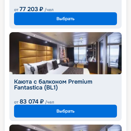
77 203
₽
от
/чел
Выбрать
Каюта с балконом Premium
Fantastica (BL1)
83 074
₽
от
/чел
Выбрать