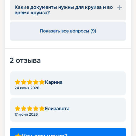
Какие документы нужны для круиза и во
время круиза?
Показать все вопросы (9)
2
отзыва
Карина
24 июня 2026
Елизавета
17 июня 2026