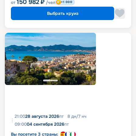
150 982
₽
от
/чел
+1 000
Выбрать круиз
21:00
28 августа 2026
пт
8
дн
/
7
нч
09:00
04 сентября 2026
пт
Вы посетите 3 страны: