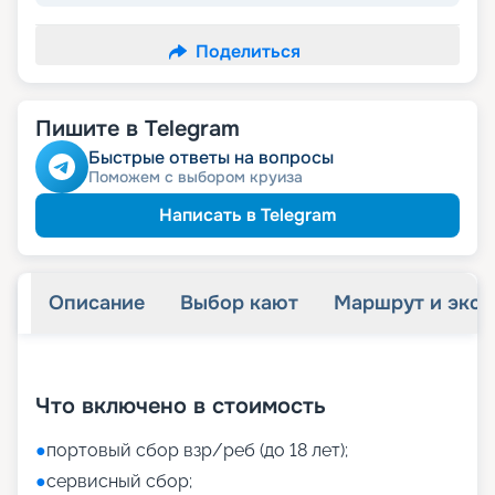
Поделиться
Пишите в Telegram
Быстрые ответы на вопросы
Поможем с выбором круиза
Написать в Telegram
Описание
Выбор кают
Маршрут и экск
+
56
фотографий
Что включено в стоимость
●
портовый сбор взр/реб (до 18 лет);
●
сервисный сбор;