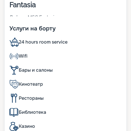
Fantasia
Лайнер MSC Fantasia – первое круизное судно
своего класса. Оно было построено в 2008 году
Услуги на борту
и в 2023 г. претерпело значительные изменения.
Большинство кают на нем – внешние. Причем
много номеров с личным балконом. Уникальные
24 hours room service
технологические системы позволяют экономно
расходовать ресурсы и обеспечивают кораблю
Wifi
почетную приставку ЭКО-. Также большое
внимание уделяется комфорту пассажиров, их
Бары и салоны
разносторонним развлечениям. Основные
характеристики лайнера:
• ширина – 38 м;
Кинотеатр
• длина – 333 м;
• число палуб – 18. Из них 13 – пассажирские;
Рестораны
• водоизмещение – 133,5 тыс. т;
• осадка – 8,7 м;
• скорость – 23,3 узла;
Библиотека
• общее число кают – 1 637. В них с комфортом
размещается до 4 363 человек.
Казино