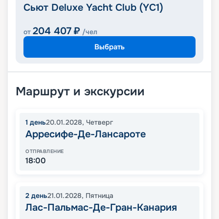
Сьют Deluxe Yacht Club (YC1)
204 407
₽
от
/чел
Выбрать
Маршрут и экскурсии
1
день
20.01.2028
,
Четверг
Арресифе-Де-Лансароте
ОТПРАВЛЕНИЕ
18:00
2
день
21.01.2028
,
Пятница
Лас-Пальмас-Де-Гран-Канария