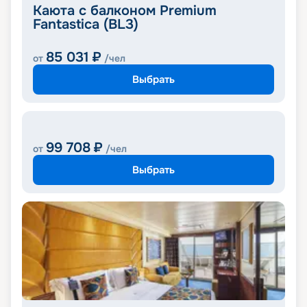
Каюта с балконом Premium
Fantastica (BL3)
85 031
₽
от
/чел
Выбрать
99 708
₽
от
/чел
Выбрать