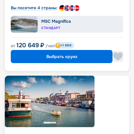
Вы посетите 4 страны:
MSC Magnifica
СТАНДАРТ
120 649
₽
от
/чел
+1 000
Выбрать круиз