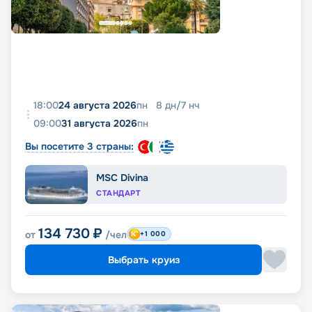
18:00
24 августа 2026
пн
8
дн
/
7
нч
09:00
31 августа 2026
пн
Вы посетите 3 страны:
MSC Divina
СТАНДАРТ
134 730
₽
от
/чел
+1 000
Выбрать круиз