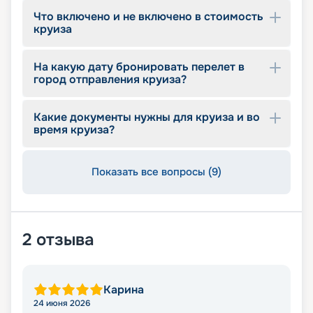
Что включено и не включено в стоимость
круиза
На какую дату бронировать перелет в
город отправления круиза?
Какие документы нужны для круиза и во
время круиза?
Показать все вопросы (9)
2
отзыва
Карина
24 июня 2026