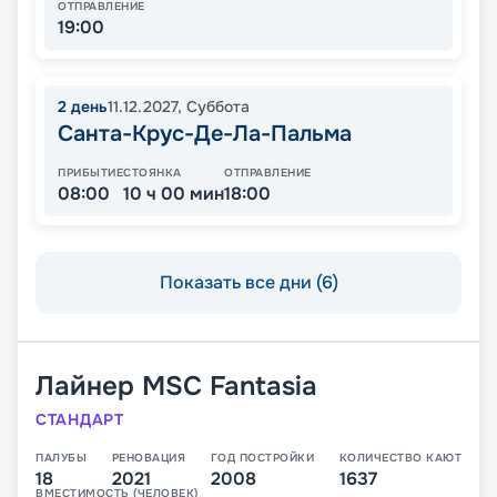
ОТПРАВЛЕНИЕ
19:00
2
день
11.12.2027
,
Суббота
Санта-Крус-Де-Ла-Пальма
ПРИБЫТИЕ
СТОЯНКА
ОТПРАВЛЕНИЕ
08:00
10 ч 00 мин
18:00
Показать все дни (6)
Лайнер
MSC Fantasia
СТАНДАРТ
ПАЛУБЫ
РЕНОВАЦИЯ
ГОД ПОСТРОЙКИ
КОЛИЧЕСТВО КАЮТ
18
2021
2008
1637
ВМЕСТИМОСТЬ (ЧЕЛОВЕК)