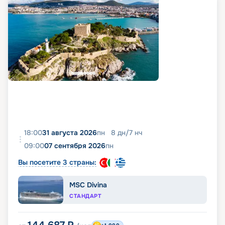
18:00
31 августа 2026
пн
8
дн
/
7
нч
09:00
07 сентября 2026
пн
Вы посетите 3 страны:
MSC Divina
СТАНДАРТ