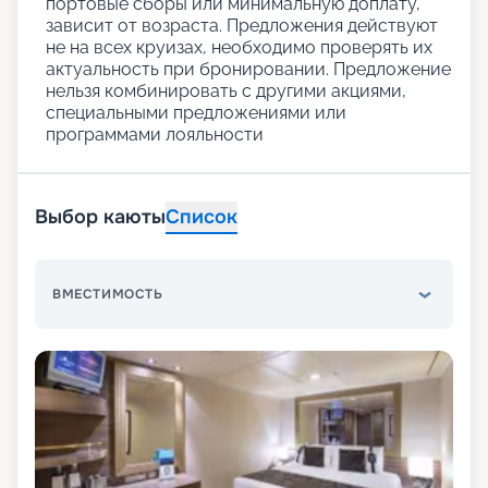
портовые сборы или минимальную доплату,
зависит от возраста. Предложения действуют
не на всех круизах, необходимо проверять их
актуальность при бронировании. Предложение
нельзя комбинировать с другими акциями,
специальными предложениями или
программами лояльности
Выбор каюты
Список
ВМЕСТИМОСТЬ