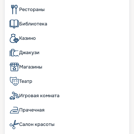
• число палуб – 18. Из них 13 – пассажирские;
Рестораны
• водоизмещение – 133,5 тыс. т;
• осадка – 8,7 м;
• скорость – 23,3 узла;
Библиотека
• общее число кают – 1 637. В них с комфортом
размещается до 4 363 человек.
Казино
К услугам пассажиров
Джакузи
MSC Fantasia поражает туристов своими
масштабами: 18 палуб, 1637 кают, 4363
Магазины
пассажира. Не меньшее впечатление
производит уникальный дизайн внутренних
Театр
интерьеров. У попавших внутрь
путешественников перехватывает дыхание от
Игровая комната
красоты пятиуровневого атриума, прозрачного
потолка с видом на проплывающие облака или
звезды, и стеклянных лестниц, украшенных
Прачечная
кристаллами Сваровски. Гостей ожидают
комфортабельные каюты с ванной комнатой,
Салон красоты
оснащенные всем необходимым для отдыха.
Почти 80 % кают имеют выход на личный балкон.