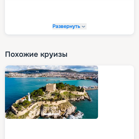
Развернуть
Похожие круизы