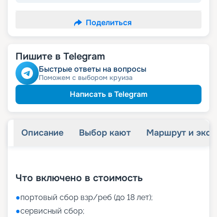
Поделиться
Пишите в Telegram
Быстрые ответы на вопросы
Поможем с выбором круиза
Написать в Telegram
Описание
Выбор кают
Маршрут и экск
+
59
фотографий
Что включено в стоимость
●
портовый сбор взр/реб (до 18 лет);
●
сервисный сбор;