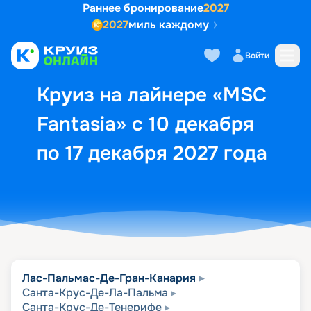
Раннее бронирование
2027
2027
миль каждому
Описание
Выбор кают
Маршрут и экск
Войти
Круиз на лайнере «MSC
Fantasia» с 10 декабря
по 17 декабря 2027 года
Лас-Пальмас-Де-Гран-Канария
Санта-Крус-Де-Ла-Пальма
Санта-Крус-Де-Тенерифе