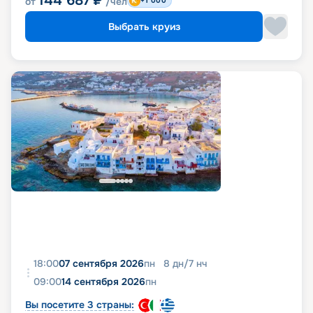
144 687
₽
от
/чел
+1 000
Выбрать круиз
18:00
07 сентября 2026
пн
8
дн
/
7
нч
09:00
14 сентября 2026
пн
Вы посетите 3 страны: