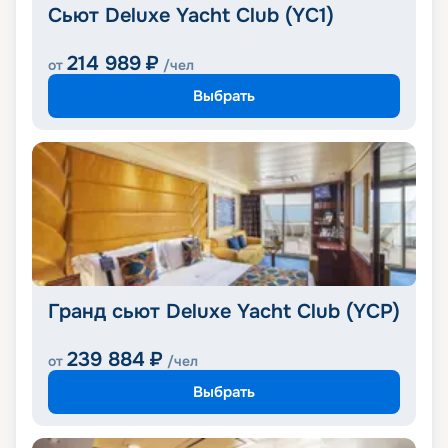
Сьют Deluxe Yacht Club (YC1)
214 989
₽
от
/чел
Выбрать
Гранд сьют Deluxe Yacht Club (YCP)
239 884
₽
от
/чел
Выбрать