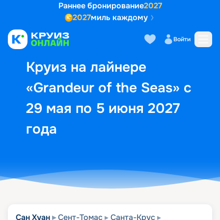
Раннее бронирование
2027
2027
миль каждому
Описание
Выбор кают
Маршрут и экск
Войти
Круиз на лайнере
«Grandeur of the Seas» с
29 мая по 5 июня 2027
года
Сан Хуан
Сент-Томас
Санта-Крус