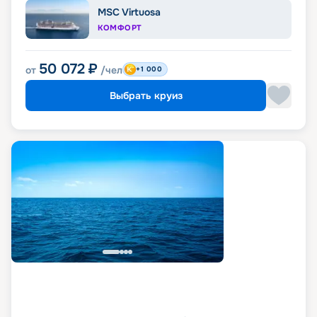
MSC Virtuosa
КОМФОРТ
50 072
₽
от
/чел
+1 000
Выбрать круиз