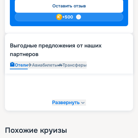
бронирования, которые помогут вам сэкономить
Оставить отзыв
значительные суммы. Воспользуйтесь этой
возможностью для создания незабываемого
+
500
путешествия.
Выгодные предложения от наших
партнеров
🏨
✈️
🚗
Отели
Авиабилеты
Трансферы
Развернуть
Похожие круизы