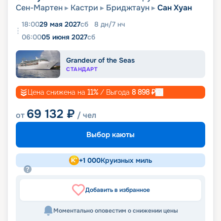
Сен-Мартен
Кастри
Бриджтаун
Сан Хуан
18:00
29 мая 2027
сб
8
дн
/
7
нч
06:00
05 июня 2027
сб
Grandeur of the Seas
СТАНДАРТ
Цена снижена на
11
%
/ Выгода
8 898
₽
69 132
₽
от
/ чел
Выбор каюты
+
1 000
Круизных миль
Добавить в избранное
Моментально оповестим о снижении цены