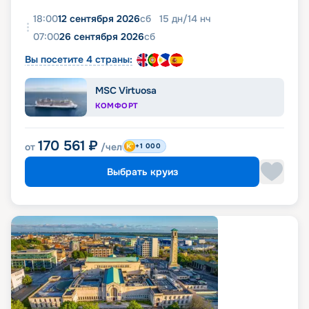
18:00
12 сентября 2026
сб
15
дн
/
14
нч
07:00
26 сентября 2026
сб
Вы посетите 4 страны:
MSC Virtuosa
КОМФОРТ
170 561
₽
от
/чел
+1 000
Выбрать круиз