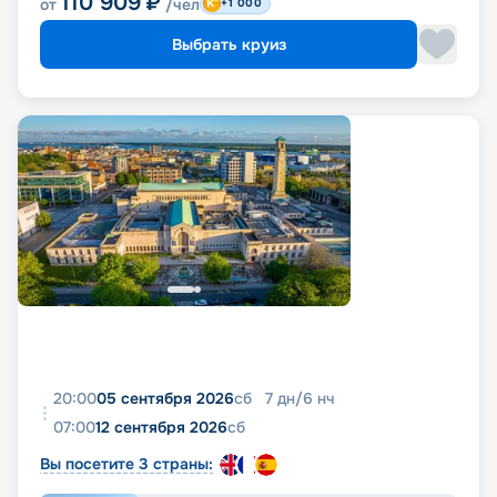
110 909
₽
от
/чел
+1 000
Выбрать круиз
20:00
05 сентября 2026
сб
7
дн
/
6
нч
07:00
12 сентября 2026
сб
Вы посетите 3 страны: