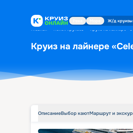
Описание
Выбор кают
Маршрут и экску
Река
Море
Ж/д круизы
Главная
•
Поиск круизов
•
Круиз на лайнере «Ce
Круиз на лайнере «Cele
Описание
Выбор кают
Маршрут и экску