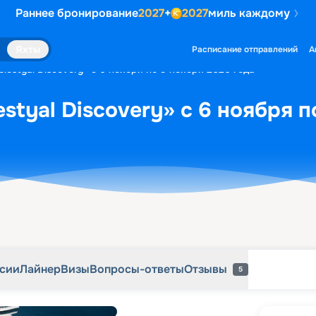
Раннее бронирование
2027
+
2027
миль каждому
рсии
Лайнер
Визы
Вопросы-ответы
Отзывы
5
Яхты
Расписание отправлений
А
lestyal Discovery» с 6 ноября по 9 ноября 2026 года
styal Discovery» с 6 ноября п
рсии
Лайнер
Визы
Вопросы-ответы
Отзывы
5