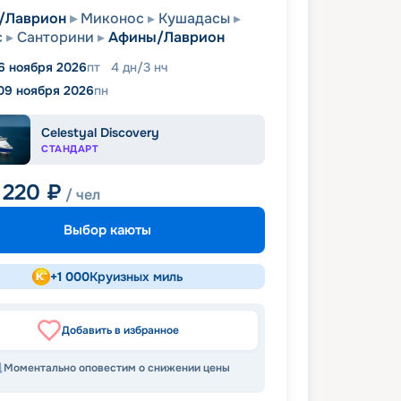
/Лаврион
Миконос
Кушадасы
с
Санторини
Афины/Лаврион
6 ноября 2026
пт
4
дн
/
3
нч
09 ноября 2026
пн
Celestyal Discovery
СТАНДАРТ
 220
₽
/ чел
Выбор каюты
+
1 000
Круизных миль
Добавить в избранное
Моментально оповестим о снижении цены