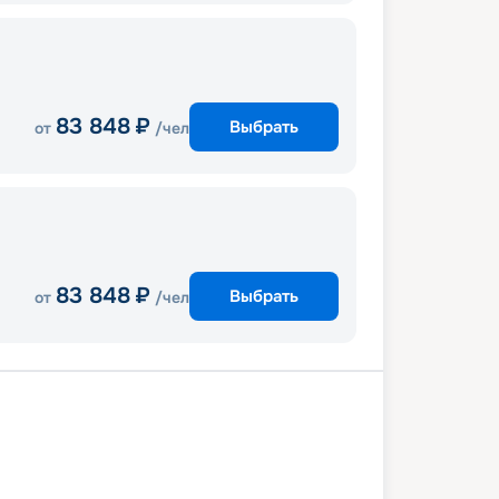
83 848
₽
Выбрать
от
/чел
83 848
₽
Выбрать
от
/чел
/Лаврион
Миконос
Кушадасы
с
Санторини
Афины/Лаврион
6 ноября 2026
пт
4
дн
/
3
нч