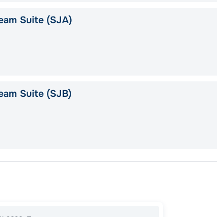
eam Suite (SJA)
eam Suite (SJB)
Афины
Патмо
11:00
0