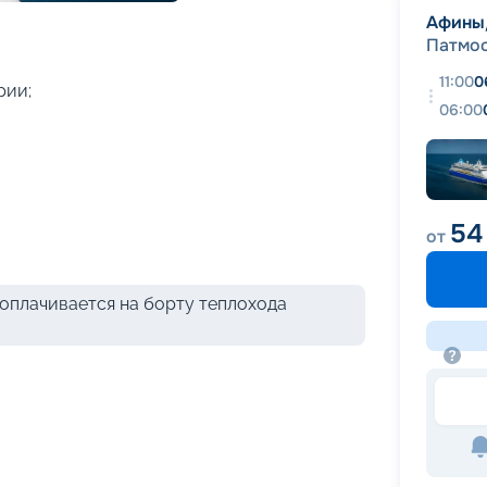
+
16
фотографий
Афины
Патмо
11:00
0
рии;
06:00
54
от
оплачивается на борту теплохода