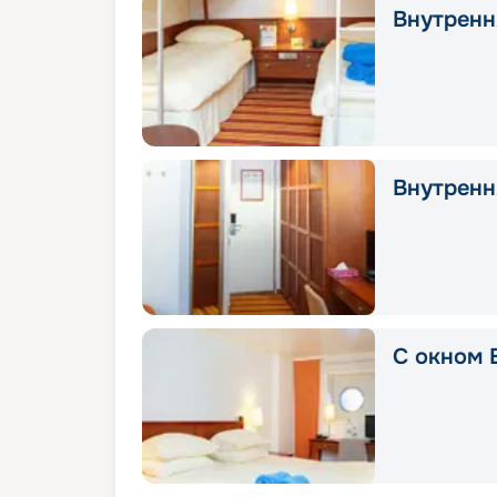
Внутрення
Внутрення
С окном E