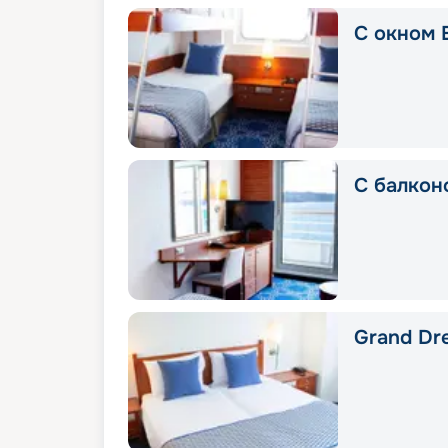
С окном E
С балкон
Grand Dre