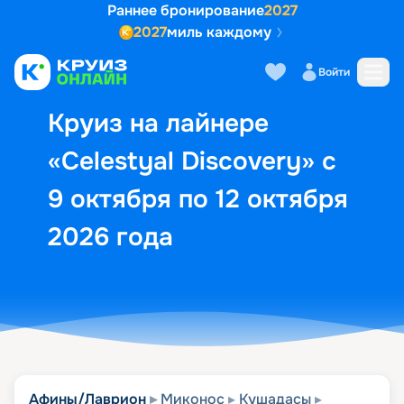
Раннее бронирование
2027
2027
миль каждому
Описание
Выбор кают
Маршрут и экск
Войти
Круиз на лайнере
«Celestyal Discovery» с
9 октября по 12 октября
2026 года
Афины/Лаврион
Миконос
Кушадасы