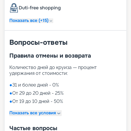
Как купить путевку
Duti-free shopping
Подробное описание маршрутов, фото лайнера,
расписание круизов и цены на сезон 2026 - 2027
Показать все (+15)
доступны на нашем сайте. Купить путешествие в
компании «Круиз.онлайн» можно не выходя из
дома.
Вопросы-ответы
Правила отмены и возврата
Количество дней до круиза — процент
удержания от стоимости:
●
31 и более дней - 0%
●
От 29 до 20 дней - 25%
●
От 19 до 10 дней - 50%
Показать все условия
Частые вопросы