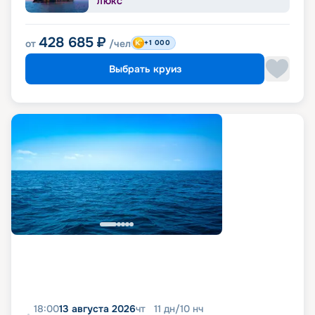
ЛЮКС
428 685
₽
от
/чел
+1 000
Выбрать круиз
18:00
13 августа 2026
чт
11
дн
/
10
нч