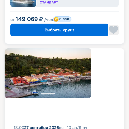
СТАНДАРТ
149 069
₽
от
/чел
+1 000
Выбрать круиз
18:00
27 сентября 2026
вс
10
дн
/
9
нч