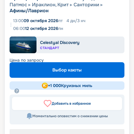
Патмос
Ираклион, Крит
Санторини
Афины/Лаврион
13:00
09 октября 2026
пт
4
дн
/
3
нч
06:00
12 октября 2026
пн
Celestyal Discovery
СТАНДАРТ
Цена по запросу
Выбор каюты
+
1 000
Круизных миль
Добавить в избранное
Моментально оповестим о снижении цены