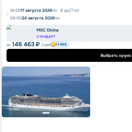
18:00
17 августа 2026
пн
8
дн
/
7
нч
09:00
24 августа 2026
пн
MSC Divina
СТАНДАРТ
146 463
₽
от
/чел
+1 000
Выбрать круиз