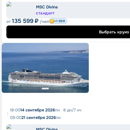
MSC Divina
СТАНДАРТ
135 599
₽
от
/чел
+1 000
Выбрать круиз
18:00
14 сентября 2026
пн
8
дн
/
7
нч
09:00
21 сентября 2026
пн
MSC Divina