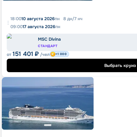
18:00
10 августа 2026
пн
8
дн
/
7
нч
09:00
17 августа 2026
пн
MSC Divina
СТАНДАРТ
151 401
₽
от
/чел
+1 000
Выбрать круиз