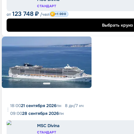
СТАНДАРТ
123 748
₽
от
/чел
+1 000
Выбрать круиз
18:00
21 сентября 2026
пн
8
дн
/
7
нч
09:00
28 сентября 2026
пн
MSC Divina
СТАНДАРТ