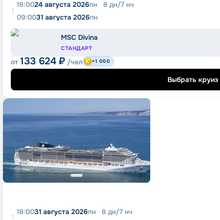
18:00
24 августа 2026
пн
8
дн
/
7
нч
09:00
31 августа 2026
пн
MSC Divina
СТАНДАРТ
133 624
₽
от
/чел
+1 000
Выбрать круиз
18:00
31 августа 2026
пн
8
дн
/
7
нч