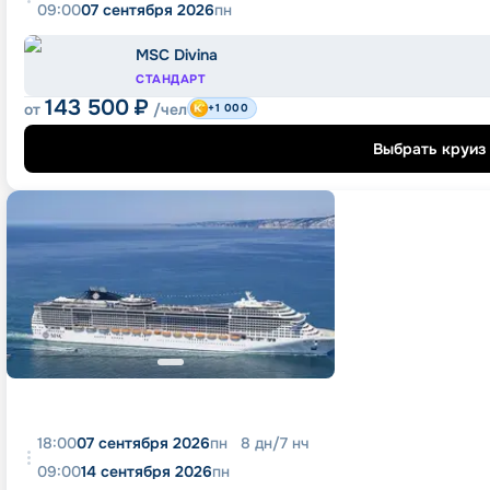
09:00
07 сентября 2026
пн
MSC Divina
СТАНДАРТ
143 500
₽
от
/чел
+1 000
Выбрать круиз
18:00
07 сентября 2026
пн
8
дн
/
7
нч
09:00
14 сентября 2026
пн