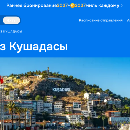
Раннее бронирование
2027
+
2027
миль каждому
Яхты
Расписание отправлений
А
ИЗ КУШАДАСЫ
из Кушадасы