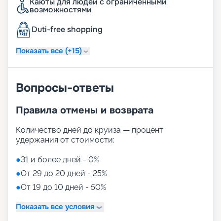
Каюты для людей с ограниченными
возможностями
Как купить путевку
Duti-free shopping
Подробное описание маршрутов, фото лайнера,
расписание круизов и цены на сезон 2026 - 2027
Показать все (+15)
доступны на нашем сайте. Купить путешествие в
компании «Круиз.онлайн» можно не выходя из
дома.
Вопросы-ответы
Правила отмены и возврата
Количество дней до круиза — процент
удержания от стоимости:
●
31 и более дней - 0%
●
От 29 до 20 дней - 25%
●
От 19 до 10 дней - 50%
Показать все условия