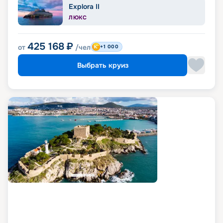
Explora II
ЛЮКС
425 168
₽
от
/чел
+1 000
Выбрать круиз