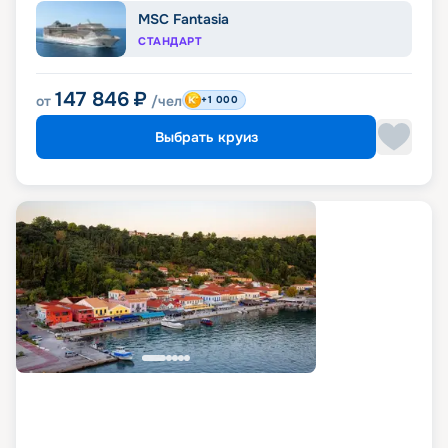
MSC Fantasia
СТАНДАРТ
147 846
₽
от
/чел
+1 000
Выбрать круиз