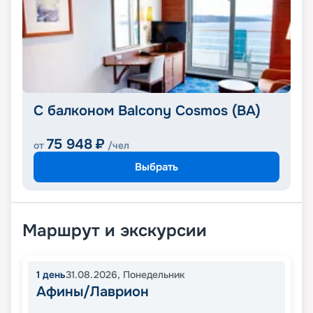
С балконом Balcony Cosmos (BA)
75 948
₽
от
/чел
Выбрать
Маршрут и экскурсии
1
день
31.08.2026
,
Понедельник
Афины/Лаврион