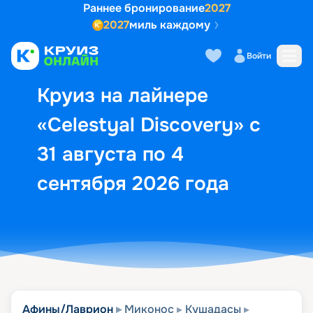
Раннее бронирование
2027
2027
миль каждому
Описание
Выбор кают
Маршрут и экск
Войти
Круиз на лайнере
«Celestyal Discovery» с
31 августа по 4
сентября 2026 года
Афины/Лаврион
Миконос
Кушадасы