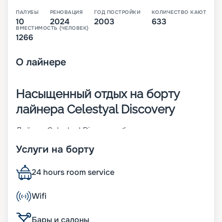
ПАЛУБЫ
РЕНОВАЦИЯ
ГОД ПОСТРОЙКИ
КОЛИЧЕСТВО КАЮТ
10
2024
2003
633
ВМЕСТИМОСТЬ (ЧЕЛОВЕК)
1266
О
лайнере
Насыщенный отдых на борту
лайнера Celestyal Discovery
Лайнер Celestyal Discovery был построен и
спущен на воду в 1996 году. С тех пор он прошел
Услуги на борту
реновацию в 2022 году и условия на его борту
полностью соответствуют всем тенденциям
современного круизного бизнеса. Судно
24 hours room service
относится к классу Celestyal и имеет в своем
распоряжении 720 кают, в которых могут
Wifi
разместиться 1450 пассажиров. На борту гостей
ожидает вкусная еда, красивые интерьеры и
Бары и салоны
интересная программа.