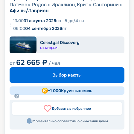
Патмос
Родос
Ираклион, Крит
Санторини
Афины/Лаврион
13:00
31 августа 2026
пн
5
дн
/
4
нч
06:00
04 сентября 2026
пт
Celestyal Discovery
СТАНДАРТ
62 665
₽
от
/ чел
Выбор каюты
+
1 000
Круизных миль
Добавить в избранное
Моментально оповестим о снижении цены