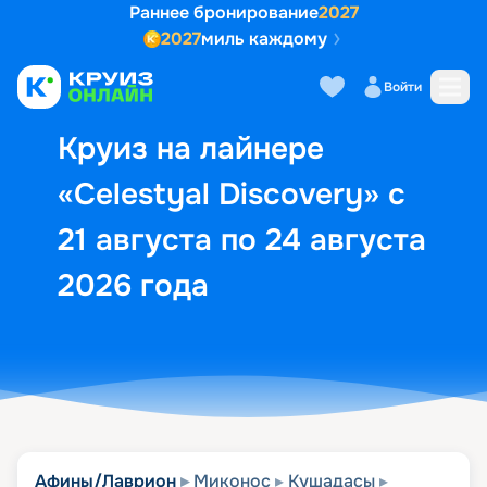
Раннее бронирование
2027
2027
миль каждому
Описание
Выбор кают
Маршрут и экск
Войти
Круиз на лайнере
«Celestyal Discovery» с
21 августа по 24 августа
2026 года
Афины/Лаврион
Миконос
Кушадасы