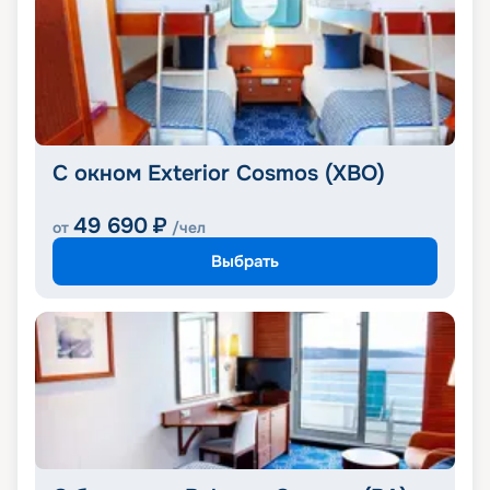
С окном Exterior Cosmos (XBO)
49 690
₽
от
/чел
Выбрать