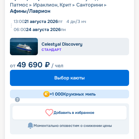
Патмос
Ираклион, Крит
Санторини
Афины/Лаврион
13:00
21 августа 2026
пт
4
дн
/
3
нч
06:00
24 августа 2026
пн
Celestyal Discovery
СТАНДАРТ
49 690
₽
от
/ чел
Выбор каюты
+
1 000
Круизных миль
Добавить в избранное
Моментально оповестим о снижении цены