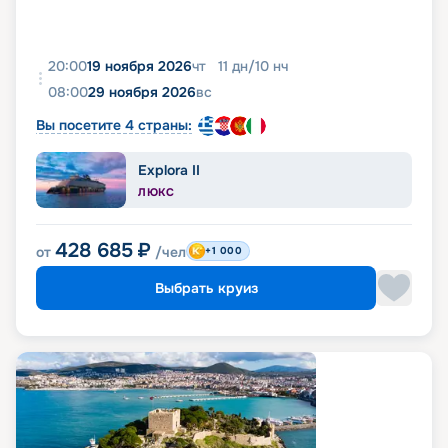
20:00
19 ноября 2026
чт
11
дн
/
10
нч
08:00
29 ноября 2026
вс
Вы посетите 4 страны:
Explora II
ЛЮКС
428 685
₽
от
/чел
+1 000
Выбрать круиз