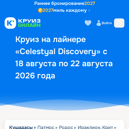
Раннее бронирование
2027
2027
миль каждому
Описание
Выбор кают
Маршрут и экск
Войти
Круиз на лайнере
«Celestyal Discovery» с
18 августа по 22 августа
2026 года
Кушадасы
Патмос
Родос
Ираклион, Крит