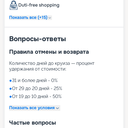
Duti-free shopping
Подробное описание маршрутов, фото лайнера,
расписание круизов и цены на сезон 2026 - 2027
Показать все (+15)
доступны на нашем сайте. Купить путешествие в
компании «Круиз.онлайн» можно не выходя из
дома.
Вопросы-ответы
Правила отмены и возврата
Количество дней до круиза — процент
удержания от стоимости:
●
31 и более дней - 0%
●
От 29 до 20 дней - 25%
●
От 19 до 10 дней - 50%
Показать все условия
Частые вопросы