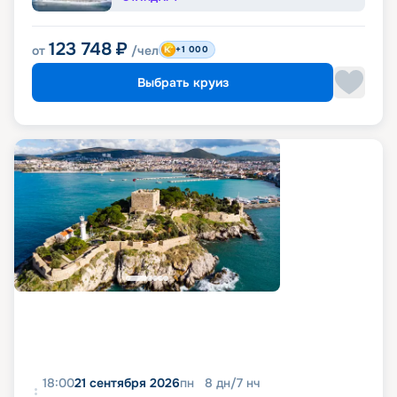
123 748
₽
от
/чел
+1 000
Выбрать круиз
18:00
21 сентября 2026
пн
8
дн
/
7
нч