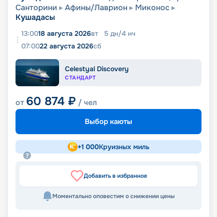
Санторини
Афины/Лаврион
Миконос
Кушадасы
13:00
18 августа 2026
вт
5
дн
/
4
нч
07:00
22 августа 2026
сб
Celestyal Discovery
СТАНДАРТ
60 874
₽
от
/ чел
Выбор каюты
+
1 000
Круизных миль
Добавить в избранное
Моментально оповестим о снижении цены