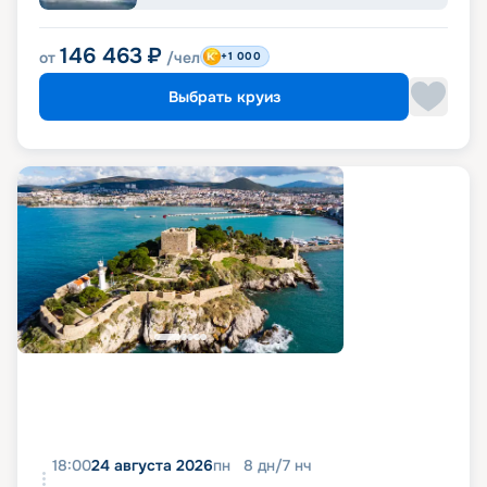
146 463
₽
от
/чел
+1 000
Выбрать круиз
18:00
24 августа 2026
пн
8
дн
/
7
нч