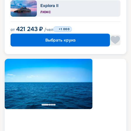
Explora II
ЛЮКС
421 243
₽
от
/чел
+1 000
Выбрать круиз