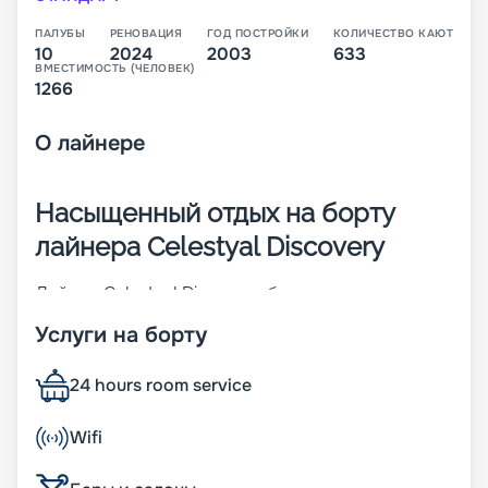
ПАЛУБЫ
РЕНОВАЦИЯ
ГОД ПОСТРОЙКИ
КОЛИЧЕСТВО КАЮТ
10
2024
2003
633
ВМЕСТИМОСТЬ (ЧЕЛОВЕК)
1266
О
лайнере
Насыщенный отдых на борту
лайнера Celestyal Discovery
Лайнер Celestyal Discovery был построен и
спущен на воду в 1996 году. С тех пор он прошел
Услуги на борту
реновацию в 2022 году и условия на его борту
полностью соответствуют всем тенденциям
современного круизного бизнеса. Судно
24 hours room service
относится к классу Celestyal и имеет в своем
распоряжении 720 кают, в которых могут
Wifi
разместиться 1450 пассажиров. На борту гостей
ожидает вкусная еда, красивые интерьеры и