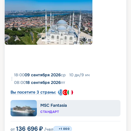
18:00
09 сентября 2026
ср
10
дн
/
9
нч
08:00
18 сентября 2026
пт
Вы посетите 3 страны:
MSC Fantasia
СТАНДАРТ
136 696
₽
от
/чел
+1 000