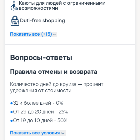
Каюты для людей с ограниченными
возможностями
Как купить путевку
Duti-free shopping
Подробное описание маршрутов, фото лайнера,
расписание круизов и цены на сезон 2026 - 2027
Показать все (+15)
доступны на нашем сайте. Купить путешествие в
компании «Круиз.онлайн» можно не выходя из
дома.
Вопросы-ответы
Правила отмены и возврата
Количество дней до круиза — процент
удержания от стоимости:
●
31 и более дней - 0%
●
От 29 до 20 дней - 25%
●
От 19 до 10 дней - 50%
Показать все условия