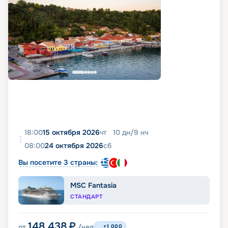
18:00
15 октября 2026
чт
10
дн
/
9
нч
08:00
24 октября 2026
сб
Вы посетите 3 страны:
MSC Fantasia
СТАНДАРТ
148 438
₽
от
/чел
+1 000