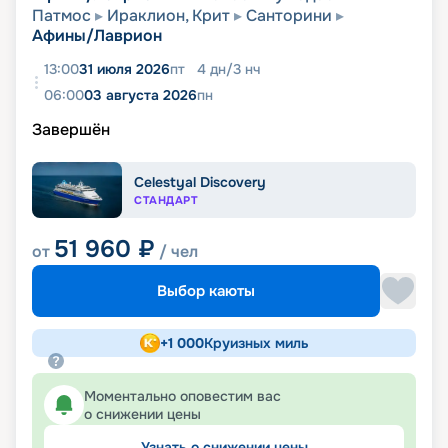
Патмос
Ираклион, Крит
Санторини
Афины/Лаврион
13:00
31 июля 2026
пт
4
дн
/
3
нч
06:00
03 августа 2026
пн
Завершён
Celestyal Discovery
СТАНДАРТ
51 960
₽
от
/ чел
Выбор каюты
+
1 000
Круизных миль
Моментально оповестим вас
о снижении цены
Узнать о снижении цены