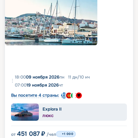
18:00
09 ноября 2026
пн
11
дн
/
10
нч
07:00
19 ноября 2026
чт
Вы посетите 4 страны:
Explora II
ЛЮКС
451 087
₽
от
/чел
+1 000