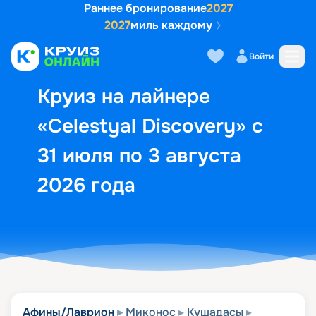
Раннее бронирование
2027
2027
миль каждому
Описание
Выбор кают
Маршрут и экск
Войти
Круиз на лайнере
«Celestyal Discovery» с
31 июля по 3 августа
2026 года
Афины/Лаврион
Миконос
Кушадасы