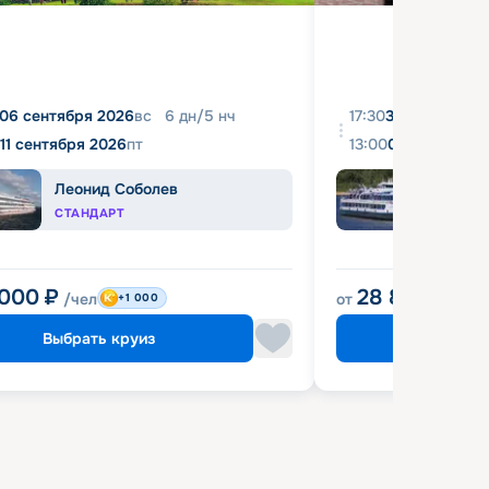
06 сентября 2026
вс
6
дн
/
5
нч
17:30
31 августа 20
11 сентября 2026
пт
13:00
04 сентября 
Леонид Соболев
Башк
СТАНДАРТ
ЭКОН
 000
₽
28 800
₽
/чел
от
/чел
+1 000
Выбрать круиз
Выбрат