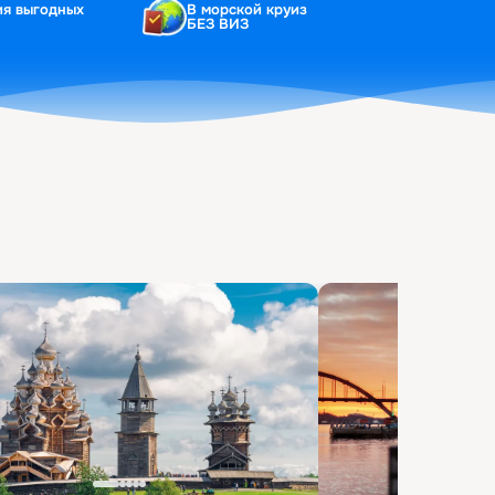
ия выгодных
В морской круиз
БЕЗ ВИЗ