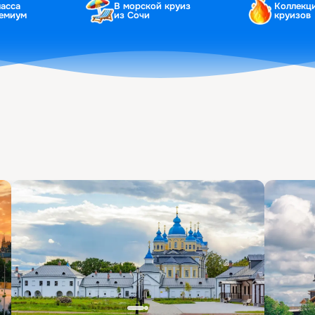
ласса
В морской круиз
Коллекц
ремиум
из Сочи
круизов