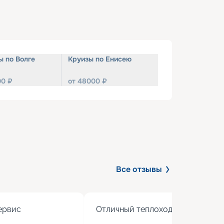
ы по Волге
Круизы по Енисею
00
₽
от
48000
₽
Все отзывы
рвис

Отличный теплоход с хорошим 