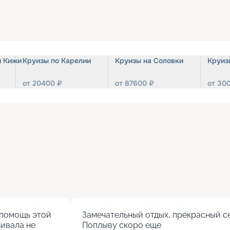
и Кижи
Круизы по Карелии
Круизы на Соловки
Круиз
от
20400
₽
от
87600
₽
от
30
помощь этой 
Замечательный отдых, прекрасный се
ивала не 
Поплыву скоро еще
