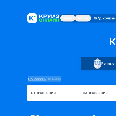
Река
Море
Ж/д круизы
К
Речные
По России
По миру
ОТПРАВЛЕНИЯ
НАПРАВЛЕНИЕ