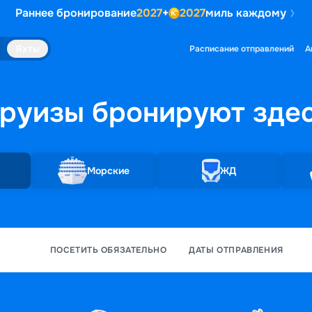
Раннее бронирование
2027
+
2027
миль каждому
Яхты
Расписание отправлений
А
руизы бронируют
зде
Морские
ЖД
ПОСЕТИТЬ ОБЯЗАТЕЛЬНО
ДАТЫ ОТПРАВЛЕНИЯ