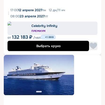
17:00
12 апреля 2027
пн
12
дн
/
11
нч
08:00
23 апреля 2027
пт
Celebrity Infinity
ПРЕМИУМ
132 183
₽
от
/чел
+1 000
Выбрать круиз