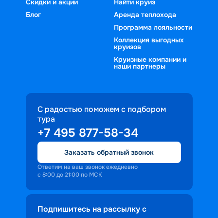
пейзажами таких мест, как Миконос, 
Скидки и акции
Найти круиз
Ираклион, Санторини, Стамбул, 
Блог
Аренда теплохода
Неаполь, Рим и многие другие. Кроме 
Программа лояльности
того, мы предлагаем туры как с 
Коллекция выгодных
круизов
возвратом в точку отправления, так и 
без. Благодаря такой опции у вас 
Круизные компании и
наши партнеры
всегда есть возможность продолжить 
свой отдых с конечной точки 
маршрута любым удобным образом. 
Стоит отметить, что некоторые 
С радостью поможем с подбором
экскурсии, которые можно будет 
тура
посетить по пути, оплачиваются 
+7 495 877-58-34
дополнительно.
Заказать обратный звонок
Ответим на ваш звонок ежедневно
с 8:00 до 21:00 по МСК
Подпишитесь на рассылку с