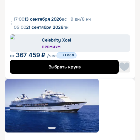
17:00
13 сентября 2026
вс
9
дн
/
8
нч
05:00
21 сентября 2026
пн
Celebrity Xcel
ПРЕМИУМ
367 459
₽
от
/чел
+1 000
Выбрать круиз