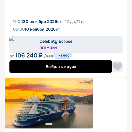
17:00
30 октября 2026
пт
12
дн
/
11
нч
05:00
10 ноября 2026
вт
Celebrity Eclipse
ПРЕМИУМ
106 240
₽
от
/чел
+1 000
Выбрать круиз