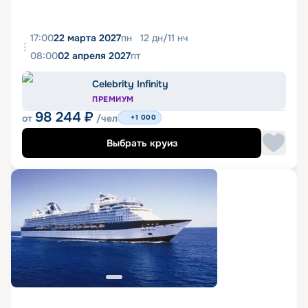
17:00
22 марта 2027
пн
12
дн
/
11
нч
08:00
02 апреля 2027
пт
Celebrity Infinity
ПРЕМИУМ
98 244
₽
от
/чел
+1 000
Выбрать круиз