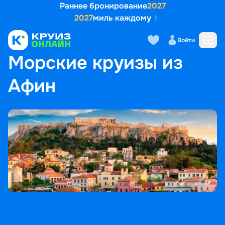
Раннее бронирование
2027
2027
миль каждому
Войти
ГЛАВНАЯ
•
ПОПУЛЯРНЫЕ НАПРАВЛЕНИЯ
•
МОРСКИЕ КРУИЗЫ ИЗ АФИН
Морские круизы из
Афин