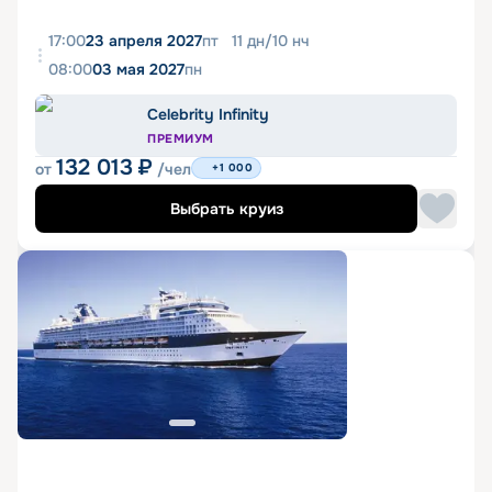
17:00
23 апреля 2027
пт
11
дн
/
10
нч
08:00
03 мая 2027
пн
Celebrity Infinity
ПРЕМИУМ
132 013
₽
от
/чел
+1 000
Выбрать круиз