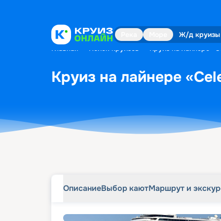
Описание
Выбор кают
Маршрут и экску
Река
Море
Ж/д круизы
Главная
•
Поиск круизов
•
Круиз на лайнере «Ce
Круиз на лайнере «Cele
Описание
Выбор кают
Маршрут и экску