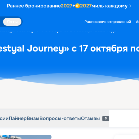
Раннее бронирование
2027
+
2027
миль каждому
рсии
Лайнер
Визы
Вопросы-ответы
Отзывы
5
Яхты
Расписание отправлений
А
lestyal Journey» с 17 октября по 24 октября 2026 года
styal Journey» с 17 октября п
рсии
Лайнер
Визы
Вопросы-ответы
Отзывы
5