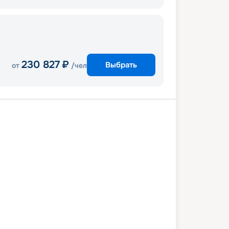
230 827
₽
Выбрать
от
/чел
остров Кефалиния
Дубровник
Бари
Корфу
лон (Олимпия)
Афины
7 октября 2026
сб
8
дн
/
7
нч
24 октября 2026
сб
Celestyal Journey
СТАНДАРТ