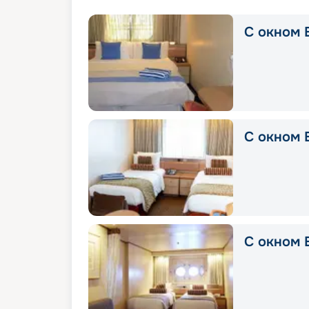
С окном E
С окном E
С окном E