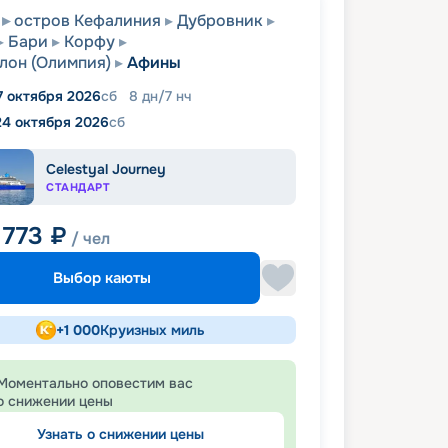
остров Кефалиния
Дубровник
Бари
Корфу
лон (Олимпия)
Афины
7 октября 2026
сб
8
дн
/
7
нч
24 октября 2026
сб
Celestyal Journey
СТАНДАРТ
 773
₽
/ чел
Выбор каюты
+
1 000
Круизных миль
Моментально оповестим вас
о снижении цены
Узнать о снижении цены