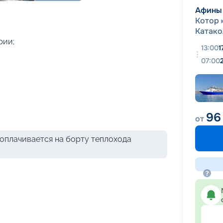
+
8
фотографий
Афины
Котор
Катако
рии;
13:00
1
07:00
96
от
оплачивается на борту теплохода