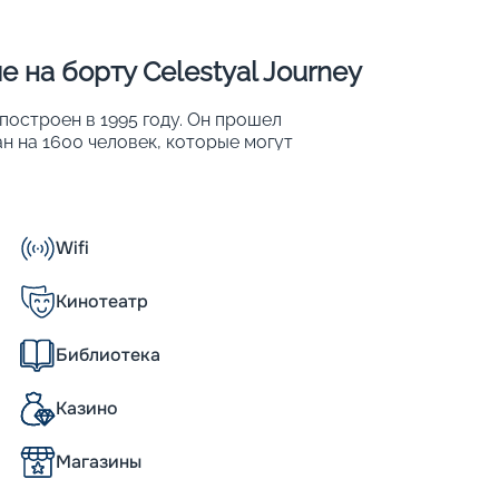
 на борту Celestyal Journey
 построен в 1995 году. Он прошел
ан на 1600 человек, которые могут
ится сочетанием традиционной
дним из его главных преимуществ является
общественного пользования. После
ные и безопасные условия для
Wifi
Кинотеатр
ruises и курсирует в Греции и Восточном
Библиотека
94 году, а в 2023-м он прошел полную
оформленный корабль вместимостью 1260
Казино
деальном отдыхе будут 558 человек
каютах (149 люксов с балконами, 120
Магазины
кондиционер, фен, сейф и телевизор. При
знакомиться со схемой палуб.