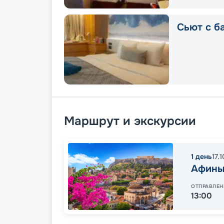
Сьют с б
Маршрут и экскурсии
1
день
17.
Афин
ОТПРАВЛЕН
13:00