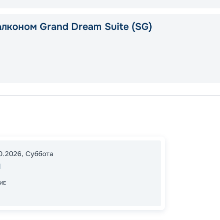
алконом Grand Dream Suite (SG)
Афины
Котор
Катако
10.2026
,
Суббота
13:00
1
ы
07:00
ИЕ