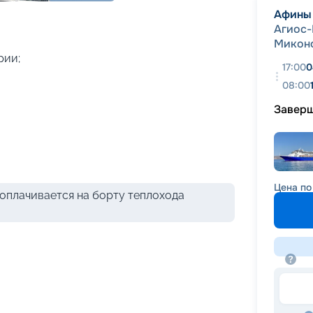
+
7
фотографий
Афины
Агиос-
Микон
рии;
17:00
0
08:00
Завер
Цена по
оплачивается на борту теплохода