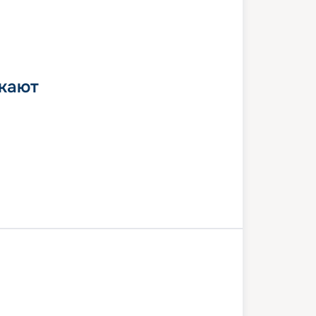
 кают
Кушадасы
Родос
Николаос, о. Крит
Санторини
ос
Милос
Афины