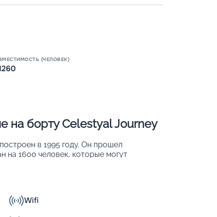
Пишит
ВМЕСТИМОСТЬ (ЧЕЛОВЕК)
1260
 на борту Celestyal Journey
 построен в 1995 году. Он прошел
ан на 1600 человек, которые могут
ится сочетанием традиционной
дним из его главных преимуществ является
общественного пользования. После
ные и безопасные условия для
Wifi