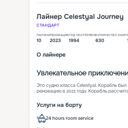
Лайнер
Celestyal Journey
СТАНДАРТ
ПАЛУБЫ
РЕНОВАЦИЯ
ГОД ПОСТРОЙКИ
КОЛИЧЕСТВО КАЮТ
10
2023
1994
630
О
лайнере
Увлекательное приключение
Это судно класса Celestyal. Корабль был
реновацию в 2021 году. Корабль рассчит
разместиться в 700 каютах. Судно слав
элегантности и современных удобств. О
Услуги на борту
удачная планировка и просторные зоны 
реновации лайнер предлагает более уют
24 hours room service
путешествий.