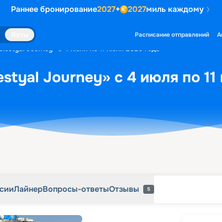
Раннее бронирование
2027
+
2027
миль каждому
рсии
Лайнер
Вопросы-ответы
Отзывы
5
Яхты
Расписание отправлений
А
lestyal Journey» с 4 июля по 11 июля 2026 года
styal Journey» с 4 июля по 11
рсии
Лайнер
Вопросы-ответы
Отзывы
5