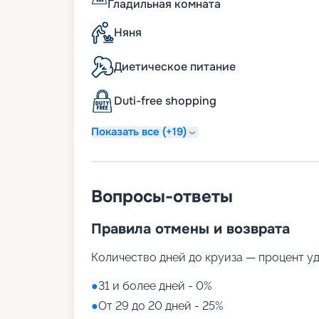
Гладильная комната
танцорами и акробатами. Для тех, кому
совещание или деловую встречу, на лай
Няня
Как купить путевку
Диетическое питание
На Celestial Journey вы ощутите все пр
Duti-free shopping
«Круиз.онлайн» вам подберут тур, кото
отвлечься от повседневных забот. Описа
Journey, расписание туров и цены на сез
Показать все (+19)
Купить путешествие можно не выходя и
Вопросы-ответы
Правила отмены и возврата
Количество дней до круиза — процент у
●
31 и более дней - 0%
●
От 29 до 20 дней - 25%