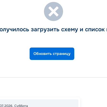
олучилось загрузить схему и список
Обновить страницу
Афины
Агиос-
Микон
07.2026
,
Суббота