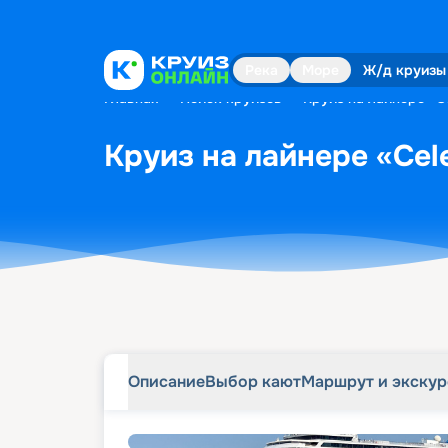
Описание
Выбор кают
Маршрут и экску
Река
Море
Ж/д круизы
Главная
•
Поиск круизов
•
Круиз на лайнере «Ce
Круиз на лайнере «Cele
Описание
Выбор кают
Маршрут и экску