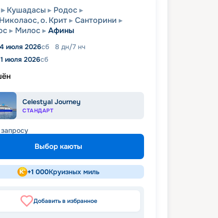
Кушадасы
Родос
Николаос, о. Крит
Санторини
ос
Милос
Афины
4 июля 2026
сб
8
дн
/
7
нч
11 июля 2026
сб
шён
Celestyal Journey
СТАНДАРТ
 запросу
Выбор каюты
+
1 000
Круизных миль
Добавить в избранное