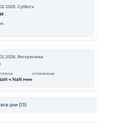
Янтарн
02.2028
,
Суббота
Насса
и
Джорд
16:00
2
ИЕ
07:00
.02.2028
,
Воскресенье
14
е
от
СТОЯНКА
ОТПРАВЛЕНИЕ
NaN ч NaN мин
все дни (13)