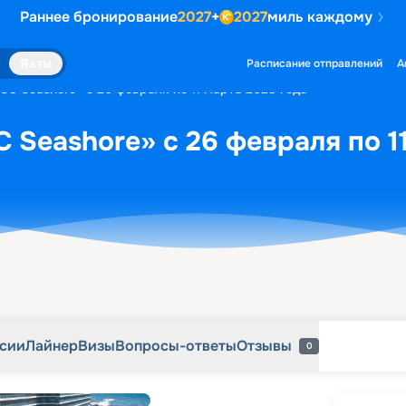
Раннее бронирование
2027
+
2027
миль каждому
рсии
Лайнер
Визы
Вопросы-ответы
Отзывы
0
Яхты
Расписание отправлений
А
SC Seashore» с 26 февраля по 11 марта 2028 года
 Seashore» с 26 февраля по 1
рсии
Лайнер
Визы
Вопросы-ответы
Отзывы
0