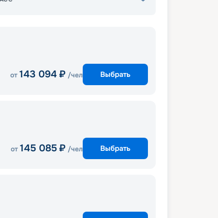
143 094
₽
Выбрать
от
/чел
145 085
₽
Выбрать
от
/чел