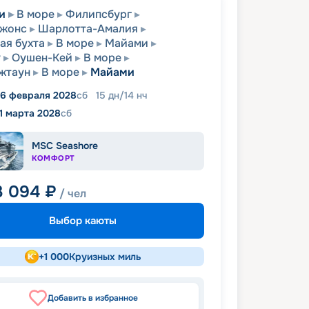
и
В море
Филипсбург
Джонс
Шарлотта-Амалия
ая бухта
В море
Майами
у
Оушен-Кей
В море
жтаун
В море
Майами
6 февраля 2028
сб
15
дн
/
14
нч
11 марта 2028
сб
MSC Seashore
КОМФОРТ
3 094
₽
/ чел
Выбор каюты
+
1 000
Круизных миль
Добавить в избранное