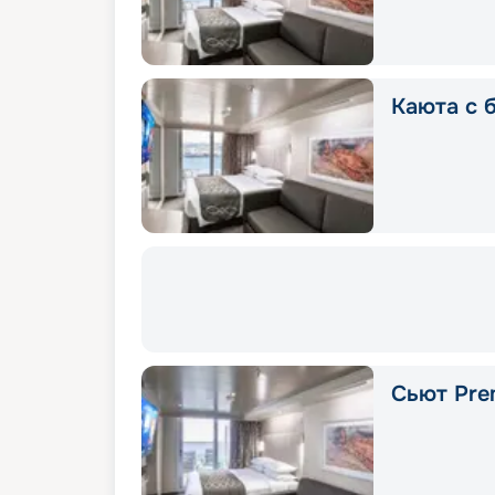
Каюта с б
Сьют Pre