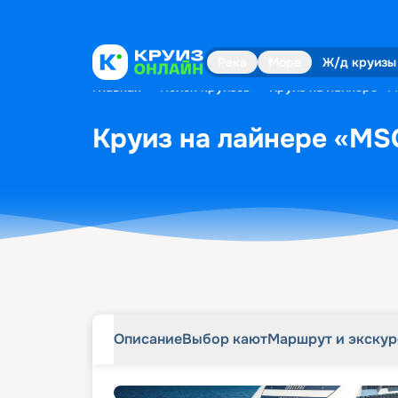
Описание
Выбор кают
Маршрут и экску
Река
Море
Ж/д круизы
Главная
•
Поиск круизов
•
Круиз на лайнере «M
Круиз на лайнере «MSC
Описание
Выбор кают
Маршрут и экску