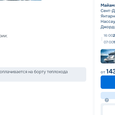
+
38
фотографий
Майам
Сент-
Янтарн
Насса
Джорд
16:00
2
рии;
07:00
14
оплачивается на борту теплохода
от