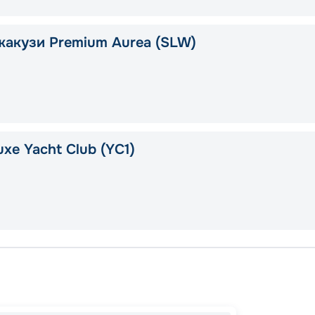
жакузи Premium Aurea (SLW)
xe Yacht Club (YC1)
Майам
Сент-