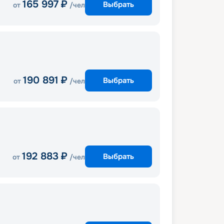
165 997
₽
Выбрать
от
/чел
190 891
₽
Выбрать
от
/чел
192 883
₽
Выбрать
от
/чел