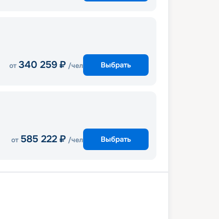
340 259
₽
Выбрать
от
/чел
585 222
₽
Выбрать
от
/чел
и
В море
Филипсбург
Джонс
Шарлотта-Амалия