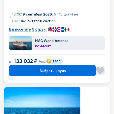
18:00
19 сентября 2026
сб
15
дн
/
14
нч
07:00
03 октября 2026
сб
Вы посетите 5 стран:
MSC World America
КОМФОРТ
133 032
₽
от
/чел
+1 000
Выбрать круиз