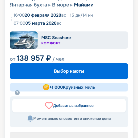
Янтарная бухта
В море
Майами
16:00
20 февраля 2028
вс
15
дн
/
14
нч
07:00
05 марта 2028
вс
MSC Seashore
КОМФОРТ
138 957
₽
от
/ чел
Выбор каюты
+
1 000
Круизных миль
Добавить в избранное
Моментально оповестим о снижении цены