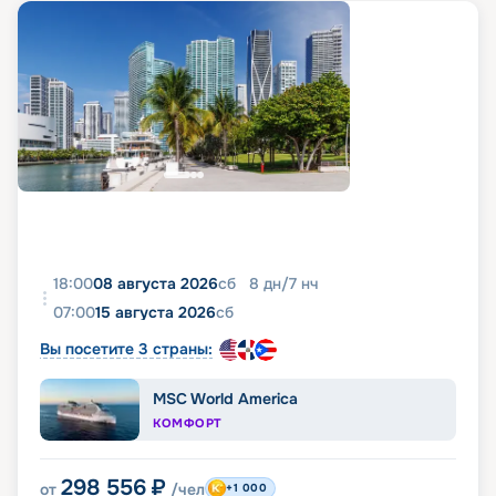
18:00
08 августа 2026
сб
8
дн
/
7
нч
07:00
15 августа 2026
сб
Вы посетите 3 страны:
MSC World America
КОМФОРТ
298 556
₽
от
/чел
+1 000