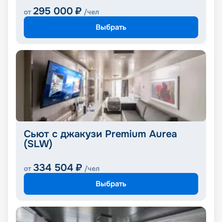
295 000
₽
от
/чел
Выбрать
Сьют с джакузи Premium Aurea
(SLW)
334 504
₽
от
/чел
Выбрать