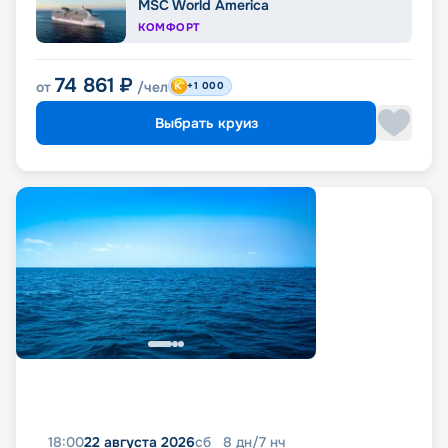
MSC World America
КОМФОРТ
74 861
₽
от
/чел
+1 000
Выбрать круиз
18:00
22 августа 2026
сб
8
дн
/
7
нч