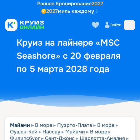
Раннее бронирование
2027
2027
миль каждому
Описание
Выбор кают
Маршрут и экск
Войти
Круиз на лайнере «MSC
Seashore» с 20 февраля
по 5 марта 2028 года
Майами
В море
Пуэрто-Плата
В море
Оушен-Кей
Нассау
Майами
В море
Филипсбург
Сент-Джонс
Шарлотта-Амалия