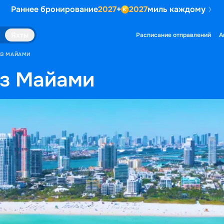
Раннее бронирование
2027
+
2027
миль каждому
Яхты
Расписание отправлений
А
ИЗ МАЙАМИ
из Майами