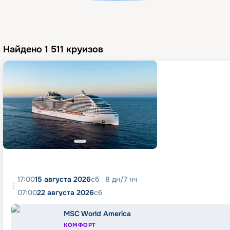
Найдено
1 511
круизов
17:00
15 августа 2026
сб
8
дн
/
7
нч
07:00
22 августа 2026
сб
MSC World America
КОМФОРТ