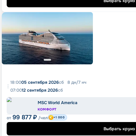
Выбрать круиз
18:00
05 сентября 2026
сб
8
дн
/
7
нч
07:00
12 сентября 2026
сб
MSC World America
КОМФОРТ
99 877
₽
от
/чел
+1 000
Выбрать круиз