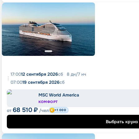
17:00
12 сентября 2026
сб
8
дн
/
7
нч
07:00
19 сентября 2026
сб
MSC World America
КОМФОРТ
68 510
₽
от
/чел
+1 000
Выбрать круиз