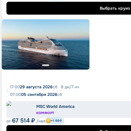
Выбрать круиз
17:00
29 августа 2026
сб
8
дн
/
7
нч
07:00
05 сентября 2026
сб
MSC World America
КОМФОРТ
67 514
₽
от
/чел
+1 000