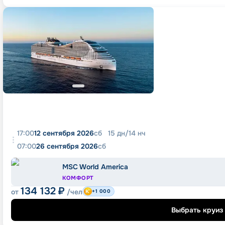
17:00
12 сентября 2026
сб
15
дн
/
14
нч
07:00
26 сентября 2026
сб
MSC World America
КОМФОРТ
134 132
₽
от
/чел
+1 000
Выбрать круиз