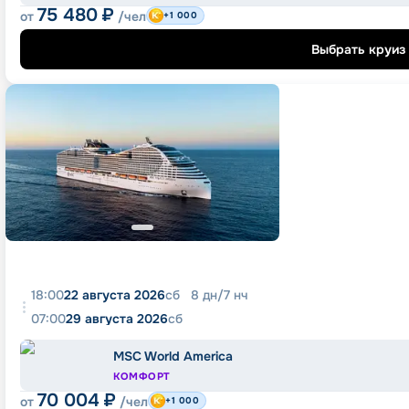
75 480
₽
от
/чел
+1 000
Выбрать круиз
18:00
22 августа 2026
сб
8
дн
/
7
нч
07:00
29 августа 2026
сб
MSC World America
КОМФОРТ
70 004
₽
от
/чел
+1 000