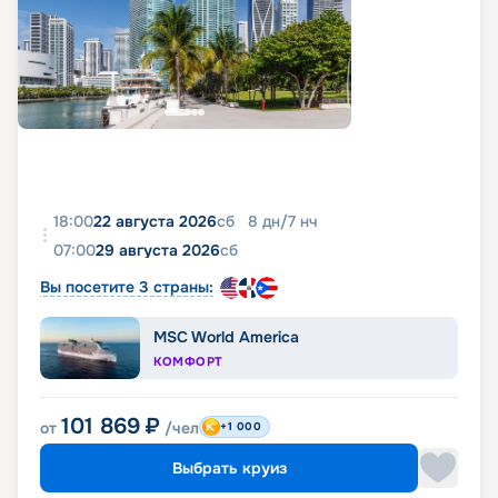
18:00
22 августа 2026
сб
8
дн
/
7
нч
07:00
29 августа 2026
сб
Вы посетите 3 страны:
MSC World America
КОМФОРТ
101 869
₽
от
/чел
+1 000
Выбрать круиз