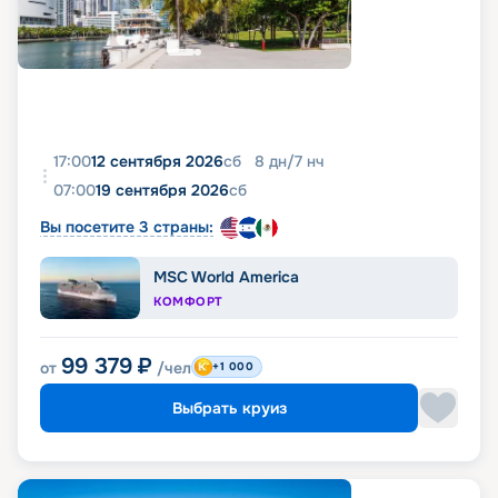
17:00
12 сентября 2026
сб
8
дн
/
7
нч
07:00
19 сентября 2026
сб
Вы посетите 3 страны:
MSC World America
КОМФОРТ
99 379
₽
от
/чел
+1 000
Выбрать круиз