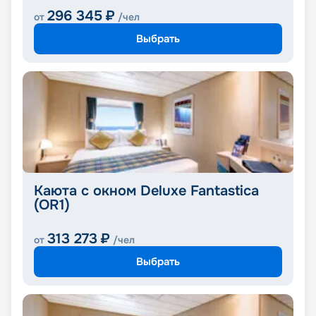
296 345
₽
от
/чел
Выбрать
Каюта с окном Deluxe Fantastica
(OR1)
313 273
₽
от
/чел
Выбрать