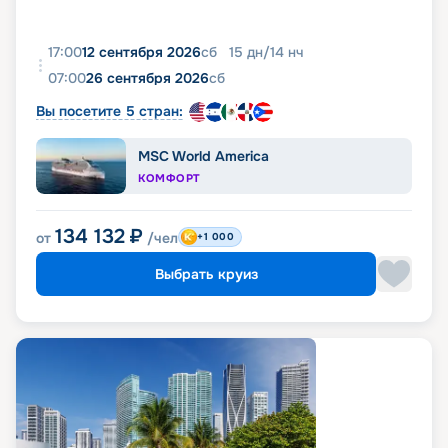
17:00
12 сентября 2026
сб
15
дн
/
14
нч
07:00
26 сентября 2026
сб
Вы посетите 5 стран:
MSC World America
КОМФОРТ
134 132
₽
от
/чел
+1 000
Выбрать круиз