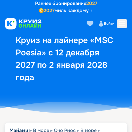
Раннее бронирование
2027
2027
миль каждому
Описание
Выбор кают
Маршрут и экск
Войти
Круиз на лайнере «MSC
Poesia» с 12 декабря
2027 по 2 января 2028
года
Майами
В море
Очо Риос
В море