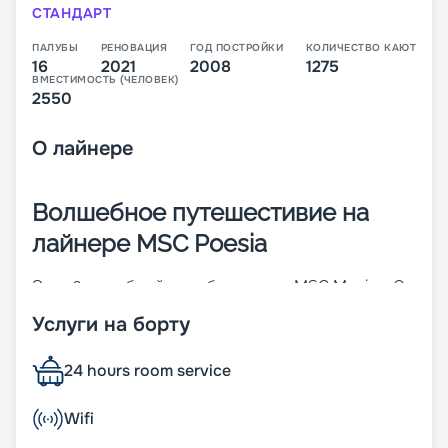
СТАНДАРТ
ПАЛУБЫ
РЕНОВАЦИЯ
ГОД ПОСТРОЙКИ
КОЛИЧЕСТВО КАЮТ
16
2021
2008
1275
ВМЕСТИМОСТЬ (ЧЕЛОВЕК)
2550
О
лайнере
Волшебное путешестивие на
лайнере MSC Poesia
Это 16-палубный корабль класса MSC Musica. Он
построен в 2008 году, а в 2021-м прошел
Услуги на борту
реновацию. На борту пассажиров ожидает мир
роскоши и уюта, отличный продуманный сервис.
Расселение осуществляется в 1 275 кают разных
24 hours room service
классов. При этом стоит отметить, что около 80
% из них внешние и многие оснащены
Wifi
собственным балконом. В каждой каюте
предусмотрен собственный санузел и