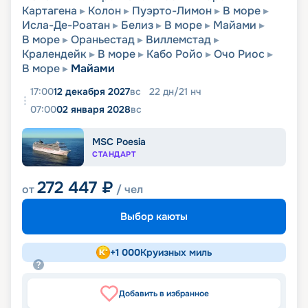
Картагена
Колон
Пуэрто-Лимон
В море
Исла-Де-Роатан
Белиз
В море
Майами
В море
Ораньестад
Виллемстад
Кралендейк
В море
Кабо Ройо
Очо Риос
В море
Майами
17:00
12 декабря 2027
вс
22
дн
/
21
нч
07:00
02 января 2028
вс
MSC Poesia
СТАНДАРТ
272 447
₽
от
/ чел
Выбор каюты
+
1 000
Круизных миль
Добавить в избранное