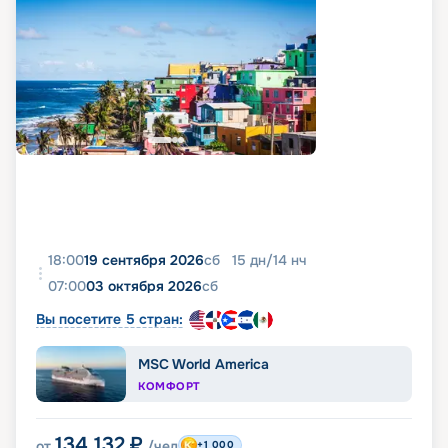
18:00
19 сентября 2026
сб
15
дн
/
14
нч
07:00
03 октября 2026
сб
Вы посетите 5 стран:
MSC World America
КОМФОРТ
134 132
₽
от
/чел
+1 000