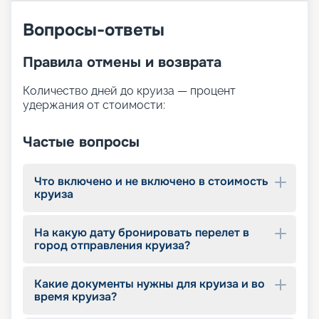
лайнере Celebrity Beyond и насладиться
удовольствием как от выгодной цены, так и от
Вопросы-ответы
возможности приобщиться к сервису мирового
класса. На этой странице представлена вся
Правила отмены и возврата
информация по характеристикам судна с
подробными фото, схемой расположения кают,
Количество дней до круиза — процент
планом палуб. Изучайте всю интересующую вас
удержания от стоимости:
информацию, а при необходимости
обращайтесь за консультацией к нашим
менеджерам. Они поделятся с вами
Частые вопросы
информацией относительно стоимости,
длительности и содержания маршрутов,
сориентируют в расписании туров на 2026 -
Что включено и не включено в стоимость
2027 годы и даже помогут подобрать каюту.
круиза
На какую дату бронировать перелет в
город отправления круиза?
Какие документы нужны для круиза и во
время круиза?