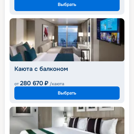
Выбрать
Каюта с балконом
280 670
₽
от
/каюта
Выбрать