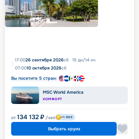
17:00
26 сентября 2026
сб
15
дн
/
14
нч
07:00
10 октября 2026
сб
Вы посетите 5 стран:
MSC World America
КОМФОРТ
134 132
₽
от
/чел
+1 000
Выбрать круиз