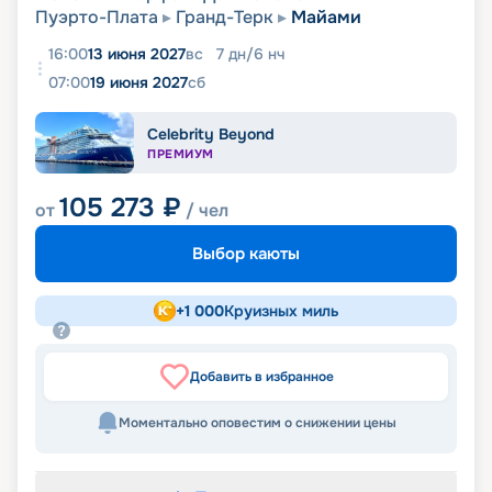
Пуэрто-Плата
Гранд-Терк
Майами
16:00
13 июня 2027
вс
7
дн
/
6
нч
07:00
19 июня 2027
сб
Celebrity Beyond
ПРЕМИУМ
105 273
₽
от
/ чел
Выбор каюты
+
1 000
Круизных миль
Добавить в избранное
Моментально оповестим о снижении цены