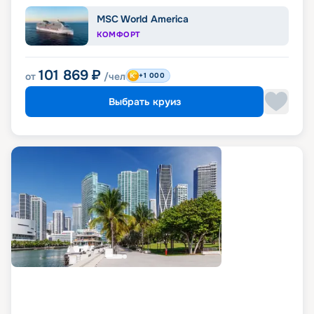
MSC World America
КОМФОРТ
101 869
₽
от
/чел
+1 000
Выбрать круиз