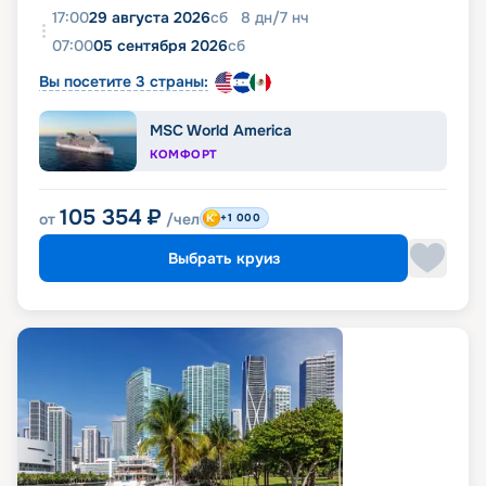
17:00
29 августа 2026
сб
8
дн
/
7
нч
07:00
05 сентября 2026
сб
Вы посетите 3 страны:
MSC World America
КОМФОРТ
105 354
₽
от
/чел
+1 000
Выбрать круиз