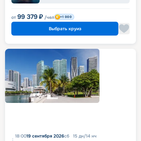
99 379
₽
от
/чел
+1 000
Выбрать круиз
18:00
19 сентября 2026
сб
15
дн
/
14
нч