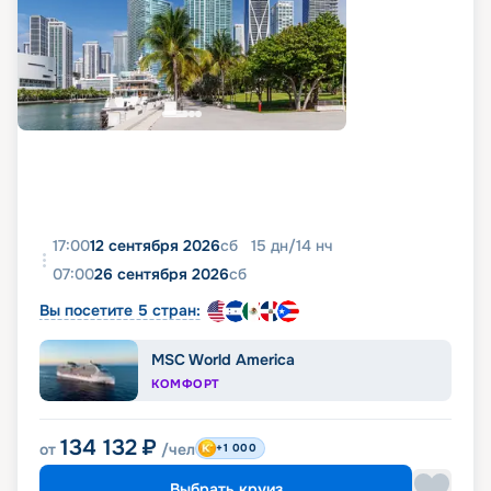
17:00
12 сентября 2026
сб
15
дн
/
14
нч
07:00
26 сентября 2026
сб
Вы посетите 5 стран:
MSC World America
КОМФОРТ
134 132
₽
от
/чел
+1 000
Выбрать круиз