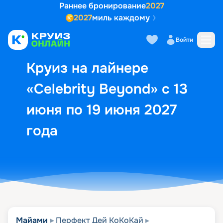
Раннее бронирование
2027
2027
миль каждому
Описание
Выбор кают
Маршрут и экск
Войти
Круиз на лайнере
«Celebrity Beyond» с 13
июня по 19 июня 2027
года
Майами
Перфект Дей КоКоКай