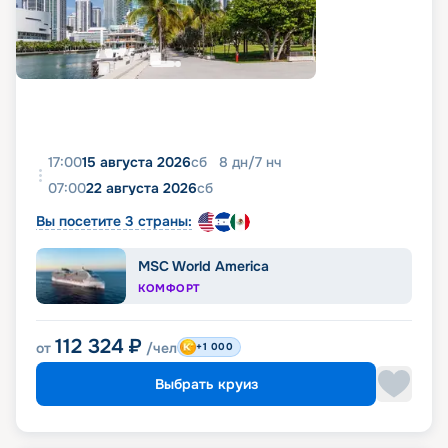
17:00
15 августа 2026
сб
8
дн
/
7
нч
07:00
22 августа 2026
сб
Вы посетите 3 страны:
MSC World America
КОМФОРТ
112 324
₽
от
/чел
+1 000
Выбрать круиз