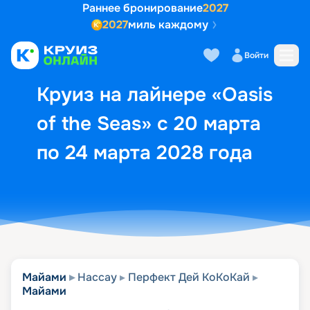
Раннее бронирование
2027
2027
миль каждому
Описание
Выбор кают
Маршрут и экск
Войти
Круиз на лайнере «Oasis
of the Seas» с 20 марта
по 24 марта 2028 года
Майами
Нассау
Перфект Дей КоКоКай
Майами