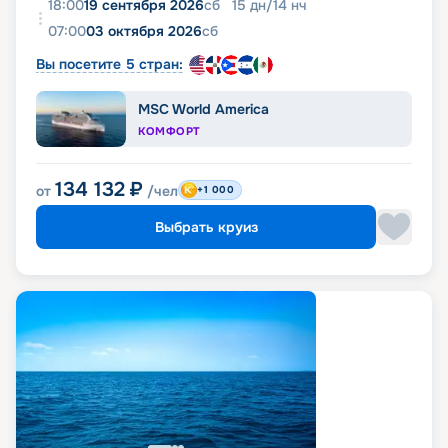
18:00
19 сентября 2026
сб
15
дн
/
14
нч
07:00
03 октября 2026
сб
Вы посетите 5 стран:
MSC World America
КОМФОРТ
134 132
₽
от
/чел
+1 000
Выбрать круиз