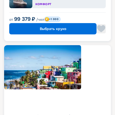
КОМФОРТ
99 379
₽
от
/чел
+1 000
Выбрать круиз