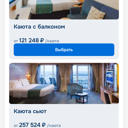
Каюта с балконом
121 248
₽
от
/каюта
Выбрать
Каюта сьют
257 524
₽
от
/каюта