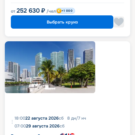
252 630
₽
от
/чел
+1 000
Выбрать круиз
18:00
22 августа 2026
сб
8
дн
/
7
нч
07:00
29 августа 2026
сб