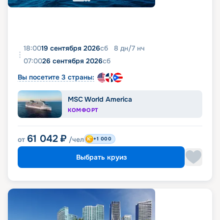
18:00
19 сентября 2026
сб
8
дн
/
7
нч
07:00
26 сентября 2026
сб
Вы посетите 3 страны:
MSC World America
КОМФОРТ
61 042
₽
от
/чел
+1 000
Выбрать круиз