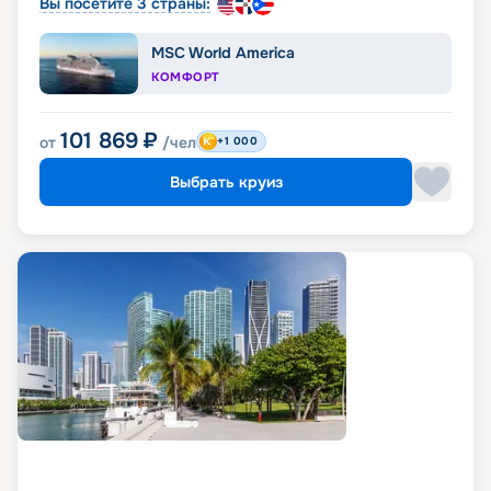
Вы посетите 3 страны:
MSC World America
КОМФОРТ
101 869
₽
от
/чел
+1 000
Выбрать круиз