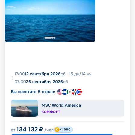
17:00
12 сентября 2026
сб
15
дн
/
14
нч
07:00
26 сентября 2026
сб
Вы посетите 5 стран:
MSC World America
КОМФОРТ
134 132
₽
от
/чел
+1 000