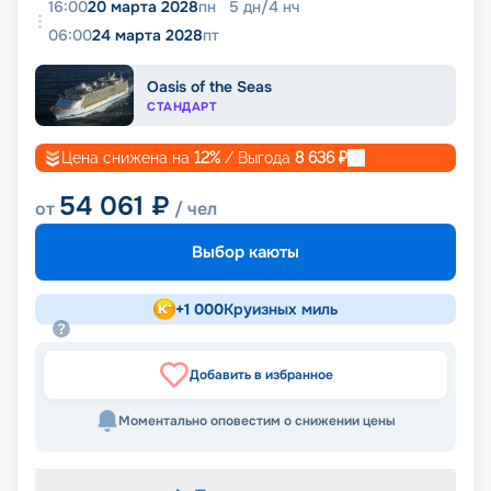
16:00
20 марта 2028
пн
5
дн
/
4
нч
06:00
24 марта 2028
пт
Oasis of the Seas
СТАНДАРТ
Цена снижена на
12
%
/ Выгода
8 636
₽
54 061
₽
от
/ чел
Выбор каюты
+
1 000
Круизных миль
Добавить в избранное
Моментально оповестим о снижении цены