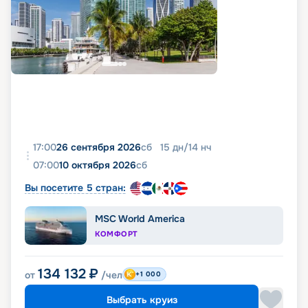
17:00
26 сентября 2026
сб
15
дн
/
14
нч
07:00
10 октября 2026
сб
Вы посетите 5 стран:
MSC World America
КОМФОРТ
134 132
₽
от
/чел
+1 000
Выбрать круиз