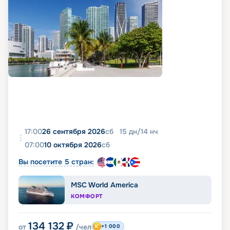
17:00
26 сентября 2026
сб
15
дн
/
14
нч
07:00
10 октября 2026
сб
Вы посетите 5 стран:
MSC World America
КОМФОРТ
134 132
₽
от
/чел
+1 000