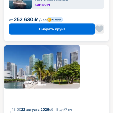
КОМФОРТ
252 630
₽
от
/чел
+1 000
Выбрать круиз
18:00
22 августа 2026
сб
8
дн
/
7
нч