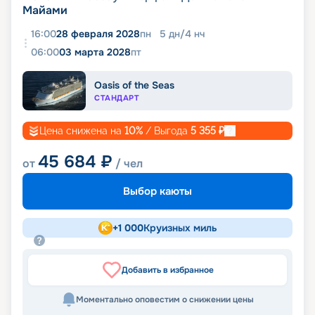
Майами
16:00
28 февраля 2028
пн
5
дн
/
4
нч
06:00
03 марта 2028
пт
Oasis of the Seas
СТАНДАРТ
Цена снижена на
10
%
/ Выгода
5 355
₽
45 684
₽
от
/ чел
Выбор каюты
+
1 000
Круизных миль
Добавить в избранное
Моментально оповестим о снижении цены