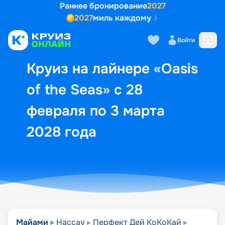
Раннее бронирование
2027
2027
миль каждому
Описание
Выбор кают
Маршрут и экск
Войти
Круиз на лайнере «Oasis
of the Seas» с 28
февраля по 3 марта
2028 года
Майами
Нассау
Перфект Дей КоКоКай