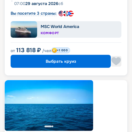
07:00
29 августа 2026
сб
Вы посетите 3 страны:
MSC World America
КОМФОРТ
113 818
₽
от
/чел
+1 000
Выбрать круиз