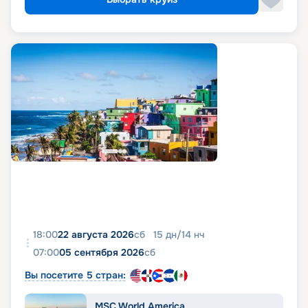
18:00
22 августа 2026
сб
15
дн
/
14
нч
07:00
05 сентября 2026
сб
Вы посетите 5 стран:
MSC World America