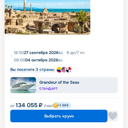
18:00
27 сентября 2026
вс
8
дн
/
7
нч
09:00
04 октября 2026
вс
Вы посетите 3 страны:
Grandeur of the Seas
СТАНДАРТ
134 055
₽
от
/чел
+1 000
Выбрать круиз