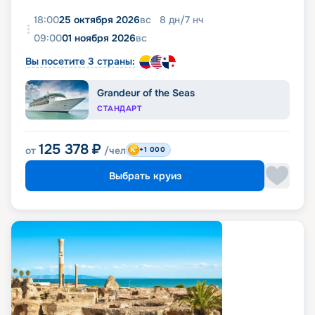
18:00
25 октября 2026
вс
8
дн
/
7
нч
09:00
01 ноября 2026
вс
Вы посетите 3 страны:
Grandeur of the Seas
СТАНДАРТ
125 378
₽
от
/чел
+1 000
Выбрать круиз