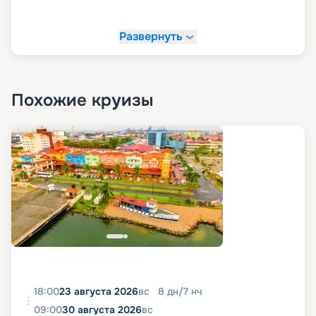
бронирования, которые помогут вам сэкономить
значительные суммы. Воспользуйтесь этой
возможностью для создания незабываемого
Развернуть
путешествия.
Похожие круизы
18:00
23 августа 2026
вс
8
дн
/
7
нч
09:00
30 августа 2026
вс