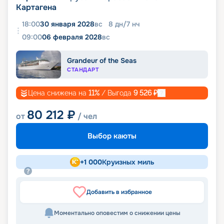
Картагена
18:00
30 января 2028
вс
8
дн
/
7
нч
09:00
06 февраля 2028
вс
Grandeur of the Seas
СТАНДАРТ
Цена снижена на
11
%
/ Выгода
9 526
₽
80 212
₽
от
/ чел
Выбор каюты
+
1 000
Круизных миль
Добавить в избранное
Моментально оповестим о снижении цены