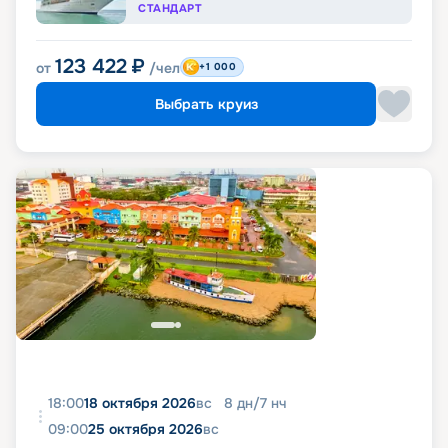
СТАНДАРТ
123 422
₽
от
/чел
+1 000
Выбрать круиз
18:00
18 октября 2026
вс
8
дн
/
7
нч
09:00
25 октября 2026
вс