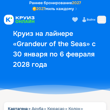
Раннее бронирование
2027
2027
миль каждому
Описание
Выбор кают
Маршрут и экск
Войти
Круиз на лайнере
«Grandeur of the Seas» с
30 января по 6 февраля
2028 года
Картагена
Аруба
Кюрасао
Колон