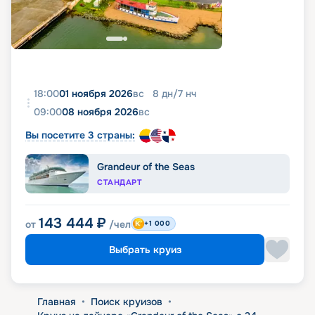
18:00
01 ноября 2026
вс
8
дн
/
7
нч
09:00
08 ноября 2026
вс
Вы посетите 3 страны:
Grandeur of the Seas
СТАНДАРТ
143 444
₽
от
/чел
+1 000
Выбрать круиз
Главная
•
Поиск круизов
•