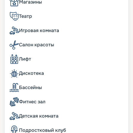
удобство в 975 кают, предназначенных для двух
Магазины
человек. Большинство кают на корабле имеют
великолепный вид на окружающий мир, а
Театр
несколько из них обладают уютными балконами.
Каюты с балконами разбросаны по различным
Игровая комната
палубам и радуют своими просторными
интерьерами. Но также на борту можно найти
небольшие внутренние каюты, начиная с 12
Салон красоты
квадратных метров. Стандартные каюты с окном
не уступают им по площади, начиная с 14
Лифт
квадратных метров.
Интерьер.
Не менее важно отметить, что из
практически каждого общественного помещения
Дискотека
на корабле открываются захватывающие
обзоры. А семиэтажный атриум наполнен ярким
Бассейны
солнечным светом, который прекрасно
проникает сквозь стеклянный купол. Этот свет
Фитнес зал
играет на блестящих мраморных полах,
освещает прозрачные лестницы и балюстрады
балконов, создавая атмосферу роскоши и
Детская комната
изыска, присущую судам премиум-класса.
Досуг.
После обновления, проведенного в 2012
Подростковый клуб
году, лайнер обзавелся огромным кинопланом