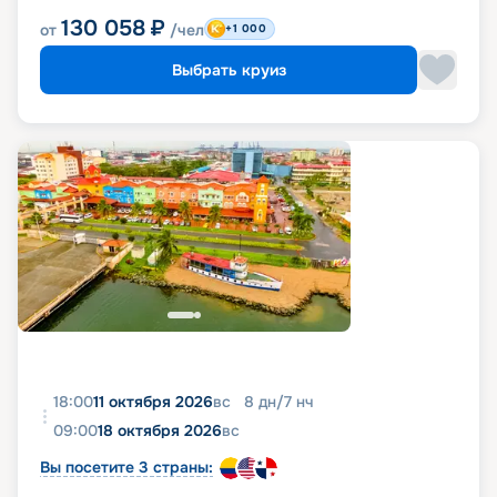
130 058
₽
от
/чел
+1 000
Выбрать круиз
18:00
11 октября 2026
вс
8
дн
/
7
нч
09:00
18 октября 2026
вс
Вы посетите 3 страны: