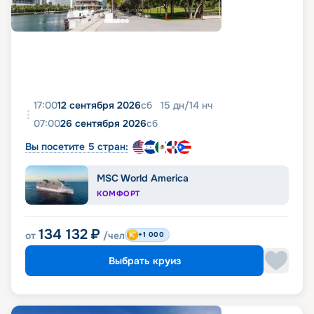
17:00
12 сентября 2026
сб
15
дн
/
14
нч
07:00
26 сентября 2026
сб
Вы посетите 5 стран:
MSC World America
КОМФОРТ
134 132
₽
от
/чел
+1 000
Выбрать круиз