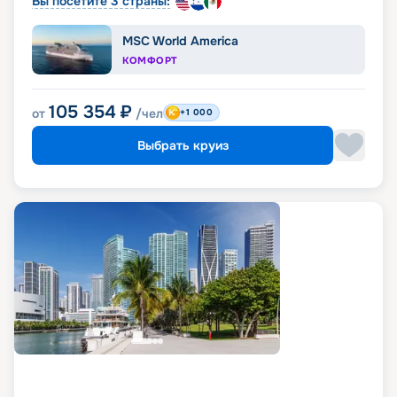
Вы посетите 3 страны:
MSC World America
КОМФОРТ
105 354
₽
от
/чел
+1 000
Выбрать круиз