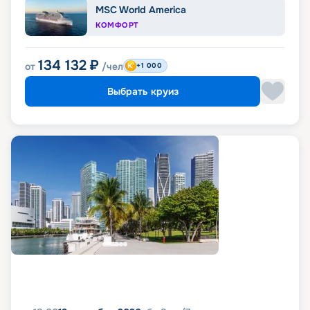
MSC World America
КОМФОРТ
134 132
₽
от
/чел
+1 000
Выбрать круиз