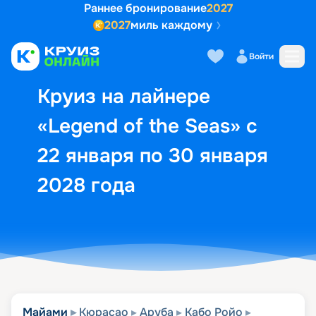
Раннее бронирование
2027
2027
миль каждому
Описание
Выбор кают
Маршрут и экск
Войти
Круиз на лайнере
«Legend of the Seas» с
22 января по 30 января
2028 года
Майами
Кюрасао
Аруба
Кабо Ройо