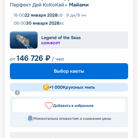
Перфект Дей КоКоКай
Майами
16:00
22 января 2028
сб
9
дн
/
8
нч
06:00
30 января 2028
вс
Legend of the Seas
КОМФОРТ
146 726
₽
от
/ чел
Выбор каюты
+
1 000
Круизных миль
Добавить в избранное
Моментально оповестим о снижении цены