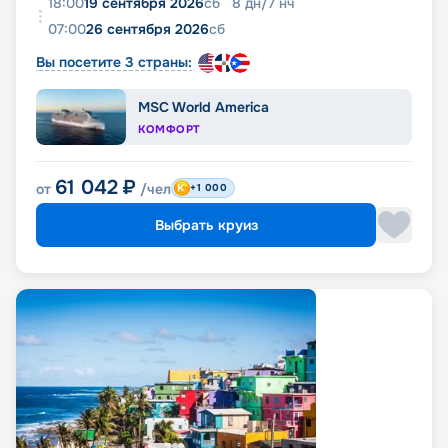
18:00
19 сентября 2026
сб
8
дн
/
7
нч
07:00
26 сентября 2026
сб
Вы посетите 3 страны:
MSC World America
КОМФОРТ
61 042
₽
от
/чел
+1 000
Выбрать круиз