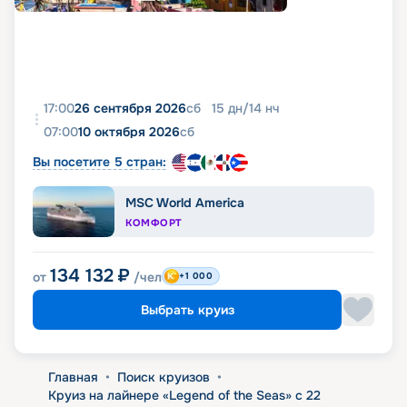
17:00
26 сентября 2026
сб
15
дн
/
14
нч
07:00
10 октября 2026
сб
Вы посетите 5 стран:
MSC World America
КОМФОРТ
134 132
₽
от
/чел
+1 000
Выбрать круиз
Главная
•
Поиск круизов
•
Круиз на лайнере «Legend of the Seas» с 22