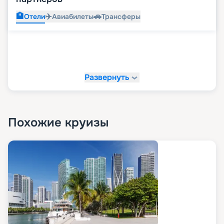
🏨
✈️
🚗
Отели
Авиабилеты
Трансферы
Развернуть
Похожие круизы