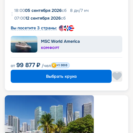
18:00
05 сентября 2026
сб
8
дн
/
7
нч
07:00
12 сентября 2026
сб
Вы посетите 3 страны:
MSC World America
КОМФОРТ
99 877
₽
от
/чел
+1 000
Выбрать круиз