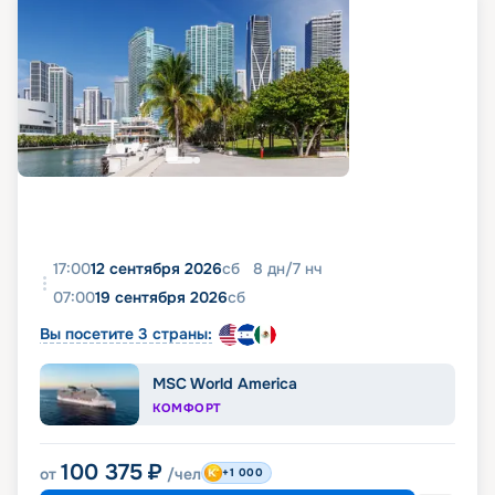
17:00
12 сентября 2026
сб
8
дн
/
7
нч
07:00
19 сентября 2026
сб
Вы посетите 3 страны:
MSC World America
КОМФОРТ
100 375
₽
от
/чел
+1 000