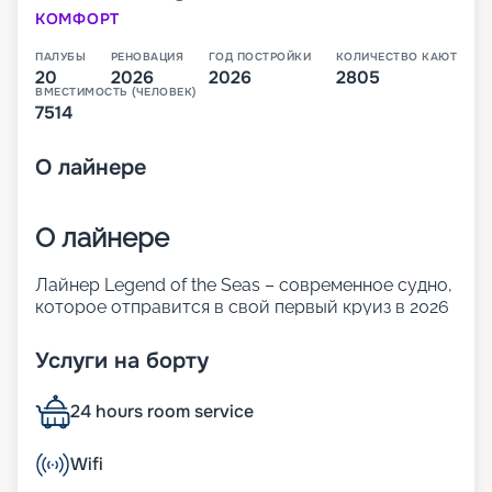
КОМФОРТ
ПАЛУБЫ
РЕНОВАЦИЯ
ГОД ПОСТРОЙКИ
КОЛИЧЕСТВО КАЮТ
20
2026
2026
2805
ВМЕСТИМОСТЬ (ЧЕЛОВЕК)
7514
О
лайнере
О лайнере
Лайнер Legend of the Seas – современное судно,
которое отправится в свой первый круиз в 2026
году. Оно относится к новому классу. Icon
превышает по размерам и показателям
Услуги на борту
комфорта корабли Oasis. 20 палуб лайнера
готовы предложить огромное количество
24 hours room service
ресторанов и баров, развлечений для взрослых
и детей, а также комфортабельные каюты разных
классов.
Wifi
В 2026 году лайнер отправится в свои первые