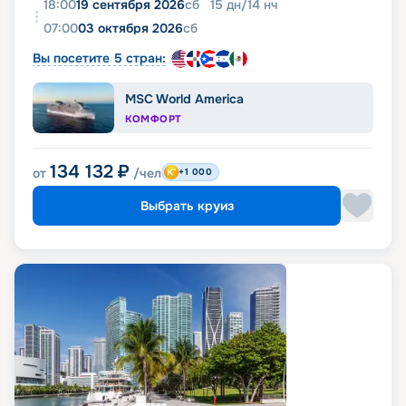
18:00
19 сентября 2026
сб
15
дн
/
14
нч
07:00
03 октября 2026
сб
Вы посетите 5 стран:
MSC World America
КОМФОРТ
134 132
₽
от
/чел
+1 000
Выбрать круиз