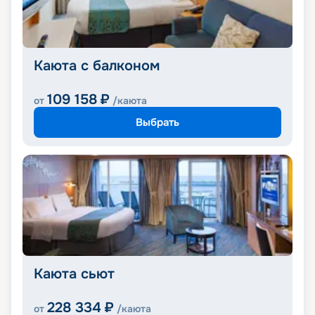
Каюта с балконом
109 158
₽
от
/каюта
Выбрать
Каюта сьют
228 334
₽
от
/каюта