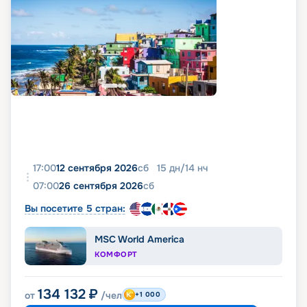
17:00
12 сентября 2026
сб
15
дн
/
14
нч
07:00
26 сентября 2026
сб
Вы посетите 5 стран:
MSC World America
КОМФОРТ
134 132
₽
от
/чел
+1 000