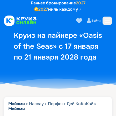
Раннее бронирование
2027
2027
миль каждому
Описание
Выбор кают
Маршрут и экск
Войти
Круиз на лайнере «Oasis
of the Seas» с 17 января
по 21 января 2028 года
Майами
Нассау
Перфект Дей КоКоКай
Майами