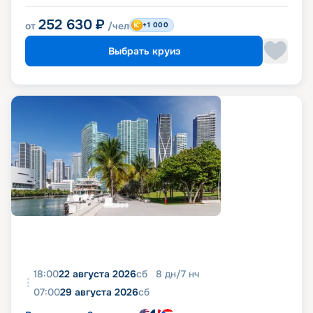
252 630
₽
от
/чел
+1 000
Выбрать круиз
18:00
22 августа 2026
сб
8
дн
/
7
нч
07:00
29 августа 2026
сб