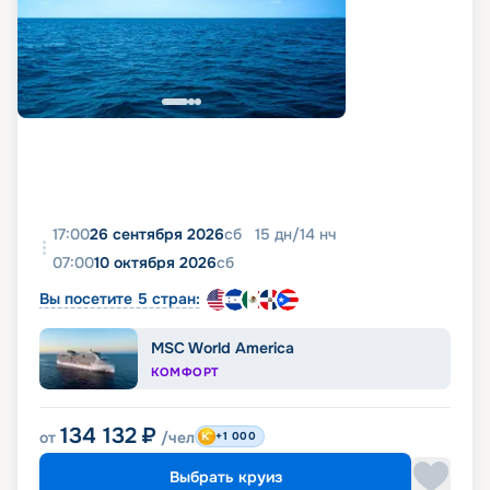
17:00
26 сентября 2026
сб
15
дн
/
14
нч
07:00
10 октября 2026
сб
Вы посетите 5 стран:
MSC World America
КОМФОРТ
134 132
₽
от
/чел
+1 000
Выбрать круиз