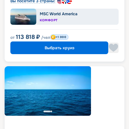
Вы посетите 3 страны:
MSC World America
КОМФОРТ
113 818
₽
от
/чел
+1 000
Выбрать круиз