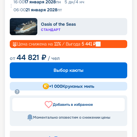
16:00
17 января 2028
пн
5
дн
/
4
нч
06:00
21 января 2028
пт
Oasis of the Seas
СТАНДАРТ
Цена снижена на
11
%
/ Выгода
5 441
₽
44 821
₽
от
/ чел
Выбор каюты
+
1 000
Круизных миль
Добавить в избранное
Моментально оповестим о снижении цены