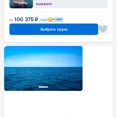
КОМФОРТ
100 375
₽
от
/чел
+1 000
Выбрать круиз