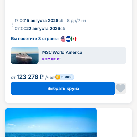
17:00
15 августа 2026
сб
8
дн
/
7
нч
07:00
22 августа 2026
сб
Вы посетите 3 страны:
MSC World America
КОМФОРТ
123 278
₽
от
/чел
+1 000
Выбрать круиз