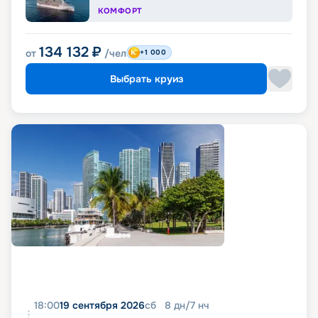
КОМФОРТ
134 132
₽
от
/чел
+1 000
Выбрать круиз
18:00
19 сентября 2026
сб
8
дн
/
7
нч