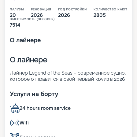
ПАЛУБЫ
РЕНОВАЦИЯ
ГОД ПОСТРОЙКИ
КОЛИЧЕСТВО КАЮТ
20
2026
2026
2805
ВМЕСТИМОСТЬ (ЧЕЛОВЕК)
7514
О
лайнере
О лайнере
Лайнер Legend of the Seas – современное судно,
которое отправится в свой первый круиз в 2026
году. Оно относится к новому классу. Icon
превышает по размерам и показателям
Услуги на борту
комфорта корабли Oasis. 20 палуб лайнера
готовы предложить огромное количество
24 hours room service
ресторанов и баров, развлечений для взрослых
и детей, а также комфортабельные каюты разных
классов.
Wifi
В 2026 году лайнер отправится в свои первые
круизы по одному из самых популярных