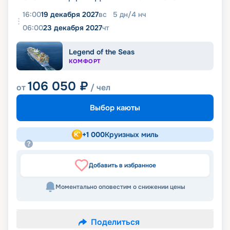
16:00
19 декабря 2027
вс
5
дн
/
4
нч
06:00
23 декабря 2027
чт
Legend of the Seas
КОМФОРТ
106 050
₽
от
/ чел
Выбор каюты
+
1 000
Круизных миль
Добавить в избранное
Моментально оповестим о снижении цены
Поделиться