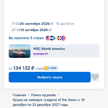
17:00
26 сентября 2026
сб
15
дн
/
14
нч
07:00
10 октября 2026
сб
Вы посетите 5 стран:
MSC World America
КОМФОРТ
134 132
₽
от
/чел
+1 000
Выбрать круиз
Главная
•
Поиск круизов
•
Круиз на лайнере «Legend of the Seas» с 19
декабря по 23 декабря 2027 года