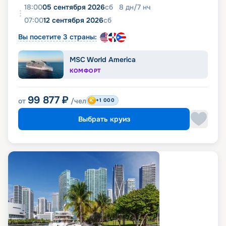
18:00
05 сентября 2026
сб
8
дн
/
7
нч
07:00
12 сентября 2026
сб
Вы посетите 3 страны:
MSC World America
КОМФОРТ
99 877
₽
от
/чел
+1 000
Выбрать круиз