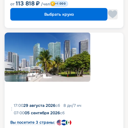
113 818
₽
от
/чел
+1 000
Выбрать круиз
17:00
29 августа 2026
сб
8
дн
/
7
нч
07:00
05 сентября 2026
сб
Вы посетите 3 страны: