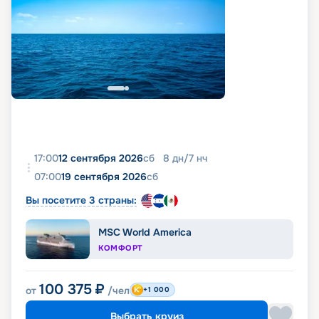
17:00
12 сентября 2026
сб
8
дн
/
7
нч
07:00
19 сентября 2026
сб
Вы посетите 3 страны:
MSC World America
КОМФОРТ
100 375
₽
от
/чел
+1 000
Выбрать круиз