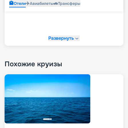
🏨
✈️
🚗
Отели
Авиабилеты
Трансферы
Развернуть
Похожие круизы