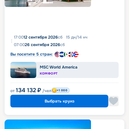
17:00
12 сентября 2026
сб
15
дн
/
14
нч
07:00
26 сентября 2026
сб
Вы посетите 5 стран:
MSC World America
КОМФОРТ
134 132
₽
от
/чел
+1 000
Выбрать круиз