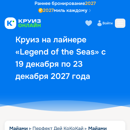
Раннее бронирование
2027
2027
миль каждому
Описание
Выбор кают
Маршрут и экск
Войти
Круиз на лайнере
«Legend of the Seas» с
19 декабря по 23
декабря 2027 года
Майами
Перфект Дей КоКоКай
Майами