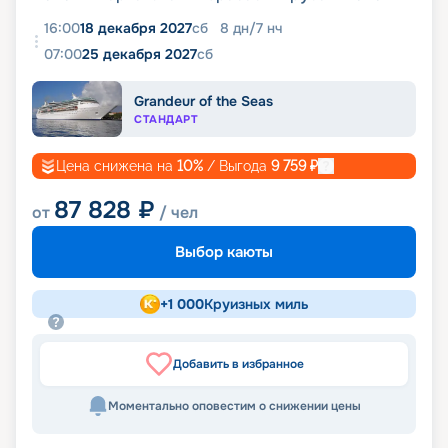
16:00
18 декабря 2027
сб
8
дн
/
7
нч
07:00
25 декабря 2027
сб
Grandeur of the Seas
СТАНДАРТ
Цена снижена на
10
%
/ Выгода
9 759
₽
87 828
₽
от
/ чел
Выбор каюты
+
1 000
Круизных миль
Добавить в избранное
Моментально оповестим о снижении цены