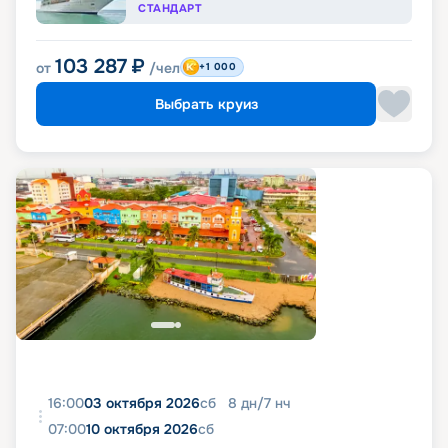
СТАНДАРТ
103 287
₽
от
/чел
+1 000
Выбрать круиз
16:00
03 октября 2026
сб
8
дн
/
7
нч
07:00
10 октября 2026
сб