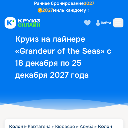
Раннее бронирование
2027
2027
миль каждому
Описание
Выбор кают
Маршрут и экск
Войти
Круиз на лайнере
«Grandeur of the Seas» с
18 декабря по 25
декабря 2027 года
Колон
Картагена
Кюрасао
Аруба
Колон