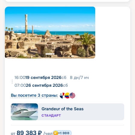
16:00
19 сентября 2026
сб
8
дн
/
7
нч
07:00
26 сентября 2026
сб
Вы посетите 3 страны:
Grandeur of the Seas
СТАНДАРТ
89 383
₽
от
/чел
+1 000