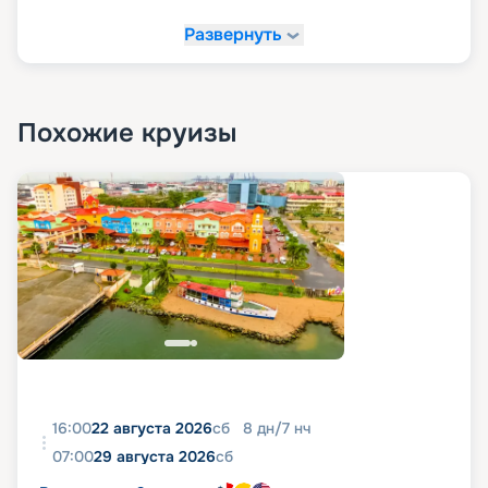
значительные суммы. Воспользуйтесь этой
возможностью для создания незабываемого
Развернуть
путешествия.
Похожие круизы
16:00
22 августа 2026
сб
8
дн
/
7
нч
07:00
29 августа 2026
сб