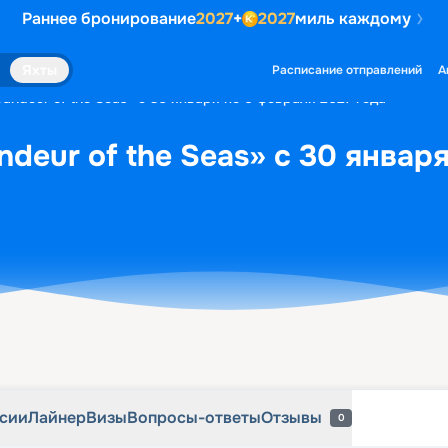
Раннее бронирование
2027
+
2027
миль каждому
рсии
Лайнер
Визы
Вопросы-ответы
Отзывы
0
Яхты
Расписание отправлений
А
andeur of the Seas» с 30 января по 6 февраля 2027 года
deur of the Seas» с 30 январ
рсии
Лайнер
Визы
Вопросы-ответы
Отзывы
0