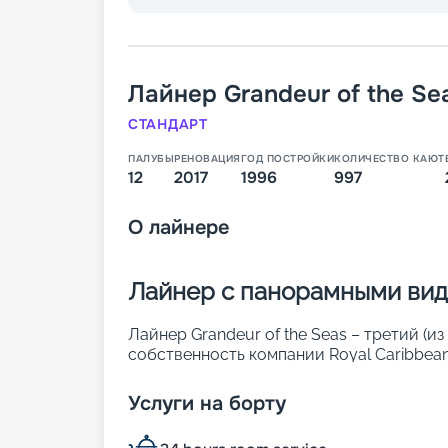
Лайнер
Grandeur of the Se
СТАНДАРТ
ПАЛУБЫ
РЕНОВАЦИЯ
ГОД ПОСТРОЙКИ
КОЛИЧЕСТВО КАЮТ
12
2017
1996
997
О
лайнере
Лайнер с панорамными вида
Лайнер Grandeur of the Seas – третий (из
собственность компании Royal Caribbean
году. В 2017 году выполнена его ренова
удобно наслаждаться окружающими вида
Услуги на борту
разнообразные развлечения. Основные х
• ширина – 32 м;