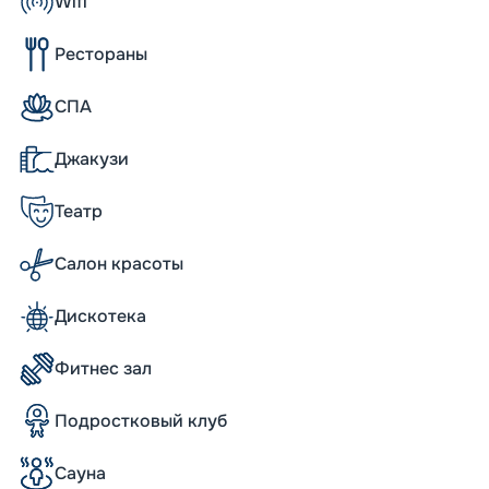
Wifi
Рестораны
 них имеют собственные балконы. На борту
СПА
к.
Джакузи
Театр
ого размера, но, несмотря на это, он
редоставляя им удобство в 975 кают,
ьшинство кают на корабле имеют
Салон красоты
а несколько из них обладают уютными
аны по различным палубам и радуют
Дискотека
акже на борту можно найти небольшие
ных метров. Стандартные каюты с окном не
вадратных метров.
Фитнес зал
о из практически каждого общественного
ватывающие обзоры. А семиэтажный
Подростковый клуб
м, который прекрасно проникает сквозь
блестящих мраморных полах, освещает
Сауна
конов, создавая атмосферу роскоши и