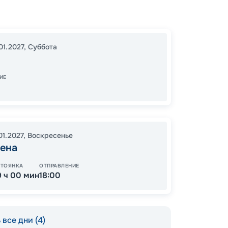
Колон
Крале
16:00
3
01.2027
,
Суббота
07:00
ИЕ
10
от
01.2027
,
Воскресенье
гена
СТОЯНКА
ОТПРАВЛЕНИЕ
9 ч 00 мин
18:00
все дни (4)