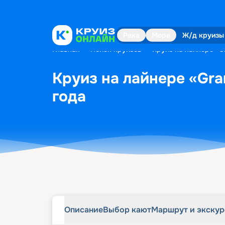
Описание
Выбор кают
Маршрут и экску
Река
Море
Ж/д круизы
Главная
•
Поиск круизов
•
Круиз на лайнере «Gr
Круиз на лайнере «Gran
года
Описание
Выбор кают
Маршрут и экску