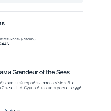
as
Пишит
ВМЕСТИМОСТЬ (ЧЕЛОВЕК)
2446
ми Grandeur of the Seas
 6) круизный корабль класса Vision. Это
 Cruises Ltd. Судно было построено в 1996
ция. Через многочисленные панорамные окна
ми. Также на борту предлагаются
арактеристики судна: