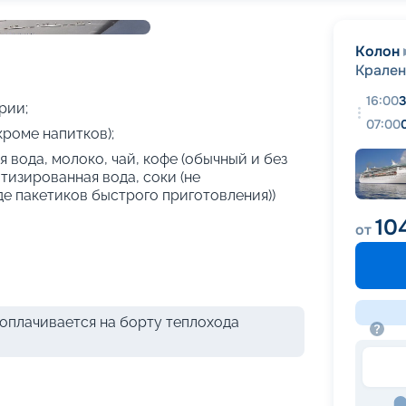
+
20
фотографий
Колон
Крале
16:00
3
рии;
07:00
кроме напитков);
 вода, молоко, чай, кофе (обычный и без
атизированная вода, соки (не
де пакетиков быстрого приготовления))
10
от
оплачивается на борту теплохода