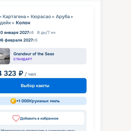
Картагена
Кюрасао
Аруба
ндейк
Колон
0 января 2027
сб
8
дн
/
7
нч
06 февраля 2027
сб
Grandeur of the Seas
СТАНДАРТ
4 323
₽
/ чел
Выбор каюты
+
1 000
Круизных миль
Добавить в избранное
Моментально оповестим о снижении цены