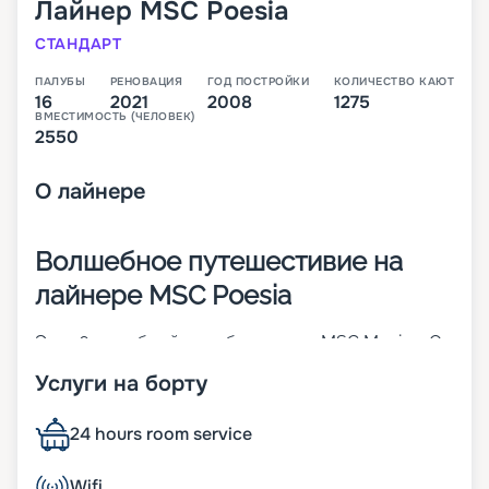
Лайнер
MSC Poesia
СТАНДАРТ
ПАЛУБЫ
РЕНОВАЦИЯ
ГОД ПОСТРОЙКИ
КОЛИЧЕСТВО КАЮТ
16
2021
2008
1275
ВМЕСТИМОСТЬ (ЧЕЛОВЕК)
2550
О
лайнере
Волшебное путешестивие на
лайнере MSC Poesia
Это 16-палубный корабль класса MSC Musica. Он
построен в 2008 году, а в 2021-м прошел
Услуги на борту
реновацию. На борту пассажиров ожидает мир
роскоши и уюта, отличный продуманный сервис.
Расселение осуществляется в 1 275 кают разных
24 hours room service
классов. При этом стоит отметить, что около 80
% из них внешние и многие оснащены
Wifi