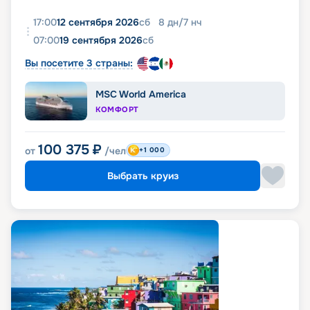
17:00
12 сентября 2026
сб
8
дн
/
7
нч
07:00
19 сентября 2026
сб
Вы посетите 3 страны:
MSC World America
КОМФОРТ
100 375
₽
от
/чел
+1 000
Выбрать круиз