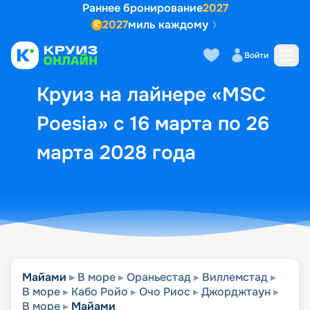
Раннее бронирование
2027
2027
миль каждому
Описание
Выбор кают
Маршрут и экск
Войти
Круиз на лайнере «MSC
Poesia» с 16 марта по 26
марта 2028 года
Майами
В море
Ораньестад
Виллемстад
В море
Кабо Ройо
Очо Риос
Джорджтаун
В море
Майами