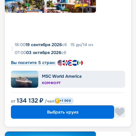
18:00
19 сентября 2026
сб
15
дн
/
14
нч
07:00
03 октября 2026
сб
Вы посетите 5 стран:
MSC World America
КОМФОРТ
134 132
₽
от
/чел
+1 000
Выбрать круиз