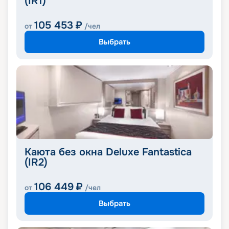
(IR1)
105 453
₽
от
/чел
Выбрать
Каюта без окна Deluxe Fantastica
(IR2)
106 449
₽
от
/чел
Выбрать