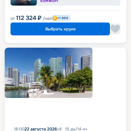
КОМФОРТ
112 324
₽
от
/чел
+1 000
Выбрать круиз
18:00
22 августа 2026
сб
15
дн
/
14
нч