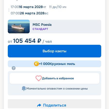
17:00
16 марта 2028
чт
11
дн
/
10
нч
07:00
26 марта 2028
вс
MSC Poesia
СТАНДАРТ
105 454
₽
от
/ чел
Выбор каюты
+
1 000
Круизных миль
Добавить в избранное
Моментально оповестим о снижении цены
Поделиться