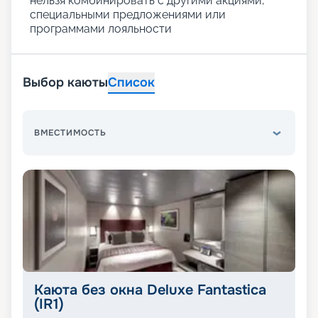
нельзя комбинировать с другими акциями,
специальными предложениями или
программами лояльности
Выбор каюты
Список
ВМЕСТИМОСТЬ
Каюта без окна Deluxe Fantastica
(IR1)