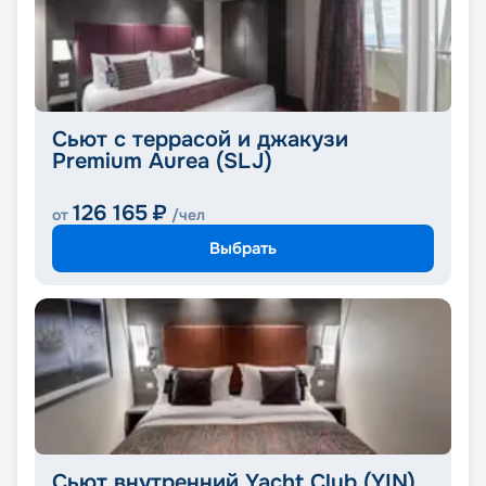
Сьют с террасой и джакузи
Premium Aurea (SLJ)
126 165
₽
от
/чел
Выбрать
Сьют внутренний Yacht Club (YIN)