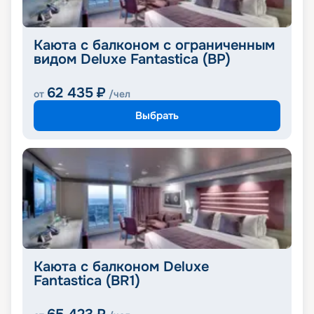
Каюта с балконом с ограниченным
видом Deluxe Fantastica (BP)
62 435
₽
от
/чел
Выбрать
Каюта с балконом Deluxe
Fantastica (BR1)