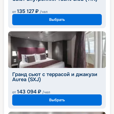
135 127
₽
от
/чел
Выбрать
Гранд сьют с террасой и джакузи
Aurea (SXJ)
143 094
₽
от
/чел
Выбрать