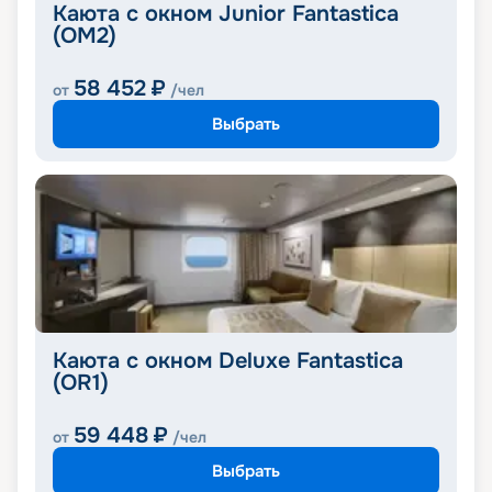
Каюта с окном Junior Fantastica
(OM2)
58 452
₽
от
/чел
Выбрать
Каюта с окном Deluxe Fantastica
(OR1)
59 448
₽
от
/чел
Выбрать