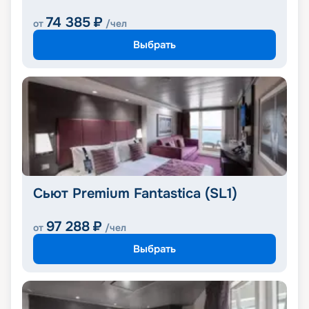
74 385
₽
от
/чел
Выбрать
Сьют Premium Fantastica (SL1)
97 288
₽
от
/чел
Выбрать