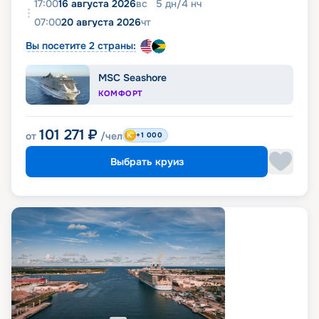
17:00
16 августа 2026
вс
5
дн
/
4
нч
07:00
20 августа 2026
чт
Вы посетите 2 страны:
MSC Seashore
КОМФОРТ
101 271
₽
от
/чел
+1 000
Выбрать круиз