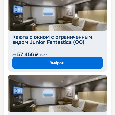
Каюта с окном с ограниченным
видом Junior Fantastica (OO)
57 456
₽
от
/чел
Выбрать