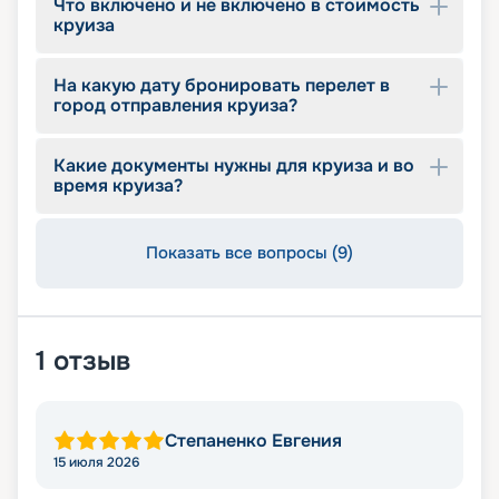
Что включено и не включено в стоимость
круиза
На какую дату бронировать перелет в
город отправления круиза?
Какие документы нужны для круиза и во
время круиза?
Показать все вопросы (9)
1
отзыв
Степаненко Евгения
15 июля 2026