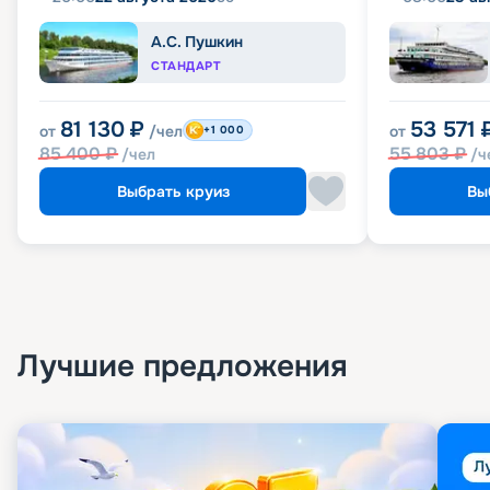
А.С. Пушкин
СТАНДАРТ
81 130
₽
53 571
от
/чел
от
+1 000
85 400
₽
55 803
₽
/чел
/ч
Выбрать круиз
Вы
Лучшие предложения