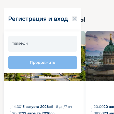
Популярные круизы
Регистрация и вход
Спецпредложение - 10%
ТЕЛЕФОН
Продолжить
14:30
15 августа 2026
сб
8
дн
/
7
нч
20:00
20 ав
20:00
22 августа 2026
сб
08:00
23 ав