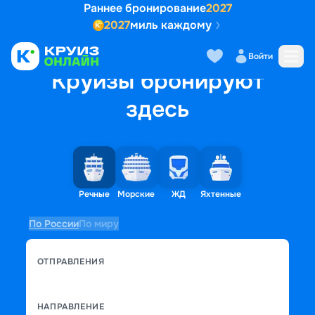
Раннее бронирование
2027
2027
миль каждому
Войти
Круизы бронируют
здесь
Речные
Морские
ЖД
Яхтенные
По России
По миру
ОТПРАВЛЕНИЯ
НАПРАВЛЕНИЕ