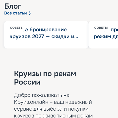
Блог
Все статьи
СОВЕТЫ
СОВЕТЫ
Раннее бронирование
Китай пр
круизов 2027 — скидки и
режим дл
розыгрыш 100 000
конца 202
Круизных миль
значит?
Круизы по рекам
России
Добро пожаловать на
Круиз.онлайн – ваш надежный
сервис для выбора и покупки
круизов по живописным рекам