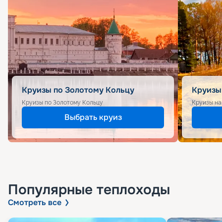
Круизы по Золотому Кольцу
Круизы
Круизы по Золотому Кольцу
Круизы на
Выбрать круиз
Популярные
теплоходы
Смотреть все