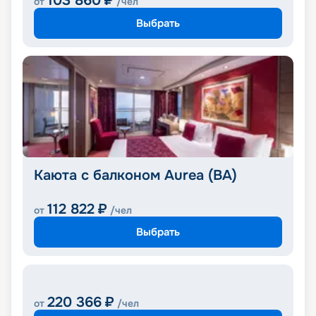
103 860
₽
от
/чел
Выбрать
Каюта с балконом Aurea (BA)
112 822
₽
от
/чел
Выбрать
220 366
₽
от
/чел