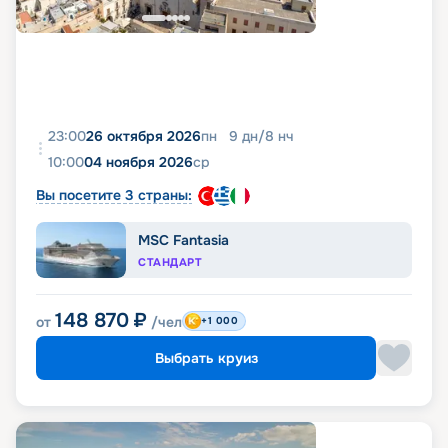
23:00
26 октября 2026
пн
9
дн
/
8
нч
10:00
04 ноября 2026
ср
Вы посетите 3 страны:
MSC Fantasia
СТАНДАРТ
148 870
₽
от
/чел
+1 000
Выбрать круиз