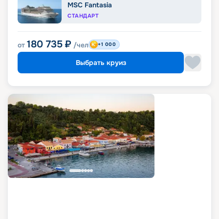
MSC Fantasia
СТАНДАРТ
180 735
₽
от
/чел
+1 000
Выбрать круиз