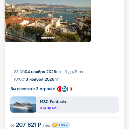
23:00
04 ноября 2026
ср
9
дн
/
8
нч
10:00
13 ноября 2026
пт
Вы посетите 3 страны:
MSC Fantasia
СТАНДАРТ
207 621
₽
от
/чел
+1 000