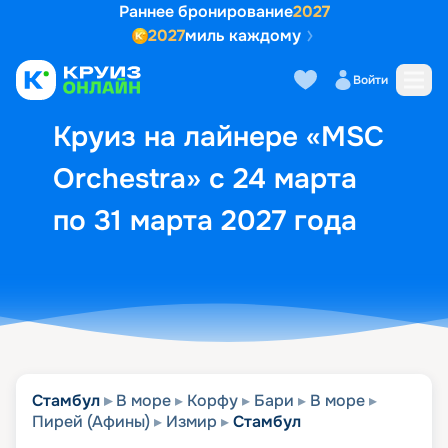
Раннее бронирование
2027
2027
миль каждому
Описание
Выбор кают
Маршрут и экск
Войти
Круиз на лайнере «MSC
Orchestra» с 24 марта
по 31 марта 2027 года
Стамбул
В море
Корфу
Бари
В море
Пирей (Афины)
Измир
Стамбул