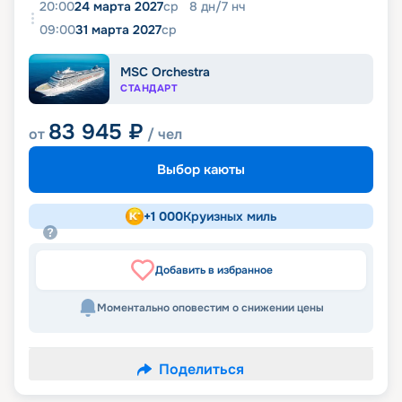
20:00
24 марта 2027
ср
8
дн
/
7
нч
09:00
31 марта 2027
ср
MSC Orchestra
СТАНДАРТ
83 945
₽
от
/ чел
Выбор каюты
+
1 000
Круизных миль
Добавить в избранное
Моментально оповестим о снижении цены
Поделиться