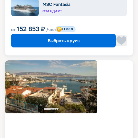
MSC Fantasia
СТАНДАРТ
152 853
₽
от
/чел
+1 000
Выбрать круиз