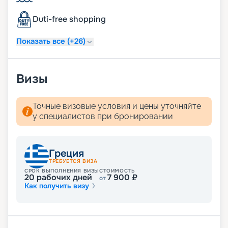
пейзажи Средиземноморья. Воспользуйтесь
услугой раннего бронирования, чтобы получить
Duti-free shopping
лучшие каюты по выгодным ценам!
Показать все (+26)
Визы
Точные визовые условия и цены уточняйте
у специалистов при бронировании
Греция
ТРЕБУЕТСЯ ВИЗА
СРОК ВЫПОЛНЕНИЯ ВИЗЫ
СТОИМОСТЬ
20
рабочих дней
7 900
₽
от
Как получить визу