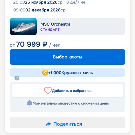
20:00
25 ноября 2026
ср
8
дн
/
7
нч
09:00
02 декабря 2026
ср
MSC Orchestra
СТАНДАРТ
70 999
₽
от
/ чел
Выбор каюты
+
1 000
Круизных миль
Добавить в избранное
Моментально оповестим о снижении цены
Поделиться