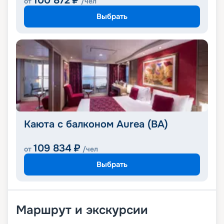
100 872
₽
от
/чел
Выбрать
Каюта с балконом Aurea (BA)
109 834
₽
от
/чел
Выбрать
Маршрут и экскурсии