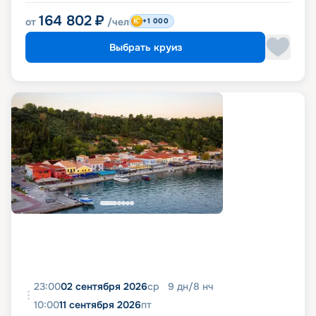
164 802
₽
от
/чел
+1 000
Выбрать круиз
23:00
02 сентября 2026
ср
9
дн
/
8
нч
10:00
11 сентября 2026
пт