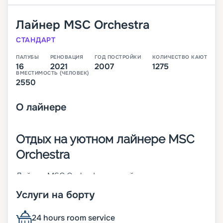
Лайнер
MSC Orchestra
СТАНДАРТ
ПАЛУБЫ
РЕНОВАЦИЯ
ГОД ПОСТРОЙКИ
КОЛИЧЕСТВО КАЮТ
16
2021
2007
1275
ВМЕСТИМОСТЬ (ЧЕЛОВЕК)
2550
О
лайнере
Отдых на уютном лайнере MSC
Orchestra
Лайнер MSC Orchestra – яркий представитель
судов класса Musica. Он построен в 2007 году и
Услуги на борту
через 10 лет претерпел реновацию. Корабль
отличается изящным внешним видом и
продуманными дизайнами. На борту могут
24 hours room service