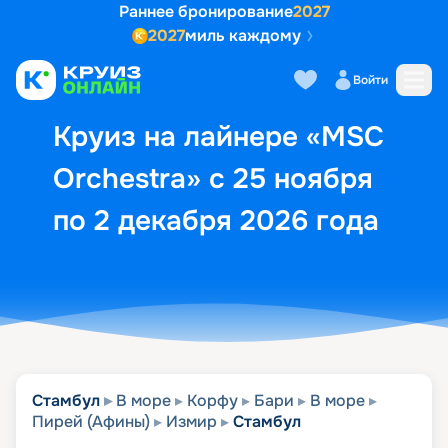
Раннее бронирование
2027
2027
миль каждому
Описание
Выбор кают
Маршрут и экск
Войти
Круиз на лайнере «MSC
Orchestra» с 25 ноября
по 2 декабря 2026 года
Стамбул
В море
Корфу
Бари
В море
Пирей (Афины)
Измир
Стамбул