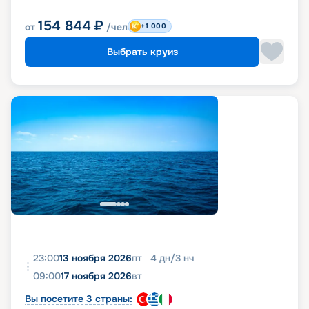
154 844
₽
от
/чел
+1 000
Выбрать круиз
23:00
13 ноября 2026
пт
4
дн
/
3
нч
09:00
17 ноября 2026
вт
Вы посетите 3 страны: