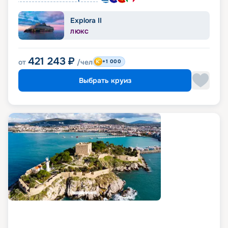
Explora II
ЛЮКС
421 243
₽
от
/чел
+1 000
Выбрать круиз