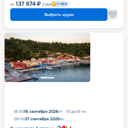
137 674
₽
от
/чел
+1 000
Выбрать круиз
18:00
18 сентября 2026
пт
10
дн
/
9
нч
08:00
27 сентября 2026
вс