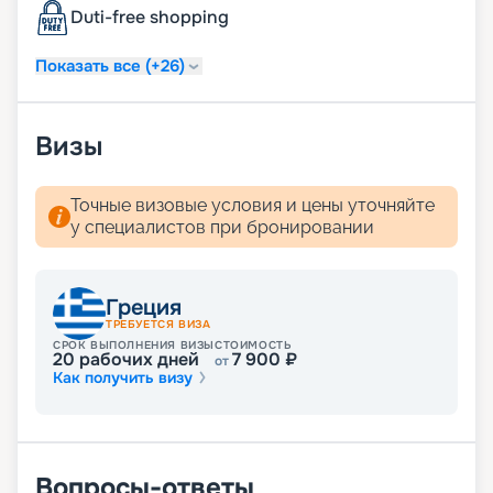
услугой раннего бронирования, чтобы получить
Duti-free shopping
лучшие каюты по выгодным ценам!
Показать все (+26)
Визы
Точные визовые условия и цены уточняйте
у специалистов при бронировании
Греция
ТРЕБУЕТСЯ ВИЗА
СРОК ВЫПОЛНЕНИЯ ВИЗЫ
СТОИМОСТЬ
20
рабочих дней
7 900
₽
от
Как получить визу
Вопросы-ответы