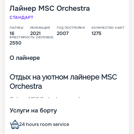
Лайнер
MSC Orchestra
СТАНДАРТ
ПАЛУБЫ
РЕНОВАЦИЯ
ГОД ПОСТРОЙКИ
КОЛИЧЕСТВО КАЮТ
16
2021
2007
1275
ВМЕСТИМОСТЬ (ЧЕЛОВЕК)
2550
О
лайнере
Отдых на уютном лайнере MSC
Orchestra
Лайнер MSC Orchestra – яркий представитель
судов класса Musica. Он построен в 2007 году и
Услуги на борту
через 10 лет претерпел реновацию. Корабль
отличается изящным внешним видом и
продуманными дизайнами. На борту могут
24 hours room service
находится до 2 550 человек. Другие