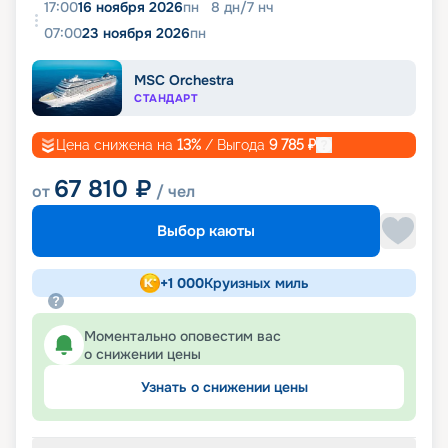
17:00
16 ноября 2026
пн
8
дн
/
7
нч
07:00
23 ноября 2026
пн
MSC Orchestra
СТАНДАРТ
Цена снижена на
13
%
/ Выгода
9 785
₽
67 810
₽
от
/ чел
Выбор каюты
+
1 000
Круизных миль
Моментально оповестим вас
о снижении цены
Узнать о снижении цены