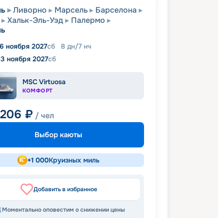
ль
Ливорно
Марсель
Барселона
Хальк-Эль-Уэд
Палермо
ль
6 ноября 2027
сб
8
дн
/
7
нч
13 ноября 2027
сб
MSC Virtuosa
КОМФОРТ
 206
₽
/ чел
Выбор каюты
+
1 000
Круизных миль
Добавить в избранное
Моментально оповестим о снижении цены