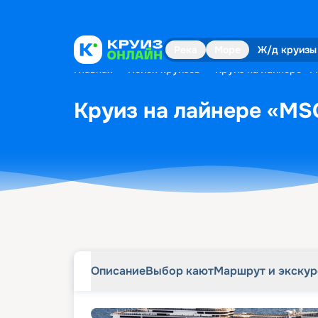
Описание
Выбор кают
Маршрут и экску
Река
Море
Ж/д круизы
Главная
•
Поиск круизов
•
Круиз на лайнере «MS
Круиз на лайнере «MSC
Описание
Выбор кают
Маршрут и экску