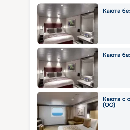
Каюта без
Каюта без
Каюта с 
(OO)