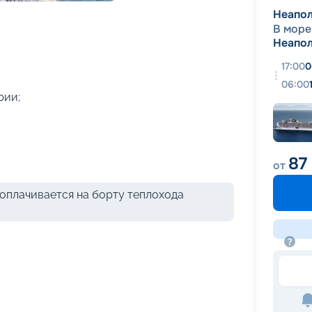
+
37
фотографий
Неапо
В море
Неапо
17:00
0
06:00
рии;
87
от
оплачивается на борту теплохода