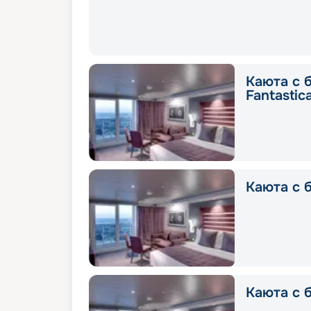
Каюта с 
Fantastic
Каюта с б
Каюта с б