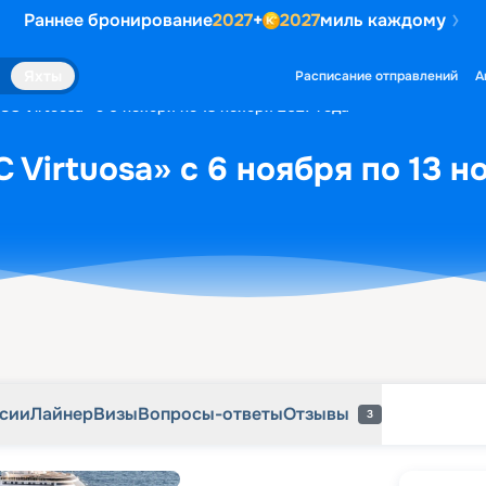
Раннее бронирование
2027
+
2027
миль каждому
рсии
Лайнер
Визы
Вопросы-ответы
Отзывы
3
Яхты
Расписание отправлений
А
C Virtuosa» с 6 ноября по 13 ноября 2027 года
 Virtuosa» с 6 ноября по 13 н
рсии
Лайнер
Визы
Вопросы-ответы
Отзывы
3