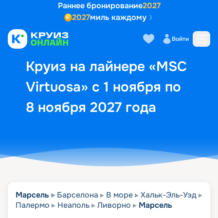
Раннее бронирование
2027
2027
миль каждому
Описание
Выбор кают
Маршрут и экск
Войти
Круиз на лайнере «MSC
Virtuosa» с 1 ноября по
8 ноября 2027 года
Марсель
Барселона
В море
Хальк-Эль-Уэд
Палермо
Неаполь
Ливорно
Марсель