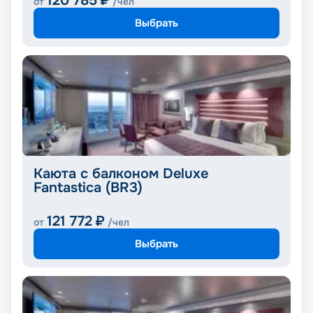
120 785
₽
от
/чел
Выбрать
Каюта с балконом Deluxe
Fantastica (BR3)
121 772
₽
от
/чел
Выбрать