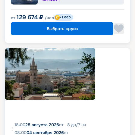
129 674
₽
от
/чел
+1 000
Выбрать круиз
18:00
28 августа 2026
пт
8
дн
/
7
нч
08:00
04 сентября 2026
пт