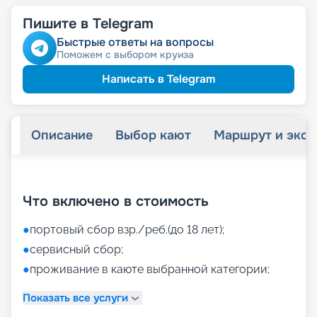
Пишите в Telegram
Быстрые ответы на вопросы
Поможем с выбором круиза
Написать в Telegram
Описание
Выбор кают
Маршрут и экск
+
37
фотографий
Что включено в стоимость
●
портовый сбор взр./реб.(до 18 лет);
●
сервисный сбор;
●
проживание в каюте выбранной категории;
Показать все услуги