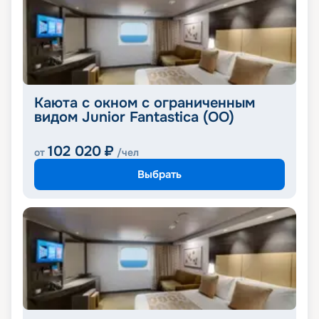
Каюта с окном с ограниченным
видом Junior Fantastica (OO)
102 020
₽
от
/чел
Выбрать