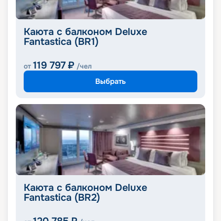
Каюта с балконом Deluxe
Fantastica (BR1)
119 797
₽
от
/чел
Выбрать
Каюта с балконом Deluxe
Fantastica (BR2)