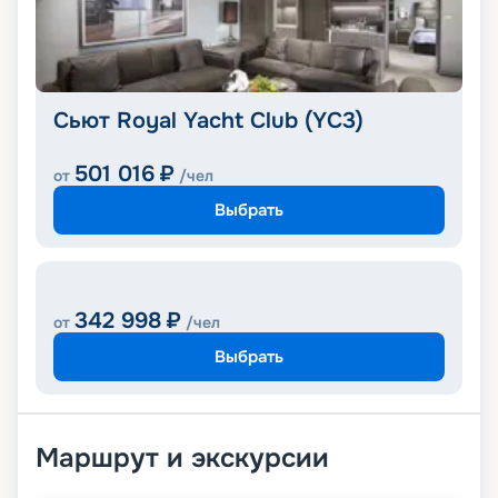
Сьют Royal Yacht Club (YC3)
501 016
₽
от
/чел
Выбрать
342 998
₽
от
/чел
Выбрать
Маршрут и экскурсии