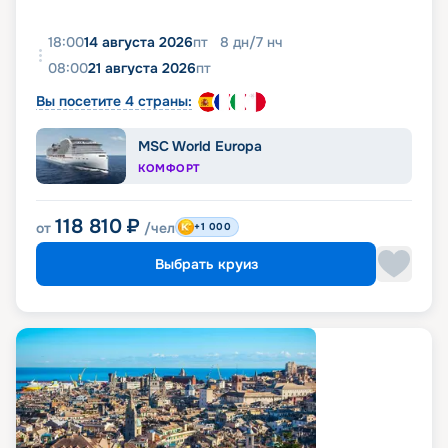
18:00
14 августа 2026
пт
8
дн
/
7
нч
08:00
21 августа 2026
пт
Вы посетите 4 страны:
MSC World Europa
КОМФОРТ
118 810
₽
от
/чел
+1 000
Выбрать круиз