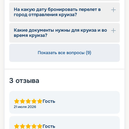
На какую дату бронировать перелет в
город отправления круиза?
Какие документы нужны для круиза и во
время круиза?
Показать все вопросы (9)
3
отзыва
Гость
21 июля 2026
Гость