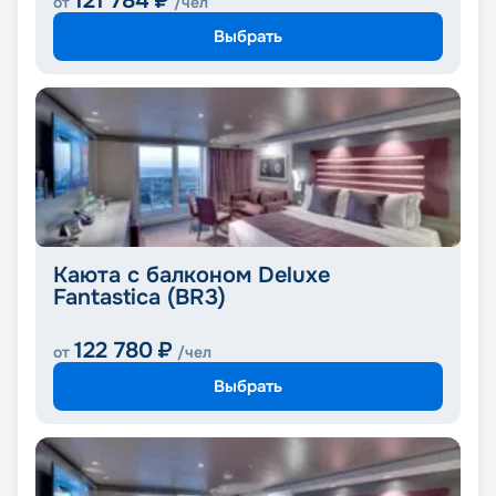
121 784
₽
от
/чел
Выбрать
Каюта с балконом Deluxe
Fantastica (BR3)
122 780
₽
от
/чел
Выбрать