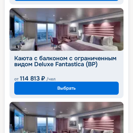
Каюта с балконом с ограниченным
видом Deluxe Fantastica (BP)
114 813
₽
от
/чел
Выбрать