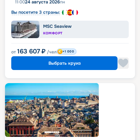
11:00
24 августа 2026
пн
Вы посетите 3 страны:
MSC Seaview
КОМФОРТ
163 607
₽
от
/чел
+1 000
Выбрать круиз