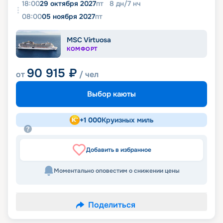
18:00
29 октября 2027
пт
8
дн
/
7
нч
08:00
05 ноября 2027
пт
MSC Virtuosa
КОМФОРТ
90 915
₽
от
/ чел
Выбор каюты
+
1 000
Круизных миль
Добавить в избранное
Моментально оповестим о снижении цены
Поделиться