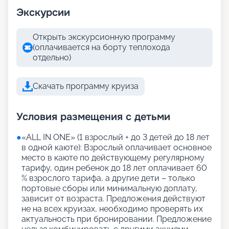
Экскурсии
Открыть экскурсионную программу
(оплачивается на борту теплохода
отдельно)
Скачать программу круиза
Условия размещения с детьми
●
«АLL IN ONE» (1 взрослый + до 3 детей до 18 лет
в одной каюте): Взрослый оплачивает основное
место в каюте по действующему регулярному
тарифу, один ребенок до 18 лет оплачивает 60
% взрослого тарифа, а другие дети – только
портовые сборы или минимальную доплату,
зависит от возраста. Предложения действуют
не на всех круизах, необходимо проверять их
актуальность при бронировании. Предложение