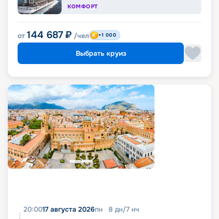
КОМФОРТ
144 687
₽
от
/чел
+1 000
Выбрать круиз
20:00
17 августа 2026
пн
8
дн
/
7
нч