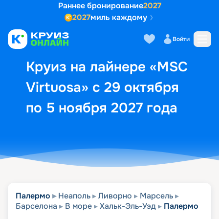
Раннее бронирование
2027
2027
миль каждому
Описание
Выбор кают
Маршрут и экск
Войти
Круиз на лайнере «MSC
Virtuosa» с 29 октября
по 5 ноября 2027 года
Палермо
Неаполь
Ливорно
Марсель
Барселона
В море
Хальк-Эль-Уэд
Палермо