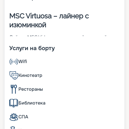
MSC Virtuosa – лайнер с
изюминкой
Лайнер MSC Virtuosa – четвертый круизный
корабль класса Meraviglia и десятый в мире по
Услуги на борту
величине. Он начал эксплуатироваться в мае
2010 года. На 19-палубном судне предусмотрено
2 405 кают разных категорий, в которых
Wifi
размещается до 6 334 пассажиров. Также на
борту находится 1 704 члена экипажа.
Кинотеатр
Интересной изюминкой стало цифровое «небо»,
которое расположено над прогулочной
Рестораны
галереей. Изображения воспроизводятся на
экран общей площадью 480 м2. Другие
особенности MSC Virtuosa:
Библиотека
• ширина – 43 м;
• длина судна – 331 метр;
СПА
• осадка – 8,75 м;
• предельная скорость – более 22 узлов;