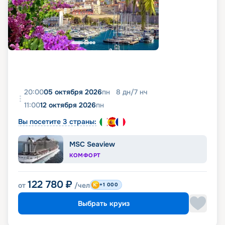
20:00
05 октября 2026
пн
8
дн
/
7
нч
11:00
12 октября 2026
пн
Вы посетите 3 страны:
MSC Seaview
КОМФОРТ
122 780
₽
от
/чел
+1 000
Выбрать круиз