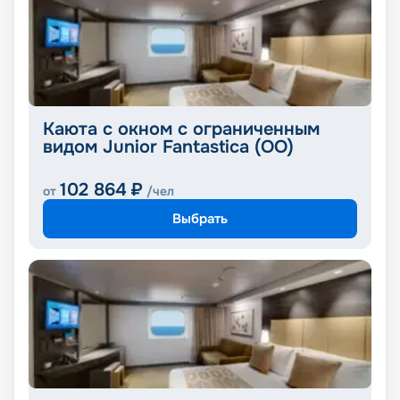
Каюта с окном с ограниченным
видом Junior Fantastica (OO)
102 864
₽
от
/чел
Выбрать