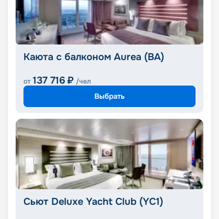
Каюта с балконом Aurea (BA)
137 716
₽
от
/чел
Выбрать
Сьют Deluxe Yacht Club (YC1)